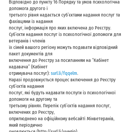
Відповідно до пункту 16 Порядку та умов психологічна
допомога другого і
третього рівня надається суб’єктами надання послуг та
фахівцями із надання
послуг, інформація про яких включена до Реєстру.
Суб’єкти надання послуг із психологічної допомоги для
ветеранів і членів
їх сімей вашого регіону можуть подавати відповідний
пакет документів для
включення до Реєстру за посиланням на “Кабінет
надавача” (Кабінет
отримувача послуг):
surl.li/fqqelm
.
Наразі продовжується процес включення до Реєстру
суб’єктів надання
послуг, які будуть надавати послуги із психологічної
допомоги на другому та
третьому рівнях. Перелік суб’єктів надання послуг,
включених до Реєстру,
оприлюднено на офіційному вебсайті Мінветеранів,
який періодично
оновлюється (http://surl.li/uyegjp).