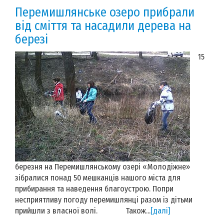
Перемишлянське озеро прибрали
від сміття та насадили дерева на
березі
15
березня на Перемишлянському озері «Молодіжне»
зібралися понад 50 мешканців нашого міста для
прибирання та наведення благоустрою. Попри
несприятливу погоду перемишлянці разом із дітьми
прийшли з власної волі. Також...
[далі]