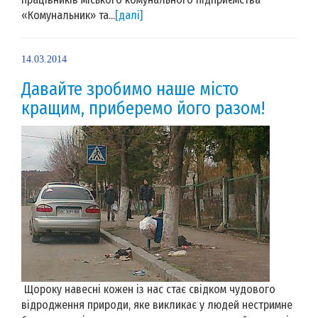
«Комунальник» та...
[далі]
14.03.2014
Давайте зробимо наше місто
кращим, приберемо його разом!
Щороку навесні кожен із нас стає свідком чудового
відродження природи, яке викликає у людей нестримне