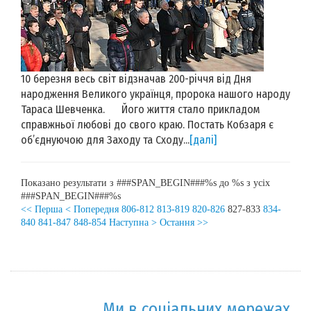
10 березня весь світ відзначав 200-річчя від Дня
народження Великого українця, пророка нашого народу
Тараса Шевченка. Його життя стало прикладом
справжньої любові до свого краю. Постать Кобзаря є
об’єднуючою для Заходу та Сходу...
[далі]
Показано результати з ###SPAN_BEGIN###%s до %s з усіх
###SPAN_BEGIN###%s
<< Перша
< Попередня
806-812
813-819
820-826
827-833
834-
840
841-847
848-854
Наступна >
Остання >>
Ми в соціальних мережах