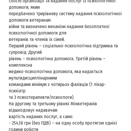
спосіб організації та надання послуг із психологічної
допомоги, яким
передбачено трирівневу систему надання психологічної
допомоги ветеранам
війни та визначено механізм надання безоплатної
психологічної допомоги для
ветеранів та членів їх сімей.
Перший рівень – соціально-психологічна підтримка та
супровід. Другий
рівень – психологічна допомога. Третій рівень –
комплексна
медико-психологічна допомога, яка надається
мультидисциплінарними
командами мінімум з чотирьох фахівців (1 лікар-
психіатр
та 3 психотерапевти/психологи).
На другому та третьому рівнях Мінветеранів
відшкодовує надавачам
вартість наданих послуг, а саме:
- 254,18 грн (без ПДВ) – на одну особу протягом однієї
години роботи