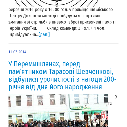
березня 2014 року о 14. 00 год. у приміщення міського
Центру Дозвілля молоді відбудуться спортивні
змагання зі стрільби з пневмо–зброї присвячені пам’яті
Героїв України. Склад команди: 3 чол. + 1 чол.
індивідуальна...
[далі]
11.03.2014
У Перемишлянах, перед
пам’ятником Тарасові Шевченкові,
відбулися урочистості з нагоди 200-
річчя від дня його народження
9
та