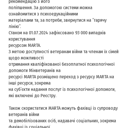
рекомендацію з його
поліпшення. За допомогою системи можна
ознайомитися з психоедукаційними
матеріалами та, за потреби, звернутися на “гарячу
лінію”.
Станом на 01.07.2024 зафіксовано 93 000 випадків
користування
ресурсом MARTA.
З метою доступності ветеранам війни та членам їх сімей
щодо можливості
отримання кваліфікованої безоплатної психологічної
допомоги Мінветеранів на
ресурсі MARTA розміщено переход з ресурсу MARTA на
інші ресурси, зокрема
на суб’єкти надання послуг із психологічної допомоги,
які включені до Реєстру.
Також скористатися MARTA можуть фахівці із супроводу
ветеранів війни
та демобілізованих осіб, надавачі соціальних, зокрема
фахівці із соціальної