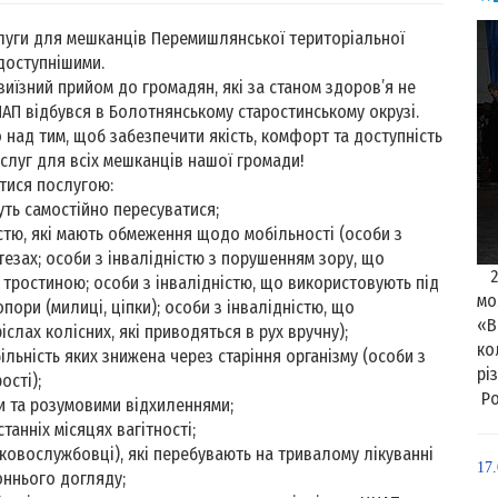
слуги для мешканців Перемишлянської територіальної
доступнішими.
виїзний прийом до громадян, які за станом здоров’я не
НАП відбувся в Болотнянському старостинському окрузі.
над тим, щоб забезпечити якість, комфорт та доступність
слуг для всіх мешканців нашої громади!
тися послугою:
уть самостійно пересуватися;
стю, які мають обмеження щодо мобільності (особи з
тезах; особи з інвалідністю з порушенням зору, що
21
тростиною; особи з інвалідністю, що використовують під
мо
пори (милиці, ціпки); особи з інвалідністю, що
«В
іслах колісних, які приводяться в рух вручну);
ко
ільність яких знижена через старіння організму (особи з
рі
ості);
Ро
и та розумовими відхиленнями;
станніх місяцях вагітності;
ськовослужбовці), які перебувають на тривалому лікуванні
17
оннього догляду;