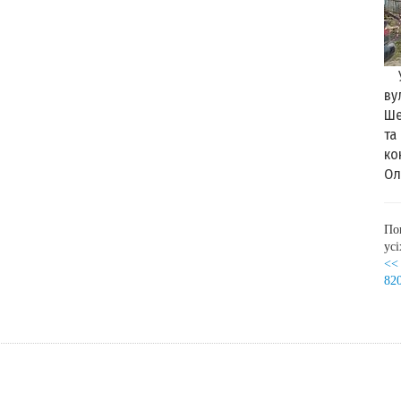
Ус
ву
Ше
та
ко
Ол
По
ус
<<
82