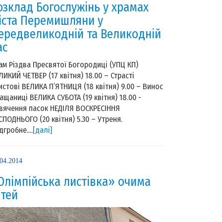
озклад Богослужінь у храмах
іста Перемишляни у
ередвеликодній та Великодній
ас
ам Різдва Пресвятої Богородиці (УПЦ КП)
ЛИКИЙ ЧЕТВЕР (17 квітня) 18.00 – Страсті
истові ВЕЛИКА П’ЯТНИЦЯ (18 квітня) 9.00 – Винос
ащаниці ВЕЛИКА СУБОТА (19 квітня) 18.00 -
вячення пасок НЕДІЛЯ ВОСКРЕСІННЯ
СПОДНЬОГО (20 квітня) 5.30 – Утреня.
дгробне....
[далі]
.04.2014
Олімпійська листівка» очима
ітей