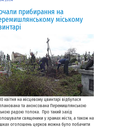
очали прибирання на
еремишлянському міському
винтарі
 квітня на місцевому цвинтарі відбулася
планована та анонсована Перемишлянською
ською радою толока. Про такий захід
олошували священики у храмах міста, а також на
шках оголошень церков можна було побачити