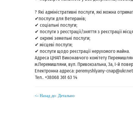
? Які адміністративні послуги, які можна отрима
✔послуги для Ветеранів;
✔ соціальні послуги;
✔ послуги з реєстрації/зняття з реєстрації міс
✔ окремі земельні послуги;
✔ місцеві послуги;
✔ послуги щодо реєстрації нерухомого майна.
Адреса ЦНАП Виконавчого комітету Перемишлянськ
м.Перемишляни, вул. Привокзальна, 3а, І-й пове
Електронна адреса: peremyshlyany-cnap@ukr.net
Тел.. +38068 361 63 14
<- Назад до: Детально