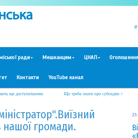
e
міської ради
Мешканцям
ЦНАП
Оголошенн
тет
Контакти
YouTube канал
тають ще доступнішими.
Що треба знати про субсидію >
міністратор".Виїзний
23
 нашої громади.
В
«