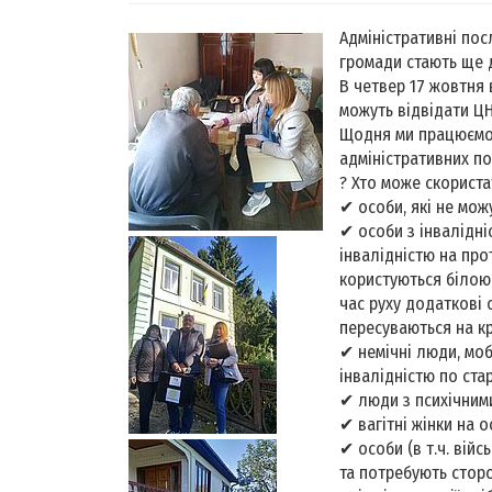
Адміністративні по
громади стають ще 
В четвер 17 жовтня 
можуть відвідати Ц
Щодня ми працюємо 
адміністративних по
? Хто може скориста
✔ особи, які не мож
✔ особи з інвалідні
інвалідністю на про
користуються білою 
час руху додаткові о
пересуваються на кр
✔ немічні люди, моб
інвалідністю по стар
✔ люди з психічним
✔ вагітні жінки на о
✔ особи (в т.ч. вій
та потребують стор