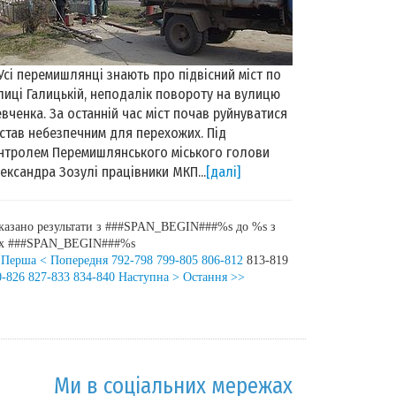
і перемишлянці знають про підвісний міст по
лиці Галицькій, неподалік повороту на вулицю
вченка. За останній час міст почав руйнуватися
 став небезпечним для перехожих. Під
нтролем Перемишлянського міського голови
ександра Зозулі працівники МКП...
[далі]
казано результати з ###SPAN_BEGIN###%s до %s з
іх ###SPAN_BEGIN###%s
 Перша
< Попередня
792-798
799-805
806-812
813-819
0-826
827-833
834-840
Наступна >
Остання >>
Ми в соціальних мережах