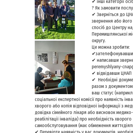
✔ інші категорії осі
? Як замовити послу
✔ Зверніться до ЦНА
звернення або його 
спосіб до Центру н
Перемишлянської мі
округу.
Це можна зробити:
✔зателефонувавши 
✔ написавши зверн
peremyshlyany-cnap
✔ відвідавши ЦНАП
✔ Необхідні докуме
разом з документом,
ваш статус (наприкл
соціальної експертної комісії про наявність інв
хворого або копія відповідної інформації з ме
довідка сімейного лікаря або висновок медико-
реабілітації інваліда) про необхідність хворог
самообслуговування (має обмеження життєдіяль
✔ Перевірте наявність у вас документів, необхі