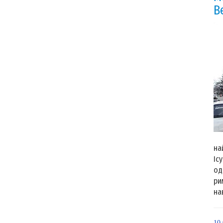
В
Ме
на
Іс
од
ри
на
10