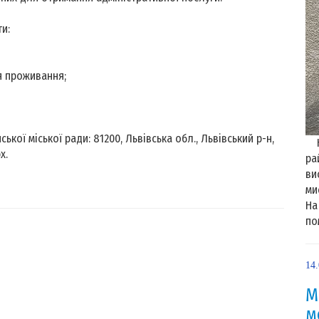
ти:
ця проживання;
ої міської ради: 81200, Львівська обл., Львівський р-н,
На
рх.
ра
ви
ми
На
по
14
М
м