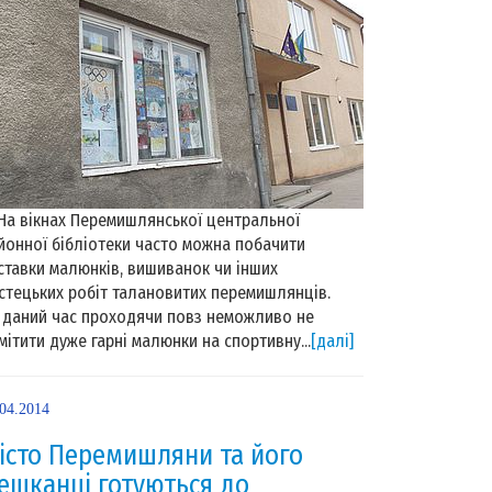
 вікнах Перемишлянської центральної
йонної бібліотеки часто можна побачити
ставки малюнків, вишиванок чи інших
стецьких робіт талановитих перемишлянців.
 даний час проходячи повз неможливо не
мітити дуже гарні малюнки на спортивну...
[далі]
.04.2014
істо Перемишляни та його
ешканці готуються до