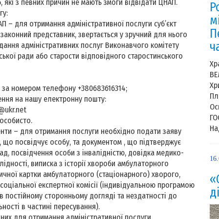
б, які з певних причин не мають змоги відвідати ЦНАП.
Р
гу:
м
П – для отримання адміністративної послуги суб’єкт
П
законний представник, звертається у зручний для нього
ч
адання адміністративних послуг Виконавчого комітету
ської ради або старости відповідного старостинського
Хр
ВЕ
Хр
за номером телефону +380683616314;
Пл
ення на нашу електронну пошту:
Ос
@ukr.net
ГО
 особисто.
На
нти – для отримання послуги необхідно подати заяву
 що посвідчує особу, та документом , що підтверджує
ад, посвідчення особи з інвалідністю, довідка медико-
16
алідності, виписка з історії хвороби амбулаторного
дичної картки амбулаторного (стаціонарного) хворого,
«
соціальної експертної комісії (індивідуальною програмою
д
о в постійному сторонньому догляді та нездатності до
ності в частині пересування).
дних для отримання адміністративної послуги.