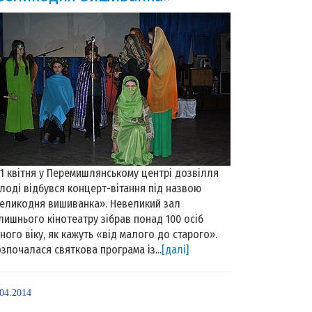
 квітня у Перемишлянському центрі дозвілля
лоді відбувся концерт-вітання під назвою
еликодня вишиванка». Невеликий зал
лишнього кінотеатру зібрав понад 100 осіб
зного віку, як кажуть «від малого до старого».
зпочалася святкова програма із...
[далі]
.04.2014