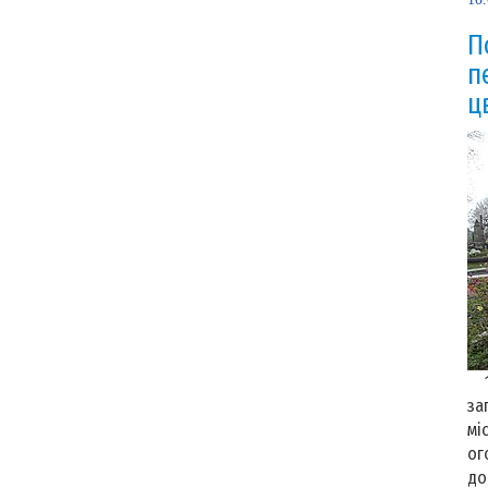
П
п
ц
10
за
мі
ог
до