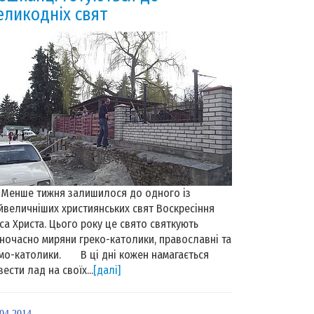
еликодніх свят
нше тижня залишилося до одного із
йвеличніших християнських свят Воскресіння
уса Христа. Цього року це свято святкують
ночасно миряни греко-католики, православні та
мо-католики. В ці дні кожен намагається
вести лад на своїх...
[далі]
.04.2014