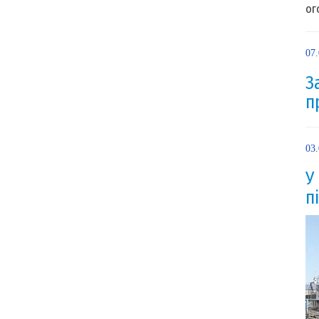
ог
07
З
п
03
У
п