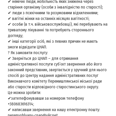
✔ немічні люди, мобільність яких знижена через
старіння організму (особи з інвалідністю по старості);
✔ люди з психічними та розумовими відхиленнями;
✔ вагітні жінки на останніх місяцях вагітності;
✔ особи (в т.ч. військовослужбовці), які перебувають на
тривалому лікуванні та потребують стороннього
догляду;
✔ інші категорії осіб, які з певних причин не мають
змоги відвідати ЦНАП.
? Як замовити послугу:
✔ Зверніться до ЦНАП – для отримання
адміністративної послуги суб’єкт звернення або його
законний представник, звертається у зручний для нього
спосіб до Центру надання адміністративних послуг
Виконавчого комітету Перемишлянської міської ради
або старости відповідного старостинського округу.
Це можна зробити:
✔зателефонувавши за номером телефону
+380683616314;
✔ написавши звернення на нашу електронну пошту:
peremyshlyany-cnap@ukr.net