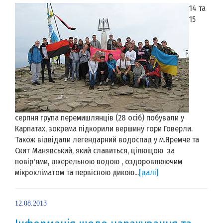
14 та
15
серпня група перемишлянців (28 осіб) побували у
Карпатах, зокрема підкорили вершину гори Говерли.
Також відвідали легендарний водоспад у м.Яремче та
Скит Манявський, який славиться, цілющою за
повір'ями, джерельною водою , оздоровлюючим
мікрокліматом та первісною дикою...
[далі]
12.08.2013