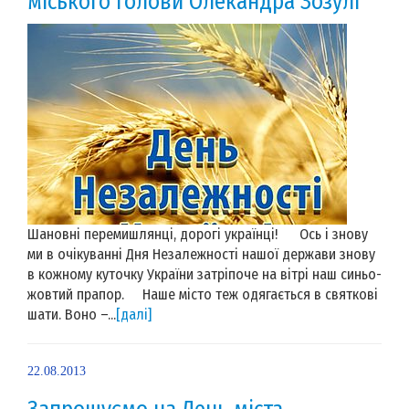
міського голови Олекандра Зозулі
Шановні перемишлянці, дорогі українці! Ось і знову
ми в очікуванні Дня Незалежності нашої держави знову
в кожному куточку України затріпоче на вітрі наш синьо-
жовтий прапор. Наше місто теж одягається в святкові
шати. Воно –...
[далі]
22.08.2013