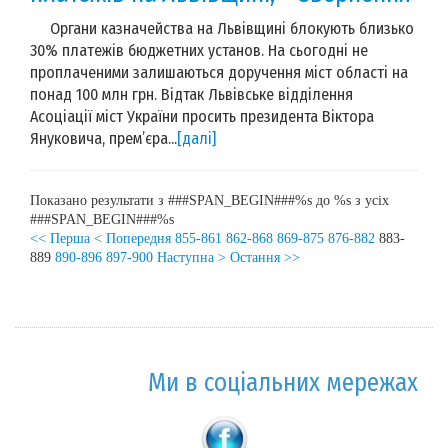
Органи казначейства на Львівщині блокують близько
30% платежів бюджетних установ. На сьогодні не
проплаченими залишаються доручення міст області на
понад 100 млн грн. Відтак Львівське відділення
Асоціації міст України просить президента Віктора
Януковича, прем’єра...
[далі]
Показано результати з ###SPAN_BEGIN###%s до %s з усіх
###SPAN_BEGIN###%s
<< Перша
< Попередня
855-861
862-868
869-875
876-882
883-
889
890-896
897-900
Наступна >
Остання >>
Ми в соціальних мережах