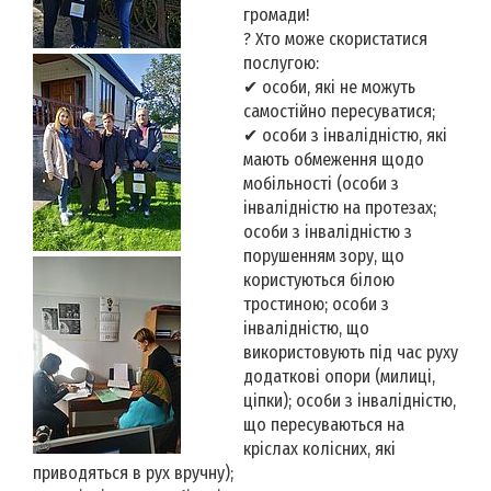
громади!
? Хто може скористатися
послугою:
✔ особи, які не можуть
самостійно пересуватися;
✔ особи з інвалідністю, які
мають обмеження щодо
мобільності (особи з
інвалідністю на протезах;
особи з інвалідністю з
порушенням зору, що
користуються білою
тростиною; особи з
інвалідністю, що
використовують під час руху
додаткові опори (милиці,
ціпки); особи з інвалідністю,
що пересуваються на
кріслах колісних, які
приводяться в рух вручну);