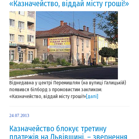
«Казначейство, віддай місту гроші!»
Віднедавна у центрі Перемишлян (на вулиці Галицькій)
появився білборд з промовистим закликом:
«Казначейство, віддай місту гроші!»
[далі]
24.07.2013
Казначейство блокує третину
платежів на Львівщині, – звернення