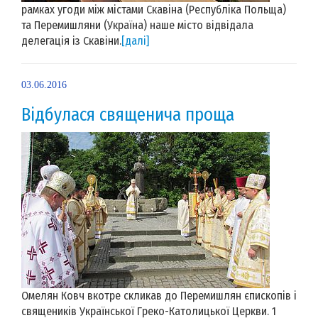
рамках угоди між містами Скавіна (Республіка Польща)
та Перемишляни (Україна) наше місто відвідала
делегація із Скавіни.
[далі]
03.06.2016
Відбулася священича проща
Омелян Ковч вкотре скликав до Перемишлян єпископів і
священиків Української Греко-Католицької Церкви. 1