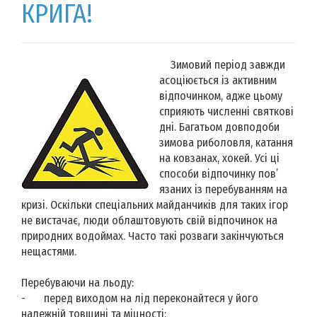
КРИГА!
Зимовий період завжди
асоціюється із активним
відпочинком, адже цьому
сприяють численні святкові
дні. Багатьом довподоби
зимова риболовля, катання
на ковзанах, хокей. Усі ці
способи відпочинку пов’
язаних із перебуванням на
кризі. Оскільки спеціальних майданчиків для таких ігор
не вистачає, люди облаштовують свій відпочинок на
природних водоймах. Часто такі розваги закінчуються
нещастями.
Перебуваючи на льоду:
-
перед виходом на лід переконайтеся у його
належній товщині та міцності;