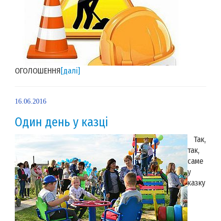
ОГОЛОШЕННЯ
[далі]
16.06.2016
Один день у казці
Так,
так,
саме
у
казку