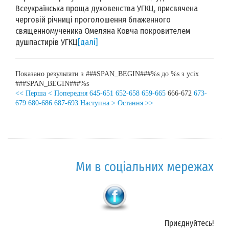
Всеукраїнська проща духовенства УГКЦ, присвячена
черговій річниці проголошення блаженного
священномученика Омеляна Ковча покровителем
душпастирів УГКЦ
[далі]
Показано результати з ###SPAN_BEGIN###%s до %s з усіх
###SPAN_BEGIN###%s
<< Перша
< Попередня
645-651
652-658
659-665
666-672
673-
679
680-686
687-693
Наступна >
Остання >>
Ми в соціальних мережах
Приєднуйтесь!