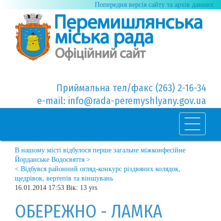
Попередня версія сайту та архів данних
Приймальна тел/факс (263) 2-16-34
e-mail: info@rada-peremyshlyany.gov.ua
В нашому місті відбулося перше загальне міжконфесійне
Йорданське Водосвяття >
< Відбувся районний огляд-конкурс різдвяних колядок,
щедрівок, вертепів та віншувань
16.01.2014 17:53 Вік: 13 yrs
ОБЕРЕЖНО - ЛАМКА