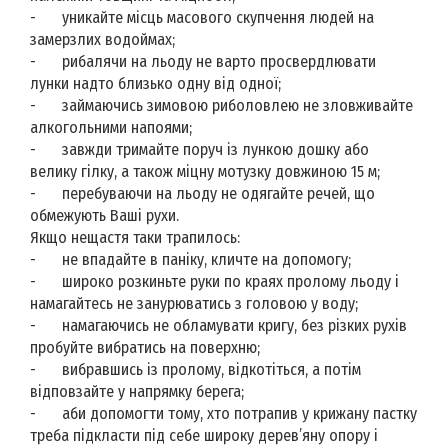
-
уникайте місць масового скупчення людей на
замерзлих водоймах;
-
рибалячи на льоду не варто просвердлювати
лунки надто близько одну від одної;
-
займаючись зимовою риболовлею не зловживайте
алкогольними напоями;
-
завжди тримайте поруч із лункою дошку або
велику гілку, а також міцну мотузку довжиною 15 м;
-
перебуваючи на льоду не одягайте речей, що
обмежують Ваші рухи.
Якщо нещастя таки трапилось:
-
не впадайте в паніку, кличте на допомогу;
-
широко розкиньте руки по краях пролому льоду і
намагайтесь не занурюватись з головою у воду;
-
намагаючись не обламувати кригу, без різких рухів
пробуйте вибратись на поверхню;
-
вибравшись із пролому, відкотіться, а потім
відповзайте у напрямку берега;
-
аби допомогти тому, хто потрапив у крижану пастку
треба підкласти під себе широку дерев’яну опору і