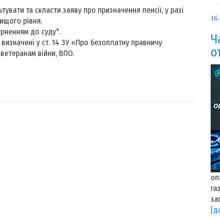
вати та скласти заяву про призначення пенсії, у разі
16
вищого рівня.
рненням до суду*.
Ч
визначені у ст. 14 ЗУ «Про безоплатну правничу
о
 ветеранам війни, ВПО.
оп
га
за
[д