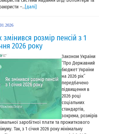
раюристів системи надання БПД! Волонтери та
раюристи –...
[далі]
.01.2026
к змінився розмір пенсій з 1
ічня 2026 року
Законом України
“Про Державний
бюджет України
на 2026 рік”
передбачено
підвищення в
2026 році
соціальних
стандартів,
зокрема, розмірів
німальної заробітної плати та прожиткового
німуму. Так, з 1 січня 2026 року мінімальну