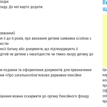
В
бхідні
онду. До неї варто додати:
щ
орювання)
її до 6 років, про визнання дитини заявника особою з
дністю
сії батьку або документи, що підтверджують її
е дітей чи дитини з інвалідністю чи тяжко хвору дитину до
Ць
ом подання та оформлення документів для призначення
на
аїни «Про загальнообов'язкове державне пенсійне
но
пр
Оф
оп
 рішення можна оскаржити до органу Пенсійного фонду
пр