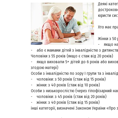
Деякі кате
достроково
юристи сис
Хто має пр
Жінки з 50 
- якщо нар
- або є мамами дітей з інвалідністю з дитинств
Чоловіки з 55 років (якщо є стаж від 20 років)
- якщо виховали 5+ дітей до 6 років або вихо
згодою матері)
Особи з інвалідністю по зору I групи та з інвалі
- чоловіки: з 50 років (стаж від 15 років)
- жінки: з 40 років (стаж від 10 років)
Особи з низькорослістю (через гіпофізарний на
- чоловіки: з 45 років (стаж від 20 років)
- жінки: з 40 років (стаж від 15 років)
інші категорії, визначені Законом України «Про