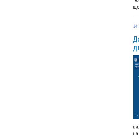
“є
що
14
Д
д
ви
на