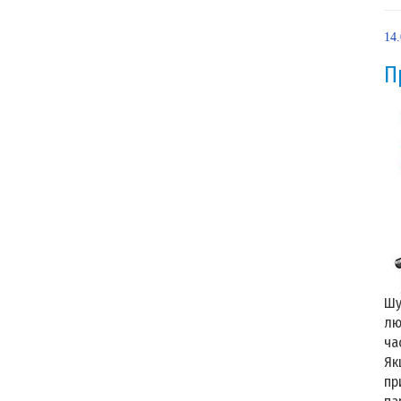
14
П
Шу
лю
ча
Як
пр