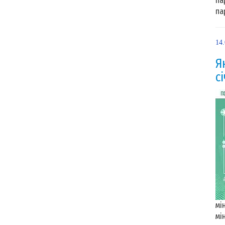
па
па
14
Я
с
мі
мі