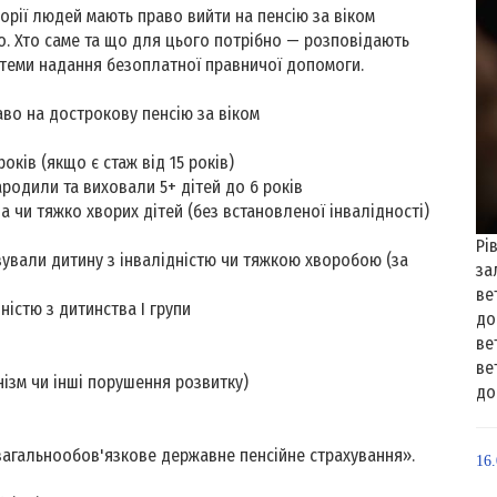
горії людей мають право вийти на пенсію за віком
. Хто саме та що для цього потрібно — розповідають
теми надання безоплатної правничої допомоги.
аво на дострокову пенсію за віком
років (якщо є стаж від 15 років)
одили та виховали 5+ дітей до 6 років
а чи тяжко хворих дітей (без встановленої інвалідності)
Рі
вували дитину з інвалідністю чи тяжкою хворобою (за
за
ве
дністю з дитинства I групи
до
ве
ве
нізм чи інші порушення розвитку)
до
 загальнообов'язкове державне пенсійне страхування».
16