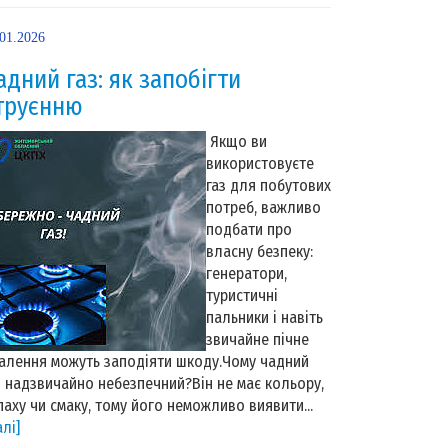
.01.2026
адний газ: як запобігти
труєнню
Якщо ви
використовуєте
газ для побутових
потреб, важливо
подбати про
власну безпеку:
генератори,
туристичні
пальники і навіть
звичайне пічне
алення можуть заподіяти шкоду.Чому чадний
з надзвичайно небезпечний?Він не має кольору,
паху чи смаку, тому його неможливо виявити...
алі]