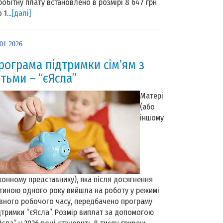
робітну плату встановлено в розмірі 8 647 грн
 1...
[далі]
.01.2026
рограма підтримки сім’ям з
ітьми – “єЯсла”
Матері
(або
іншому
конному представнику), яка після досягнення
тиною одного року вийшла на роботу у режимі
вного робочого часу, передбачено програму
дтримки “єЯсла”. Розмір виплат за допомогою