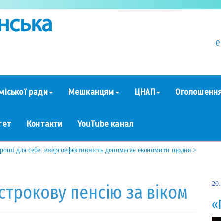
e
міської ради
Мешканцям
ЦНАП
Оголошенн
тет
Контакти
YouTube канал
гроші для себе: енергоефективність допомагає економити щодня >
20
строкову пенсію за віком
«