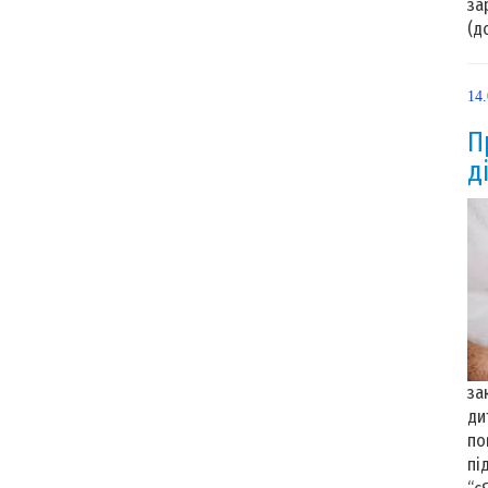
за
(до
14
П
д
за
ди
по
пі