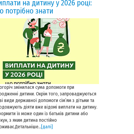
иплати на дитину у 2026 році:
о потрібно знати
огоріч змінилася сума допомоги при
родженні дитини. Окрім того, запроваджуються
ві види державної допомоги сім’ям з дітьми та
одовжують діяти вже відомі виплати на дитину.
ормити їх може один із батьків дитини або
ікун, з яким дитина постійно
оживає.Детальніше...
[далі]