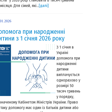
Ясла” у 2026 році становить 8 тисяч гривень
місяця. Для сімей, які...
[далі]
.01.2026
опомога при народженні
итини з 1 січня 2026 року
З 1 січня в
Україні
допомога при
народженні
дитини
виплачується
одноразово у
розмірі 50
тисяч гривень
у порядку,
значеному Кабінетом Міністрів України. Право
 таку допомогу має один із батьків дитини або