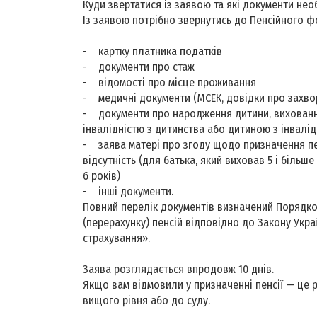
Куди звертатися із заявою та які документи нео
Із заявою потрібно звернутись до Пенсійного ф
- картку платника податків
- документи про стаж
- відомості про місце проживання
- медичні документи (МСЕК, довідки про захв
- документи про народження дитини, виховання 
інвалідністю з дитинства або дитиною з інвалі
- заява матері про згоду щодо призначення пен
відсутність (для батька, який виховав 5 і більш
6 років)
- інші документи.
Повний перелік документів визначений Порядк
(перерахунку) пенсій відповідно до Закону Укр
страхування».
Заява розглядається впродовж 10 днів.
Якщо вам відмовили у призначенні пенсії — це
вищого рівня або до суду.