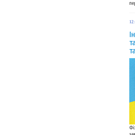
пе
12
І
т
т
Фі
зе