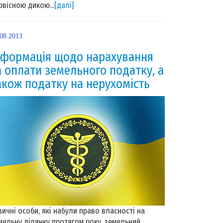
рвісною дикою...
[далі]
.08.2013
нформація щодо нарахування
а оплати земельного податку, а
акож податку на нерухомість
зичні особи, які набули право власності на
мельну ділянку протягом року, земельний