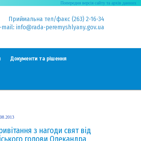
Попередня версія сайту та архів данних
Приймальна тел/факс (263) 2-16-34
-mail: info@rada-peremyshlyany.gov.ua
я
Документи та рішення
.08.2013
ривітання з нагоди свят від
іського голови Олекандра