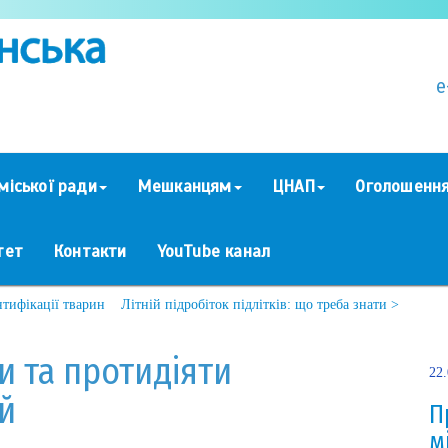
e
міської ради
Мешканцям
ЦНАП
Оголошенн
тет
Контакти
YouTube канал
нтифікації тварин
Літній підробіток підлітків: що треба знати >
и та протидіяти
22
й
П
м