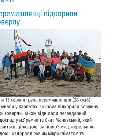
.08.2013
еремишлянці підкорили
оверлу
 та 15 серпня група перемишлянців (28 осіб)
бували у Карпатах, зокрема підкорили вершину
ри Говерли. Також відвідали легендарний
доспад у м.Яремче та Скит Манявський, який
авиться, цілющою за повір'ями, джерельною
дою , оздоровлюючим мікрокліматом та