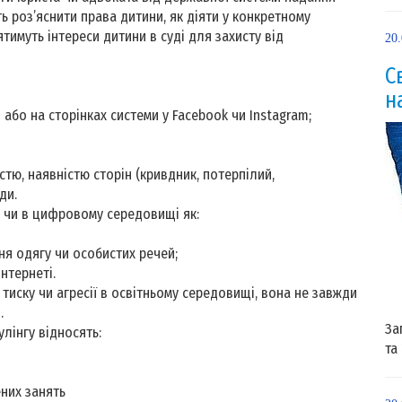
 роз’яснити права дитини, як діяти у конкретному
тимуть інтереси дитини в суді для захисту від
20
С
н
бо на сторінках системи у Facebook чи Instagram;
стю, наявністю сторін (кривдник, потерпілий,
ди.
н чи в цифровому середовищі як:
я одягу чи особистих речей;
нтернеті.
тиску чи агресії в освітньому середовищі, вона не завжди
я.
За
лінгу відносять:
та
них занять