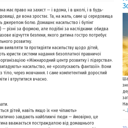
З
а має право на захист — і вдома, і в школі, і в будь-
довищі, де вона зростає. Та, на жаль, саме ці середовища
ть джерелом болю. Домашнє насильство і булінг
) — різні за формою, але подібні за наслідками: обидва
азове відчуття безпеки, якого дитина гостро потребує
ьного розвитку.
м виявляти та протидіяти насильству щодо дітей,
ть юристи системи надання безоплатної правничої
рганізацією «Міжнародний центр розвитку і лідерства».
«вигадують» насильство, не «розпускають фантазії». Вони
ез тіло, через мовчання. І саме компетентний дорослий
Ша
міти і втрутитися вчасно.
зн
де
за
На
ати.
–...
ься дітей, навіть якщо їх «не чіпають»
ематично завдають найближчі люди — ймовірно, це
итина вважається постраждалою від домашнього
22