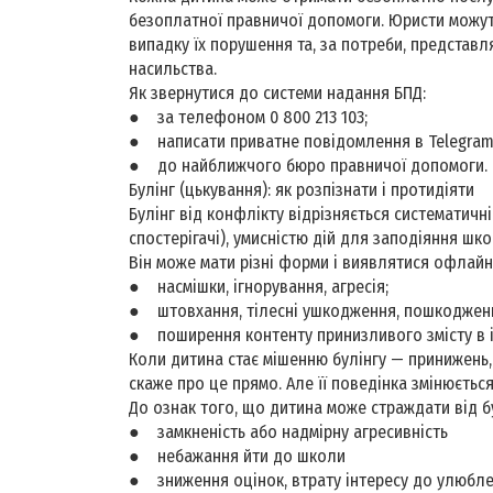
безоплатної правничої допомоги. Юристи можуть
випадку їх порушення та, за потреби, представля
насильства.
Як звернутися до системи надання БПД:
● за телефоном 0 800 213 103;
● написати приватне повідомлення в Telegram а
● до найближчого бюро правничої допомоги.
Булінг (цькування): як розпізнати і протидіяти
Булінг від конфлікту відрізняється систематичні
спостерігачі), умисністю дій для заподіяння шко
Він може мати різні форми і виявлятися офлай
● насмішки, ігнорування, агресія;
● штовхання, тілесні ушкодження, пошкодженн
● поширення контенту принизливого змісту в і
Коли дитина стає мішенню булінгу — принижень, 
скаже про це прямо. Але її поведінка змінюєтьс
До ознак того, що дитина може страждати від бу
● замкненість або надмірну агресивність
● небажання йти до школи
● зниження оцінок, втрату інтересу до улюбле