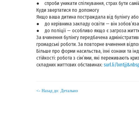
● спроби уникати спілкування, страх бути сам
Куди звертатися по допомогу
Якщо ваша дитина постраждала від булінгу або 
● до керівника закладу освіти — він зобов’яза
● до поліції — особливо якщо є загроза житт
За вчинення булінгу передбачена адміністратив
громадські роботи. За повторне вчинення відпо
Більше про форми насильства, їхні ознаки та інд
стійкості: робота з сім’ями, які переживають кри
складних життєвих обставинах:
surl.li/lxntjj&nbs
<- Назад до: Детально