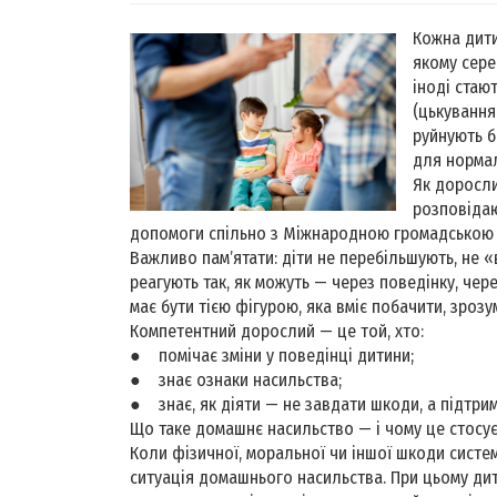
Кожна дитин
якому сере
іноді стаю
(цькування
руйнують б
для нормал
Як доросли
розповідаю
допомоги спільно з Міжнародною громадською о
Важливо памʼятати: діти не перебільшують, не 
реагують так, як можуть — через поведінку, чер
має бути тією фігурою, яка вміє побачити, зрозу
Компетентний дорослий — це той, хто:
● помічає зміни у поведінці дитини;
● знає ознаки насильства;
● знає, як діяти — не завдати шкоди, а підтрим
Що таке домашнє насильство — і чому це стосуєт
Коли фізичної, моральної чи іншої шкоди сист
ситуація домашнього насильства. При цьому д