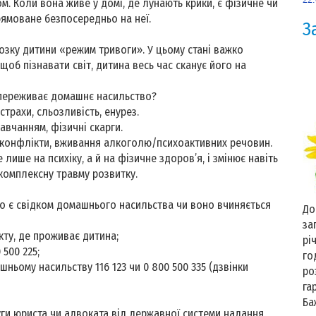
ом. Коли вона живе у домі, де лунають крики, є фізичне чи
рямоване безпосередньо на неї.
З
мозку дитини «режим тривоги». У цьому стані важко
, щоб пізнавати світ, дитина весь час сканує його на
а переживає домашнє насильство?
трахи, сльозливість, енурез.
вчанням, фізичні скарги.
 конфлікти, вживання алкоголю/психоактивних речовин.
ише на психіку, а й на фізичне здоров’я, і змінює навіть
 комплексну травму розвитку.
о є свідком домашнього насильства чи воно вчиняється
До
за
ту, де проживає дитина;
рі
500 225;
го
ньому насильству 116 123 чи 0 800 500 335 (дзвінки
ро
га
Ба
и юриста чи адвоката від державної системи надання