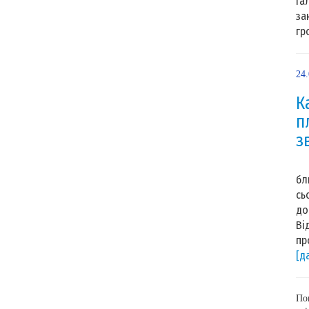
Га
за
гр
24
К
п
з
Ор
бл
сь
до
Ві
пр
[д
По