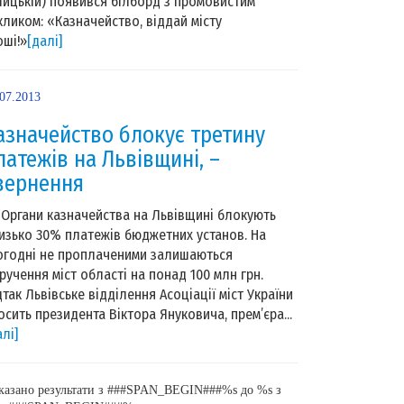
лицькій) появився білборд з промовистим
кликом: «Казначейство, віддай місту
оші!»
[далі]
.07.2013
азначейство блокує третину
латежів на Львівщині, –
вернення
гани казначейства на Львівщині блокують
изько 30% платежів бюджетних установ. На
огодні не проплаченими залишаються
ручення міст області на понад 100 млн грн.
дтак Львівське відділення Асоціації міст України
осить президента Віктора Януковича, прем’єра...
алі]
казано результати з ###SPAN_BEGIN###%s до %s з