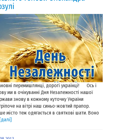
озулі
новні перемишлянці, дорогі українці! Ось і
ову ми в очікуванні Дня Незалежності нашої
ржави знову в кожному куточку України
тріпоче на вітрі наш синьо-жовтий прапор.
ше місто теж одягається в святкові шати. Воно
[далі]
.08.2013