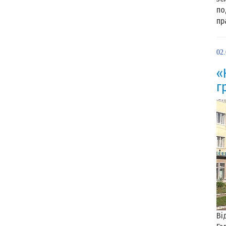
по
пр
02
«
г
Ві