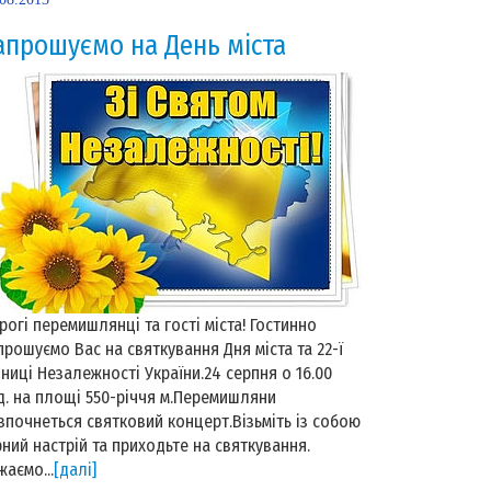
апрошуємо на День міста
рогі перемишлянці та гості міста! Гостинно
прошуємо Вас на святкування Дня міста та 22-ї
чниці Незалежності України.24 серпня о 16.00
д. на площі 550-річчя м.Перемишляни
зпочнеться святковий концерт.Візьміть із собою
рний настрій та приходьте на святкування.
жаємо...
[далі]