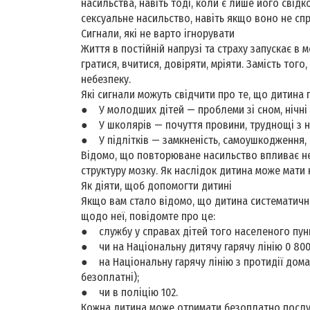
насильства, навіть тоді, коли є лише його свідк
сексуальне насильство, навіть якщо воно не сп
Сигнали, які не варто ігнорувати
Життя в постійній напрузі та страху запускає в 
гратися, вчитися, довіряти, мріяти. Замість того
небезпеку.
Які сигнали можуть свідчити про те, що дитин
● У молодших дітей — проблеми зі сном, нічні с
● У школярів — почуття провини, труднощі з на
● У підлітків — замкненість, самоушкодження,
Відомо, що повторюване насильство впливає не л
структуру мозку. Як наслідок дитина може мати
Як діяти, щоб допомогти дитині
Якщо вам стало відомо, що дитина систематичн
щодо неї, повідомте про це:
● службу у справах дітей того населеного пунк
● чи на Національну дитячу гарячу лінію 0 800 
● на Національну гарячу лінію з протидії домаш
безоплатні);
● чи в поліцію 102.
Кожна дитина може отримати безоплатно послуг