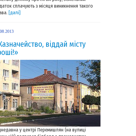
даток сплачують з місяця виникнення такого
ава.
[далі]
.08.2013
Казначейство, віддай місту
роші!»
днедавна у центрі Перемишлян (на вулиці