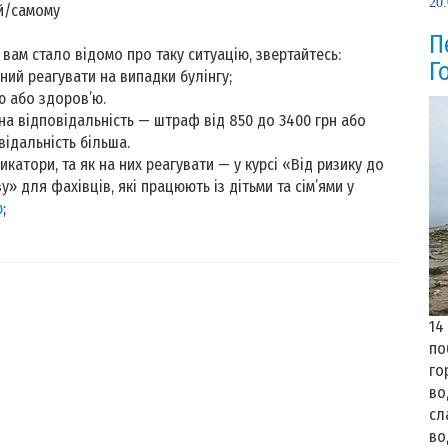
20
ій/самому
П
вам стало відомо про таку ситуацію, звертайтесь:
Г
ний реагувати на випадки булінгу;
ю або здоров’ю.
на відповідальність — штраф від 850 до 3400 грн або
відальність більша.
икатори, та як на них реагувати — у курсі «Від ризику до
зу» для фахівців, які працюють із дітьми та сім’ями у
p
;
14
по
го
во
сл
во