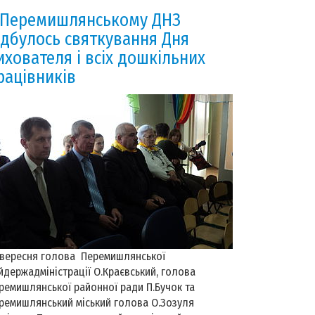
 Перемишлянському ДНЗ
ідбулось святкування Дня
ихователя і всіх дошкільних
рацівників
 вересня голова Перемишлянської
йдержадміністрації О.Краєвський, голова
ремишлянської районної ради П.Бучок та
ремишлянський міський голова О.Зозуля