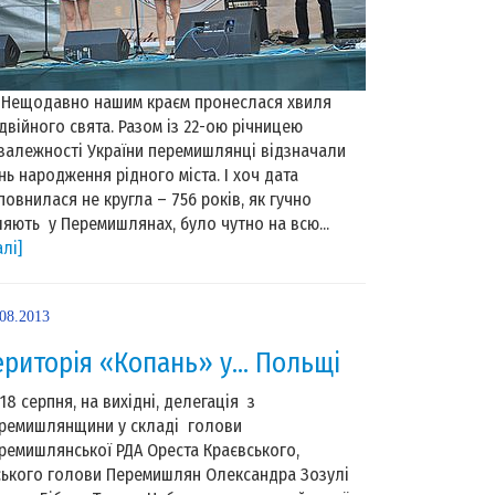
щодавно нашим краєм пронеслася хвиля
двійного свята. Разом із 22-ою річницею
залежності України перемишлянці відзначали
нь народження рідного міста. І хоч дата
повнилася не кругла – 756 років, як гучно
ляють у Перемишлянах, було чутно на всю...
алі]
.08.2013
ериторія «Копань» у… Польщі
-18 серпня, на вихідні, делегація з
ремишлянщини у складі голови
ремишлянської РДА Ореста Краєвського,
ського голови Перемишлян Олександра Зозулі