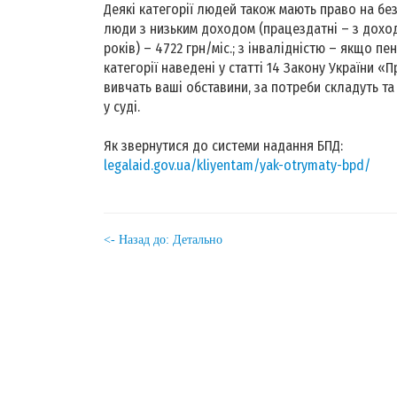
Деякі категорії людей також мають право на без
люди з низьким доходом (працездатні – з доходо
років) – 4722 грн/міс.; з інвалідністю – якщо пе
категорії наведені у статті 14 Закону України
вивчать ваші обставини, за потреби складуть та
у суді.
Як звернутися до системи надання БПД:
legalaid.gov.ua/kliyentam/yak-otrymaty-bpd/
<- Назад до: Детально