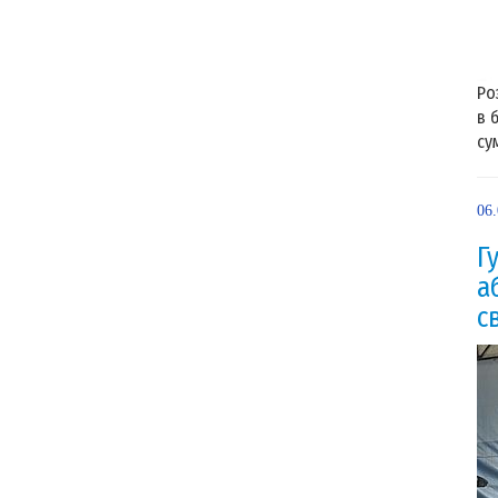
Ро
в 
су
06
Г
а
с