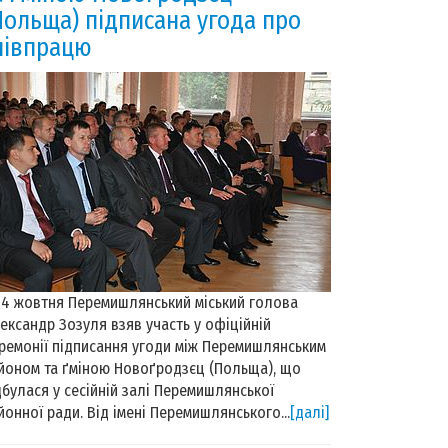
Польща) підписана угода про
півпрацю
жовтня Перемишлянський міський голова
ександр Зозуля взяв участь у офіційній
ремонії підписання угоди між Перемишлянським
йоном та ґміною Новоґродзєц (Польща), що
дбулася у сесійній залі Перемишлянської
йонної ради. Від імені Перемишлянського...
[далі]