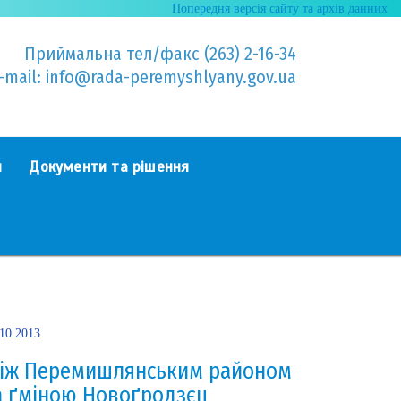
Попередня версія сайту та архів данних
Приймальна тел/факс (263) 2-16-34
-mail: info@rada-peremyshlyany.gov.ua
я
Документи та рішення
.10.2013
іж Перемишлянським районом
а ґміною Новоґродзєц