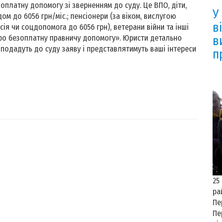
оплатну допомогу зі зверненням до суду. Це ВПО, діти,
У
м до 6056 грн/міс.; пенсіонери (за віком, вислугою
в
нсія чи соцдопомога до 6056 грн), ветерани війни та інші
 «Про безоплатну правничу допомогу». Юристи детально
в
 подадуть до суду заяву і представлятимуть ваші інтереси
п
25
ра
Пе
Пе