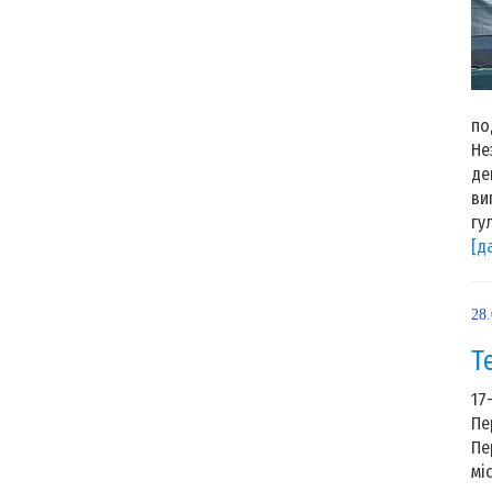
Не
по
Не
де
ви
гу
[д
28
Т
17
Пе
Пе
мі