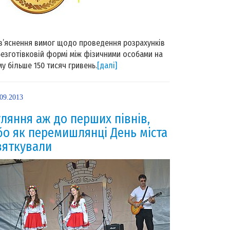
з’яснення вимог щодо проведення розрахунків
безготівковій формі між фізичними особами на
му більше 150 тисяч гривень.
[далі]
.09.2013
уляння аж до перших півнів,
бо як перемишлянці День міста
вяткували