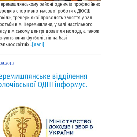
Перемишлянському районі одним із професійних
ередків спортивно-масової роботи є ДЮСШ
окіл», тренери якої проводять заняття у залі
ротьби в м. Перемишляни, у залі настільного
нісу в міському центрі дозвілля молоді, а також
енують юних футболістів на базі
гальноосвітніх...
[далі]
.09.2013
еремишлянське відділення
олочівської ОДПІ інформує.