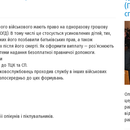
(
с
лого військового мають право на одноразову грошову
ОГД). В тому числі це стосується усиновлених дітей, тих,
ких його позбавили батьківських прав, а також
 після його смерті. Як оформити виплату — роз’яснюють
теми надання безоплатної правничої допомоги.
ти
 до ТЦК та СП.
ковослужбовець проходив службу в інших військових
езпосередньо до цих формувань.
4 
Ол
це
ра
ві
 опікунів і піклувальників.
ра