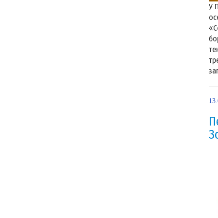
У 
ос
«С
бо
те
тр
за
13
П
З