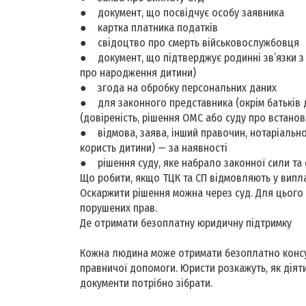
● документ, що посвідчує особу заявника
● картка платника податків
● свідоцтво про смерть військовослужбовця
● документ, що підтверджує родинні зв’язки з
про народження дитини)
● згода на обробку персональних даних
● для законного представника (окрім батьків
(довіреність, рішення ОМС або суду про встано
● відмова, заява, інший правочин, нотаріально 
користь дитини) — за наявності
● рішення суду, яке набрало законної сили та 
Що робити, якщо ТЦК та СП відмовляють у випла
Оскаржити рішення можна через суд. Для цього
порушених прав.
Де отримати безоплатну юридичну підтримку
Кожна людина може отримати безоплатно консу
правничої допомоги. Юристи розкажуть, як діяти
документи потрібно зібрати.