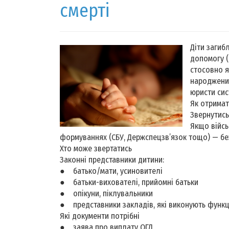
смерті
Діти загиб
допомогу (
стосовно я
народжених
юристи сис
Як отрима
Звернутись
Якщо війсь
формуваннях (СБУ, Держспецзв’язок тощо) — б
Хто може звертатись
Законні представники дитини:
● батько/мати, усиновителі
● батьки-вихователі, прийомні батьки
● опікуни, піклувальники
● представники закладів, які виконують функції
Які документи потрібні
● заява про виплату ОГД