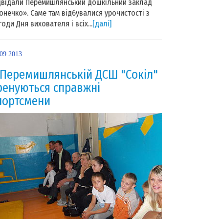
двідали Перемишлянський дошкільний заклад
онечко». Саме там відбувалися урочистості з
годи Дня вихователя і всіх...
[далі]
.09.2013
 Перемишлянській ДСШ "Сокіл"
ренуються справжні
портсмени