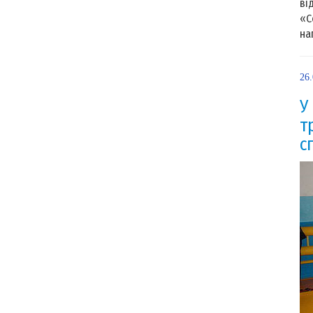
ві
«С
на
26
У
т
с