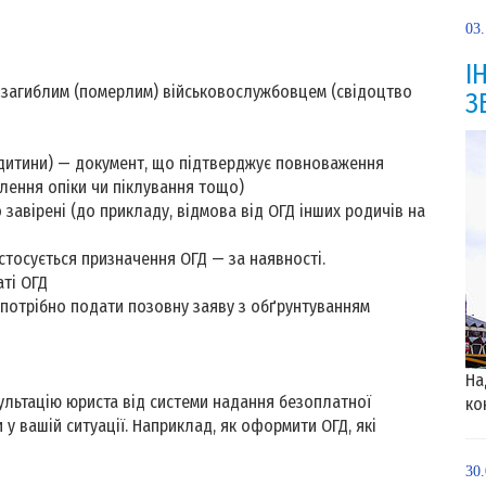
03
І
 загиблим (померлим) військовослужбовцем (свідоцтво
З
 дитини) — документ, що підтверджує повноваження
влення опіки чи піклування тощо)
завірені (до прикладу, відмова від ОГД інших родичів на
стосується призначення ОГД — за наявності.
ті ОГД
 потрібно подати позовну заяву з обґрунтуванням
На
льтацію юриста від системи надання безоплатної
ко
 у вашій ситуації. Наприклад, як оформити ОГД, які
30