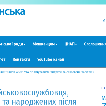
e
міської ради
Мешканцям
ЦНАП
Оголошенн
тет
Контакти
YouTube канал
ишилися чеки: хто оплачуватиме витрати за скасоване весілля >
03
ійськовослужбовця,
М
я та народжених після
т