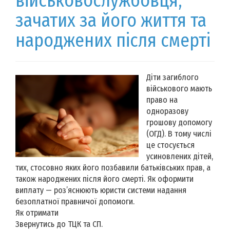
військовослужбовця,
зачатих за його життя та
народжених після смерті
Діти загиблого
військового мають
право на
одноразову
грошову допомогу
(ОГД). В тому числі
це стосується
усиновлених дітей,
тих, стосовно яких його позбавили батьківських прав, а
також народжених після його смерті. Як оформити
виплату — роз’яснюють юристи системи надання
безоплатної правничої допомоги.
Як отримати
Звернутись до ТЦК та СП.