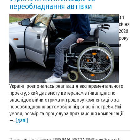
переобладнання автівки
З 1
січня
2026
року
в
Україні розпочалась реалізація експериментального
проєкту, який дає змогу ветеранам з інвалідністю
внаслідок війни отримати грошову компенсацію за
переобладнання автомобіля під власні потреби. Які
умови, розмір та процедура призначення компенсації
—...
[далі]
Показано результати з ###SPAN_BEGIN###%s до %s з усіх