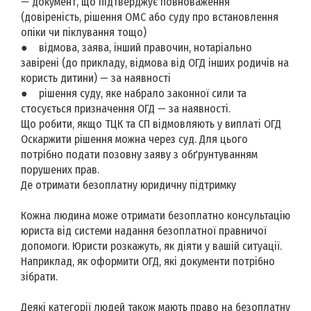
— документ, що підтверджує повноваження
(довіреність, рішення ОМС або суду про встановлення
опіки чи піклування тощо)
● відмова, заява, інший правочин, нотаріально
завірені (до прикладу, відмова від ОГД інших родичів на
користь дитини) — за наявності
● рішення суду, яке набрало законної сили та
стосується призначення ОГД — за наявності.
Що робити, якщо ТЦК та СП відмовляють у виплаті ОГД
Оскаржити рішення можна через суд. Для цього
потрібно подати позовну заяву з обґрунтуванням
порушених прав.
Де отримати безоплатну юридичну підтримку
Кожна людина може отримати безоплатно консультацію
юриста від системи надання безоплатної правничої
допомоги. Юристи розкажуть, як діяти у вашій ситуації.
Наприклад, як оформити ОГД, які документи потрібно
зібрати.
Деякі категорії людей також мають право на безоплатну