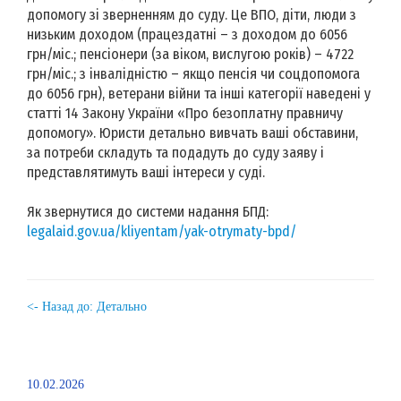
допомогу зі зверненням до суду. Це ВПО, діти, люди з
низьким доходом (працездатні – з доходом до 6056
грн/міс.; пенсіонери (за віком, вислугою років) – 4722
грн/міс.; з інвалідністю – якщо пенсія чи соцдопомога
до 6056 грн), ветерани війни та інші категорії наведені у
статті 14 Закону України «Про безоплатну правничу
допомогу». Юристи детально вивчать ваші обставини,
за потреби складуть та подадуть до суду заяву і
представлятимуть ваші інтереси у суді.
Як звернутися до системи надання БПД:
legalaid.gov.ua/kliyentam/yak-otrymaty-bpd/
<- Назад до: Детально
10.02.2026