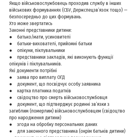
Якщо військовослужбовець проходив службу в інших
військових формуваннях (СБУ, Держспецзв’язок тощо) —
безпосередньо до цих формувань.
Хто може звертатись
Законні представники дитини:
● батько/мати, усиновителі
● батьки-вихователі, прийомні батьки
● опікуни, піклувальники
● представники закладів, які виконують функції
опікунів і піклувальників.
Які документи потрібні
● заява про виплату ОГД
● документ, що посвідчує особу заявника
● картка платника податків
● свідоцтво про смерть військовослужбовця
● документ, що підтверджує родинні зв’язки з
загиблим (померлим) військовослужбовцем (свідоцтво
про народження дитини)
● згода на обробку персональних даних
● для законного представника (окрім батьків дитини)