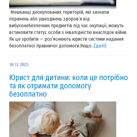
Мешканці деокупованих територій, які зазнали
поранень або ушкоджень здоров’я від
вибухонебезпечних предметів під час окупації, можуть
встановити статус особи з інвалідністю внаслідок війни.
Як це зробити — роз’яснюють юристи системи надання
безоплатної правничої допомоги.Якщо...
[далі]
18.11.2025
Юрист для дитини: коли це потрібно
та як отримати допомогу
безоплатно