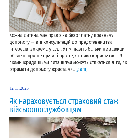
Кожна дитина має право на безоплатну правничу
допомогу — від консультацій до представництва
інтересів, зокрема у суді. Утім, навіть батьки не завжди
обізнані про це право і про те, як ним скористатися. З
якими юридичними питаннями можуть стикатися діти, як
отримати допомогу юриста чи...
[далі]
12.11.2025
Як нараховується страховий стаж
військовослужбовцям