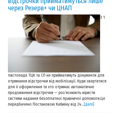
відстрочки прийматимуться лише
через Резерв+ чи ЦНАП
З 1
листопада ТЦК та СП не прийматимуть документи для
отримання відстрочки від мобілізації. Куди звертатися
для її оформлення та хто отримає автоматичне
продовження відстрочки — роз’яснюють юристи
системи надання безоплатної правничої допомоги.Це
передбачено Постановою Кабміну від 24...
[далі]