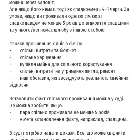
можна через заповіт.
Але якщо його немає, тоді як спадкоємець 4–ї черги. За
умови, якщо ви проживали однією сім’єю зі
спадкодавцем не менше 5 років до відкриття спадщини
та у нього/неї немає шлюбу з іншою особою.
Ознаки проживання однією сім'єю
-
спільні витрати та бюджет
-
спільне харчування
-
купівля майна для спільного користування
-
спільні витрати
на утримання житла, ремонт
-
інші обставин, які засвідчують реальність сімейних
відносин.
Встановити факт спільного проживання можна у суді.
Це можна зробити, якщо:
-
пара спільно проживала не менше 5 років
-
є мета встановлення факту, наприклад, спадщина.
В суді потрібно надати докази. Все, що може свідчити
про спільне життя пари, як подружжя.