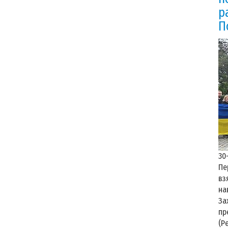
р
П
30
Пе
вз
на
За
пр
(Р