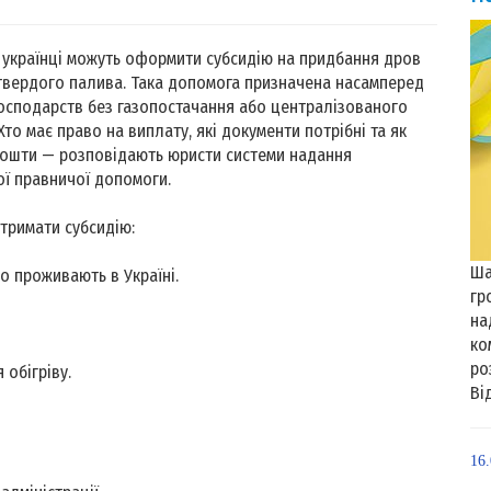
 українці можуть оформити субсидію на придбання дров
твердого палива. Така допомога призначена насамперед
сподарств без газопостачання або централізованого
Хто має право на виплату, які документи потрібні та як
кошти — розповідають юристи системи надання
ї правничої допомоги.
тримати субсидію:
Ша
но проживають в Україні.
гр
на
ко
ро
 обігріву.
Ві
16