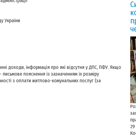
 адміністрації
С
к
п
у України
ч
ені доходи, інформація про які відсутня у ДПС, ПФУ. Якщо
 письмове пояснення із зазначенням їх розміру
аності з оплати житлово-комунальних послуг (за
Ро
за
пр
29
Ко