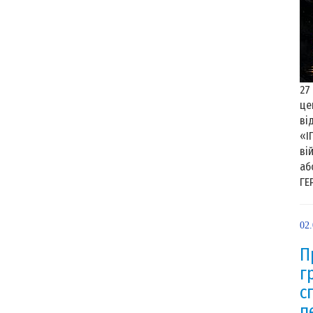
27
це
ві
«І
ві
аб
ГЕ
02
П
г
с
п