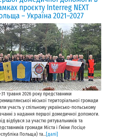
амках проєкту Interreg NEXT
ольща – Україна 2021–2027
–31 травня 2026 року представники
ремишлянської міської територіальної громади
яли участь у спільному українсько-польському
вчанні з надання першої домедичної допомоги.
хід відбувся за участю рятувальників та
едставників громади Міста і Ґміни Лосіце
еспубліка Польща) та...
[далі]