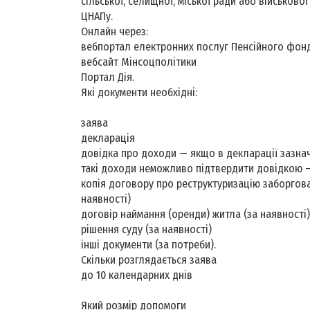
сільської, селищної, міської ради або військової
ЦНАПу.
Онлайн через:
вебпортал електронних послуг Пенсійного фонд
вебсайт Мінсоцполітики
Портал Дія.
Які документи необхідні:
заява
декларація
довідка про доходи — якщо в декларації зазнач
такі доходи неможливо підтвердити довідкою —
копія договору про реструктуризацію заборгов
наявності)
договір наймання (оренди) житла (за наявності)
рішення суду (за наявності)
інші документи (за потреби).
Скільки розглядається заява
до 10 календарних днів
Який розмір допомоги