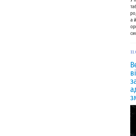
та
ро
а 
ор
си
11.
В
в
з
а
з