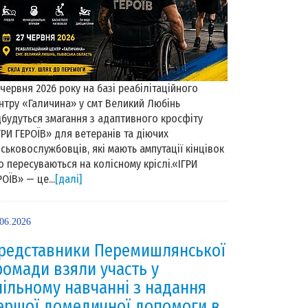
 червня 2026 року на базі реабілітаційного
нтру «Галичина» у смт Великий Любінь
дбудуться змагання з адаптивного кросфіту
ГРИ ГЕРОЇВ» для ветеранів та діючих
йськовослужбовців, які мають ампутації кінцівок
о пересуваються на колісному кріслі.«ІГРИ
РОЇВ» — це...
[далі]
.06.2026
редставники Перемишлянської
ромади взяли участь у
пільному навчанні з надання
ершої домедичної допомоги в