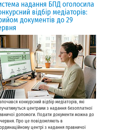
истема надання БПД оголосила
онкурсний відбір медіаторів:
рийом документів до 29
ервня
зпочався конкурсний відбір медіаторів, які
лучатимуться центрами з надання безоплатної
авничої допомоги. Подати документи можна до
 червня. Про це повідомляють в
ординаційному центрі з надання правничої