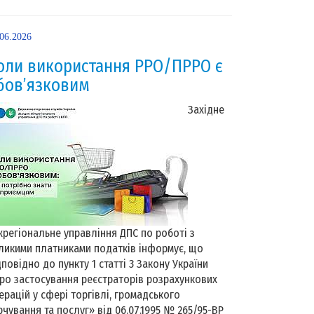
.06.2026
оли використання РРО/ПРРО є
бов’язковим
Західне
жрегіональне управління ДПС по роботі з
ликими платниками податків інформує, що
дповідно до пункту 1 статті 3 Закону України
ро застосування реєстраторів розрахункових
ерацій у сфері торгівлі, громадського
рчування та послуг» від 06.07.1995 № 265/95-ВР