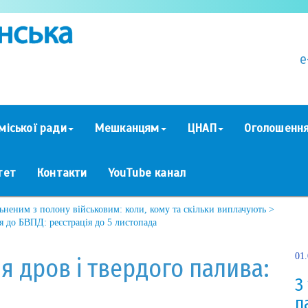
e
міської ради
Мешканцям
ЦНАП
Оголошенн
тет
Контакти
YouTube канал
ьненим з полону військовим: коли, кому та скільки виплачують >
ся до БВПД: реєстрація до 5 листопада
01
я дров і твердого палива:
З
п