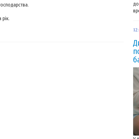
до
господарства.
вр
 рік.
12
Д
п
б
У 