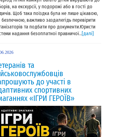
борів, на екскурсії, у подорожі або в гості до
дичів. Щоб така поїздка була не лише цікавою,
й безпечною, важливо заздалегідь перевірити
ганізаторів та подбати про документи.Юристи
стеми надання безоплатної правничої...
[далі]
06.2026
етеранів та
ійськовослужбовців
апрошують до участі в
даптивних спортивних
маганнях «ІГРИ ГЕРОЇВ»