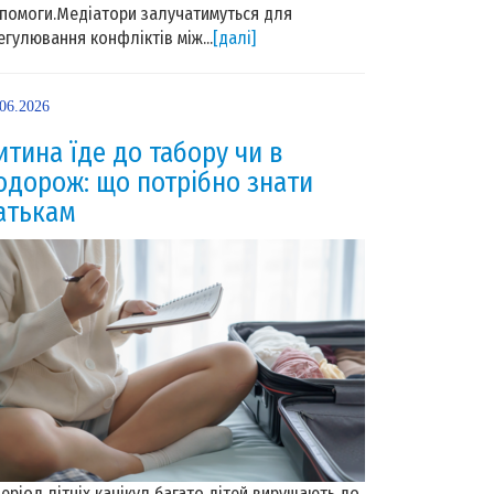
помоги.Медіатори залучатимуться для
егулювання конфліктів між...
[далі]
.06.2026
итина їде до табору чи в
одорож: що потрібно знати
атькам
період літніх канікул багато дітей вирушають до