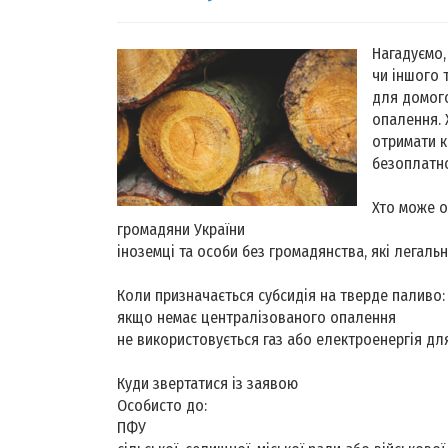
Нагадуємо,
чи іншого 
для домого
опалення. 
отримати 
безоплатно
Хто може о
громадяни України
іноземці та особи без громадянства, які легаль
Коли призначається субсидія на тверде паливо:
якщо немає централізованого опалення
не використовується газ або електроенергія для
Куди звертатися із заявою
Особисто до:
ПФУ