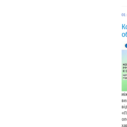
01
К
о
мі
ве
ві
«П
оп
ха