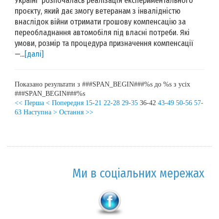
Україні розпочалась реалізація експериментального
проєкту, який дає змогу ветеранам з інвалідністю
внаслідок війни отримати грошову компенсацію за
переобладнання автомобіля під власні потреби. Які
умови, розмір та процедура призначення компенсації
—...
[далі]
Показано результати з ###SPAN_BEGIN###%s до %s з усіх
###SPAN_BEGIN###%s
<< Перша
< Попередня
15-21
22-28
29-35
36-42
43-49
50-56
57-
63
Наступна >
Остання >>
Ми в соціальних мережах