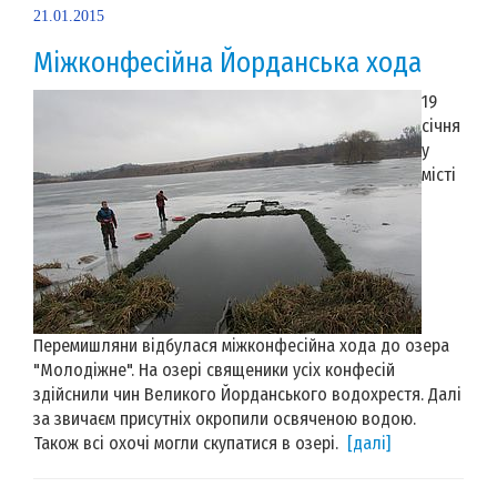
21.01.2015
Міжконфесійна Йорданська хода
19
січня
у
місті
Перемишляни відбулася міжконфесійна хода до озера
"Молодіжне". На озері священики усіх конфесій
здійснили чин Великого Йорданського водохрестя. Далі
за звичаєм присутніх окропили освяченою водою.
Також всі охочі могли скупатися в озері.
[далі]