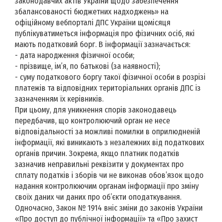
законодавчих актів України щодо забезпечення
збалансованості бюджетних надходжень» на
офіційному вебпорталі ДПС України щомісяця
публікуватиметься інформація про фізичних осіб, які
мають податковий борг. В інформації зазначається:
- дата народження фізичної особи;
- прізвище, ім’я, по батькові (за наявності);
- суму податкового боргу такої фізичної особи в розрізі
платежів та відповідних територіальних органів ДПС із
зазначенням їх керівників.
При цьому, для уникнення спорів законодавець
передбачив, що контролюючий орган не несе
відповідальності за можливі помилки в оприлюдненій
інформації, які виникають з незалежних від податкових
органів причин. Зокрема, якщо платник податків
зазначив неправильні реквізити у документах про
сплату податків і зборів чи не виконав обов’язок щодо
надання контролюючим органам інформації про зміну
своїх даних чи даних про об’єкти оподаткування.
Одночасно, Закон № 1914 вніс зміни до законів України
«Про доступ до публічної інформації» та «Про захист