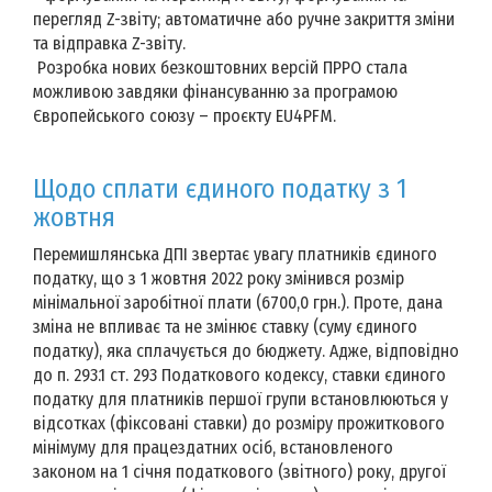
перегляд Z-звіту; автоматичне або ручне закриття зміни
та відправка Z-звіту.
Розробка нових безкоштовних версій ПРРО стала
можливою завдяки фінансуванню за програмою
Європейського союзу – проєкту EU4PFM.
Щодо сплати єдиного податку з 1
жовтня
Перемишлянська ДПІ звертає увагу платників єдиного
податку, що з 1 жовтня 2022 року змінився розмір
мінімальної заробітної плати (6700,0 грн.). Проте, дана
зміна не впливає та не змінює ставку (суму єдиного
податку), яка сплачується до бюджету. Адже, відповідно
до п. 293.1 ст. 293 Податкового кодексу, ставки єдиного
податку для платників першої групи встановлюються у
відсотках (фіксовані ставки) до розміру прожиткового
мінімуму для працездатних осіб, встановленого
законом на 1 січня податкового (звітного) року, другої