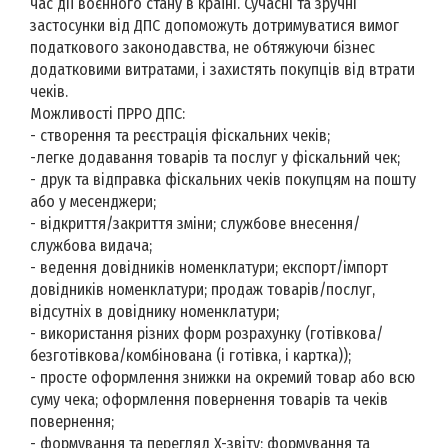
час дії воєнного стану в країні. Сучасні та зручні
застосунки від ДПС допоможуть дотримуватися вимог
податкового законодавства, не обтяжуючи бізнес
додатковими витратами, і захистять покупців від втрати
чеків.
Можливості ПРРО ДПС:
- створення та реєстрація фіскальних чеків;
-легке додавання товарів та послуг у фіскальний чек;
- друк та відправка фіскальних чеків покупцям на пошту
або у месенджери;
- відкриття/закриття зміни; службове внесення/
службова видача;
- ведення довідників номенклатури; експорт/імпорт
довідників номенклатури; продаж товарів/послуг,
відсутніх в довіднику номенклатури;
- використання різних форм розрахунку (готівкова/
безготівкова/комбінована (і готівка, і картка));
- просте оформлення знижки на окремий товар або всю
суму чека; оформлення повернення товарів та чеків
повернення;
- формування та перегляд X-звіту; формування та