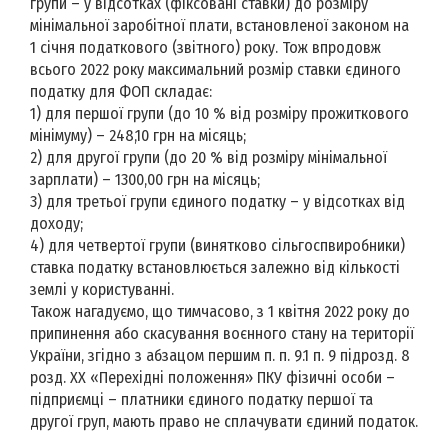
групи – у відсотках (фіксовані ставки) до розміру
мінімальної заробітної плати, встановленої законом на
1 січня податкового (звітного) року. Тож впродовж
всього 2022 року максимальний розмір ставки єдиного
податку для ФОП складає:
1) для першої групи (до 10 % від розміру прожиткового
мінімуму) – 248,10 грн на місяць;
2) для другої групи (до 20 % від розміру мінімальної
зарплати) – 1300,00 грн на місяць;
3) для третьої групи єдиного податку – у відсотках від
доходу;
4) для четвертої групи (винятково сільгоспвиробники)
ставка податку встановлюється залежно від кількості
землі у користуванні.
Також нагадуємо, що тимчасово, з 1 квітня 2022 року до
припинення або скасування воєнного стану на території
України, згідно з абзацом першим п. п. 9.1 п. 9 підрозд. 8
розд. ХХ «Перехідні положення» ПКУ фізичні особи –
підприємці – платники єдиного податку першої та
другої груп, мають право не сплачувати єдиний податок.