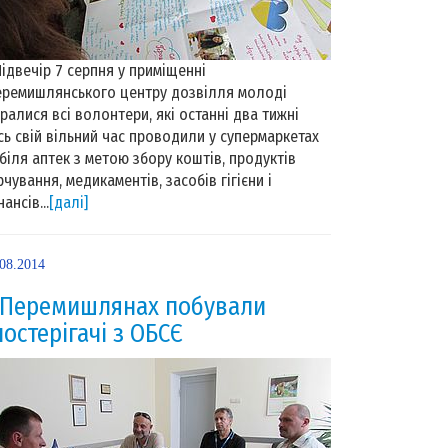
двечір 7 серпня у приміщенні
ремишлянського центру дозвілля молоді
бралися всі волонтери, які останні два тижні
сь свій вільний час проводили у супермаркетах
 біля аптек з метою збору коштів, продуктів
рчування, медикаментів, засобів гігієни і
ансів...
[далі]
.08.2014
 Перемишлянах побували
постерігачі з ОБСЄ