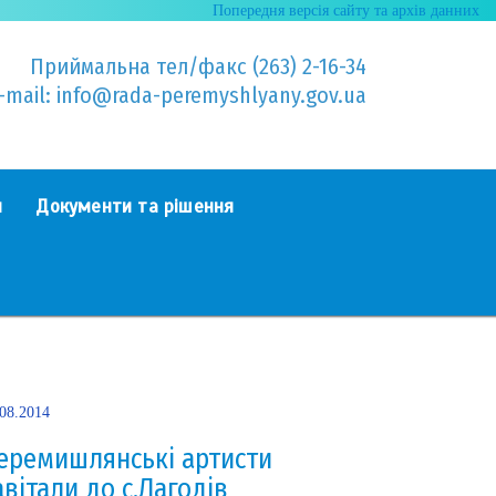
Попередня версія сайту та архів данних
Приймальна тел/факс (263) 2-16-34
-mail: info@rada-peremyshlyany.gov.ua
я
Документи та рішення
.08.2014
еремишлянські артисти
авітали до с.Лагодів