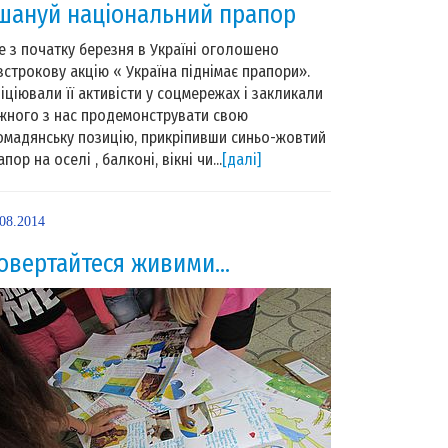
шануй національний прапор
 з початку березня в Україні оголошено
зстрокову акцію « Україна піднімає прапори».
ніціювали її активісти у соцмережах і закликали
жного з нас продемонструвати свою
омадянську позицію, прикріпивши синьо-жовтий
апор на оселі , балконі, вікні чи...
[далі]
.08.2014
овертайтеся живими…