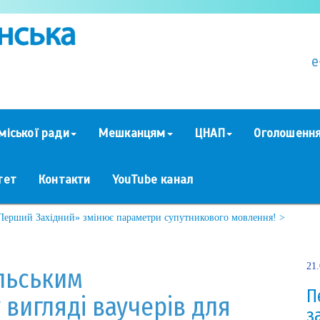
e
міської ради
Мешканцям
ЦНАП
Оголошенн
тет
Контакти
YouTube канал
«Перший Західний» змінює параметри супутникового мовлення! >
21
льським
П
вигляді ваучерів для
з