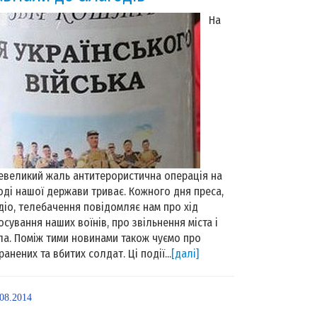
На
евеликий жаль антитерористична операція на
оді нашої держави триває. Кожного дня преса,
діо, телебачення повідомляє нам про хід
осування наших воїнів, про звільнення міста і
ла. Поміж тими новинами також чуємо про
ранених та вбитих солдат. Ці події...
[далі]
.08.2014