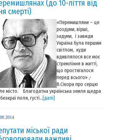
еремишлянах (до 10-ліття від
ня смерті)
«Перемишляни – це
роздуми, вірші,
задуми, і завжди
Україна була першим
світлом, куди
вдивлялося все моє
стремління в житті,
що простягалося
перед всього» ,-
В.Сікора про серцю
ле місто. Благодатна українська земля щедра
безкраї поля, густі...
[далі]
.08.2014
епутати міської ради
бговорювали важливі