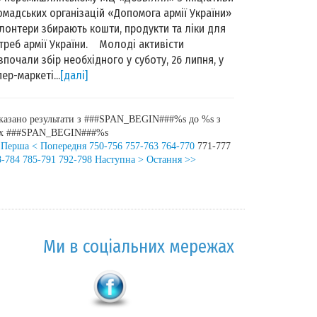
омадських організацій «Допомога армії України»
лонтери збирають кошти, продукти та ліки для
треб армії України. Молоді активісти
зпочали збір необхідного у суботу, 26 липня, у
пер-маркеті...
[далі]
казано результати з ###SPAN_BEGIN###%s до %s з
іх ###SPAN_BEGIN###%s
 Перша
< Попередня
750-756
757-763
764-770
771-777
8-784
785-791
792-798
Наступна >
Остання >>
Ми в соціальних мережах