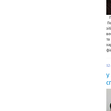
Пі
Пе
зі
ве
та
ха
фін
12
У
с