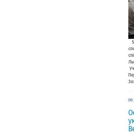
5 
сп
сп
Ль
Уч
Пе
Зо
08
О
у
В