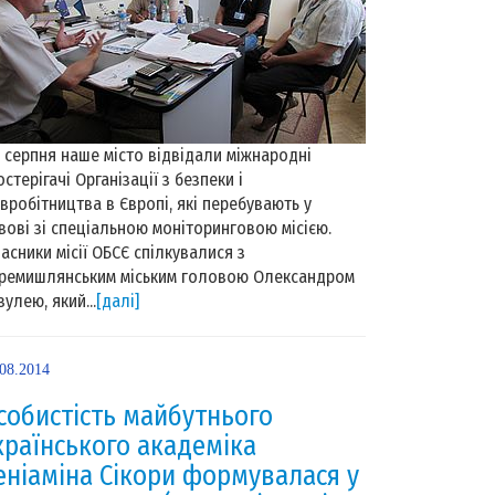
серпня наше місто відвідали міжнародні
остерігачі Організації з безпеки і
івробітництва в Європі, які перебувають у
вові зі спеціальною моніторинговою місією.
асники місії ОБСЄ спілкувалися з
ремишлянським міським головою Олександром
зулею, який...
[далі]
.08.2014
собистість майбутнього
країнського академіка
еніаміна Сікори формувалася у