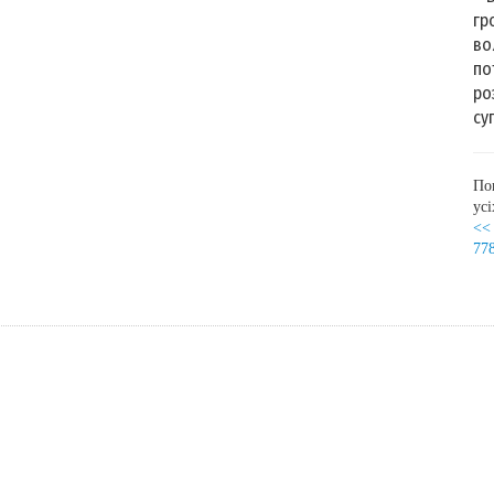
гр
во
по
ро
су
По
ус
<<
77