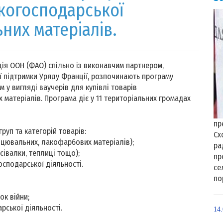
ькогосподарської
ьних матеріалів.
ія ООН (ФАО) спільно із виконавчим партнером,
ї підтримки Уряду Франції, розпочинають програму
у вигляді ваучерів для купівлі товарів
х матеріалів. Програма діє у 11 територіальних громадах
пр
руп та категорій товарів:
Сх
лицювальних, лакофарбових матеріалів);
ра
 сівалки, теплиці тощо);
пр
осподарської діяльності.
се
по
ок війни;
рської діяльності.
14