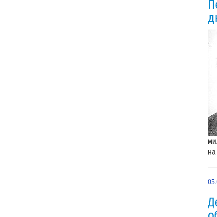
П
д
ми
на 
05
Д
о