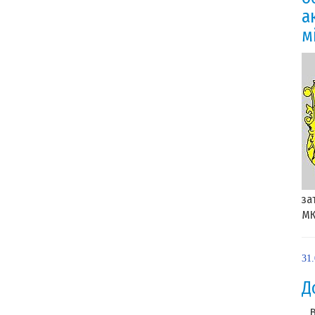
а
м
за
МКП
31
Д
В 