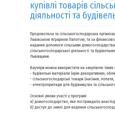
купівлі товарів сільс
діяльності та будівел
Продовольча та сільськогосподарська організац
Львівською Аграрною Палатою, та за фінансово
надання допомоги сільським домогосподарствам 
сільськогосподарської діяльності та будівельни
Львівщини.
Ваучери можна використати на закупівлю таких г
- будівельні матеріали (крім декоративних, об
- сільськогосподарські товари (насіння, лопати,
- електроприлади для будівництва та сільськог
Основні умови участі у програмі:
a) домогосподарство, яке постраждало внаслід
б) доступ до землі для ведення сільськогоспода