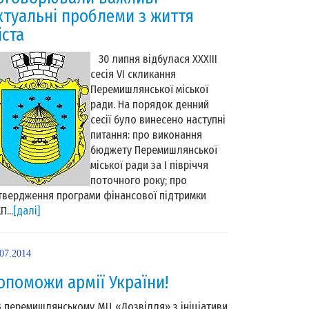
ктуальні проблеми з життя
іста
30 липня відбулася ХХХІІІ
сесія VI скликання
Перемишлянської міської
ради. На порядок денний
сесії було винесено наступні
питання: про виконання
бюджету Перемишлянської
міської ради за І півріччя
поточного року; про
твердження програми фінансової підтримки
...
[далі]
.07.2014
опоможи армії України!
перемишлянському МЦ «Дозвілля» з ініціативи