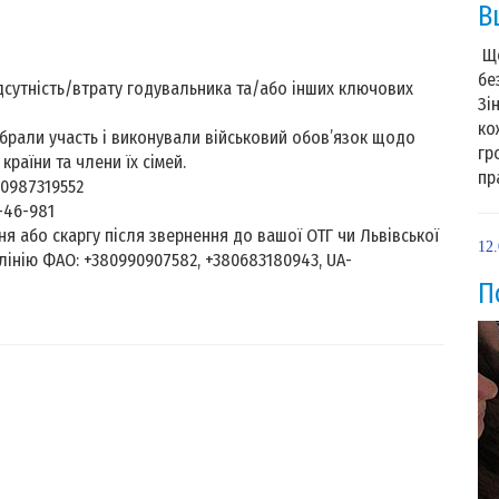
В
Ще
бе
дсутність/втрату годувальника та/або інших ключових
Зі
ко
 брали участь і виконували військовий обов’язок щодо
гр
країни та члени їх сімей.
пр
0987319552
-46-981
я або скаргу після звернення до вашої ОТГ чи Львівської
12
лінію ФАО: +380990907582, +380683180943, UA-
П