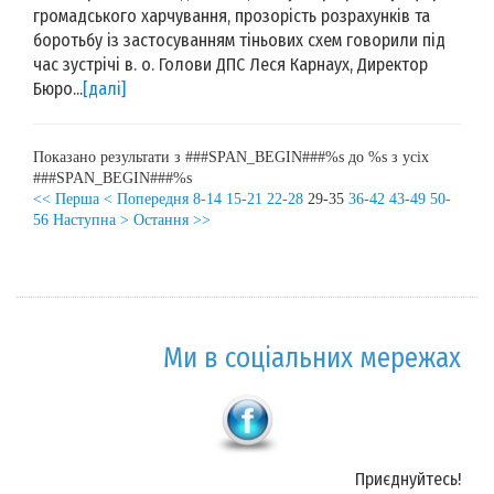
громадського харчування, прозорість розрахунків та
боротьбу із застосуванням тіньових схем говорили під
час зустрічі в. о. Голови ДПС Леся Карнаух, Директор
Бюро...
[далі]
Показано результати з ###SPAN_BEGIN###%s до %s з усіх
###SPAN_BEGIN###%s
<< Перша
< Попередня
8-14
15-21
22-28
29-35
36-42
43-49
50-
56
Наступна >
Остання >>
Ми в соціальних мережах
Приєднуйтесь!