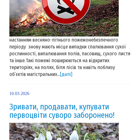
настанням весняно-літнього пожежонебезпечного
періоду знову мають місце випадки спалювання сухої
рослинності, випалювання полів, пасовищ, сухого листя
та інше.Такі пожежі поширюються на відкритих
територіях, на полях, біля лісів та навіть поблизу
об’єктів магістральних...
[далі]
10.03.2026
Зривати, продавати, купувати
первоцвіти суворо заборонено!