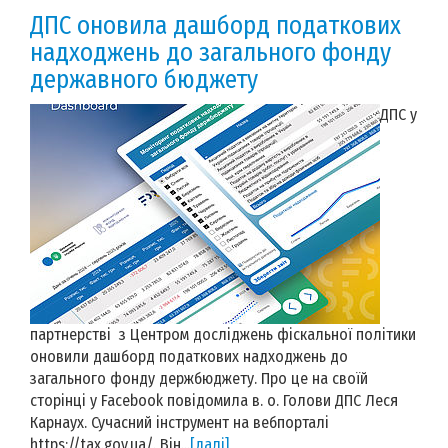
ДПС оновила дашборд податкових
надходжень до загального фонду
державного бюджету
ДПС у
партнерстві з Центром досліджень фіскальної політики
оновили дашборд податкових надходжень до
загального фонду держбюджету. Про це на своїй
сторінці у Facebook повідомила в. о. Голови ДПС Леся
Карнаух. Сучасний інструмент на вебпорталі
https://tax.gov.ua/. Він...
[далі]