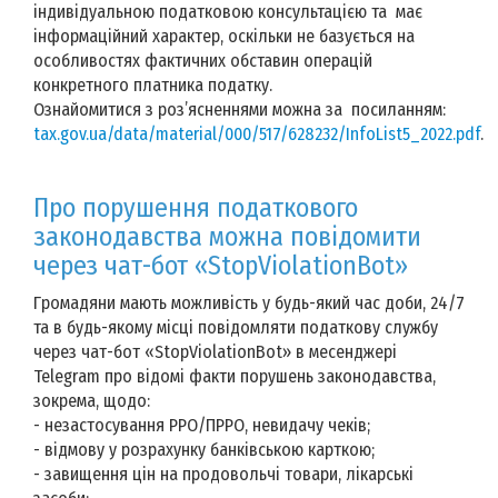
індивідуальною податковою консультацією та має
інформаційний характер, оскільки не базується на
особливостях фактичних обставин операцій
конкретного платника податку.
Ознайомитися з роз’ясненнями можна за посиланням:
tax.gov.ua/data/material/000/517/628232/InfoList5_2022.pdf
.
Про порушення податкового
законодавства можна повідомити
через чат-бот «StopViolationBot»
Громадяни мають можливість у будь-який час доби, 24/7
та в будь-якому місці повідомляти податкову службу
через чат-бот «StopViolationBot» в месенджері
Telegram про відомі факти порушень законодавства,
зокрема, щодо:
- незастосування РРО/ПРРО, невидачу чеків;
- відмову у розрахунку банківською карткою;
- завищення цін на продовольчі товари, лікарські