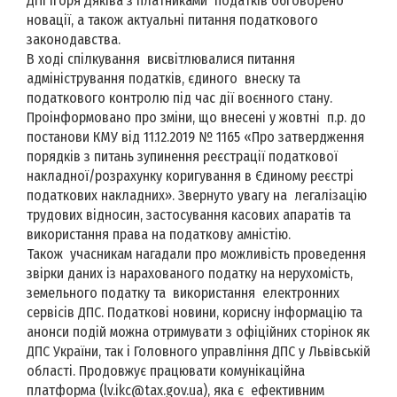
ДПІ Ігоря Дяківа з платниками податків обговорено
новації, а також актуальні питання податкового
законодавства.
В ході спілкування висвітлювалися питання
адміністрування податків, єдиного внеску та
податкового контролю під час дії воєнного стану.
Проінформовано про зміни, що внесені у жовтні п.р. до
постанови КМУ від 11.12.2019 № 1165 «Про затвердження
порядків з питань зупинення реєстрації податкової
накладної/розрахунку коригування в Єдиному реєстрі
податкових накладних». Звернуто увагу на легалізацію
трудових відносин, застосування касових апаратів та
використання права на податкову амністію.
Також учасникам нагадали про можливість проведення
звірки даних із нарахованого податку на нерухомість,
земельного податку та використання електронних
сервісів ДПС. Податкові новини, корисну інформацію та
анонси подій можна отримувати з офіційних сторінок як
ДПС України, так і Головного управління ДПС у Львівській
області. Продовжує працювати комунікаційна
платформа (lv.ikc@tax.gov.ua), яка є ефективним