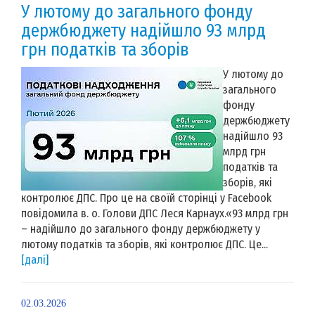
У лютому до загального фонду
держбюджету надійшло 93 млрд
грн податків та зборів
У лютому до
загального
фонду
держбюджету
надійшло 93
млрд грн
податків та
зборів, які
контролює ДПС. Про це на своїй сторінці у Facebook
повідомила в. о. Голови ДПС Леся Карнаух.«93 млрд грн
– надійшло до загального фонду держбюджету у
лютому податків та зборів, які контролює ДПС. Це...
[далі]
02.03.2026