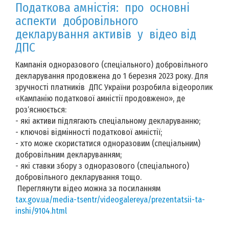
Податкова амністія: про основні
аспекти добровільного
декларування активів у відео від
ДПС
Кампанія одноразового (спеціального) добровільного
декларування продовжена до 1 березня 2023 року. Для
зручності платників ДПС України розробила відеоролик
«Кампанію податкової амністії продовжено», де
розʼяснюється:
- які активи підлягають спеціальному декларуванню;
- ключові відмінності податкової амністії;
- хто може скористатися одноразовим (спеціальним)
добровільним декларуванням;
- які ставки збору з одноразового (спеціального)
добровільного декларування тощо.
Переглянути відео можна за посиланням
tax.gov.ua/media-tsentr/videogalereya/prezentatsii-ta-
inshi/9104.html