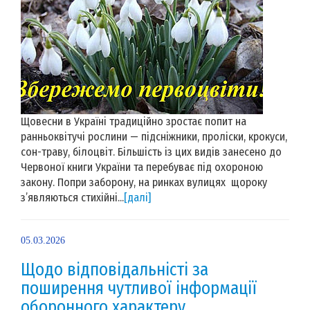
Щовесни в Україні традиційно зростає попит на
ранньоквітучі рослини — підсніжники, проліски, крокуси,
сон-траву, білоцвіт. Більшість із цих видів занесено до
Червоної книги України та перебуває під охороною
закону. Попри заборону, на ринках вулицях щороку
з’являються стихійні...
[далі]
05.03.2026
Щодо відповідальністі за
поширення чутливої інформації
оборонного характеру