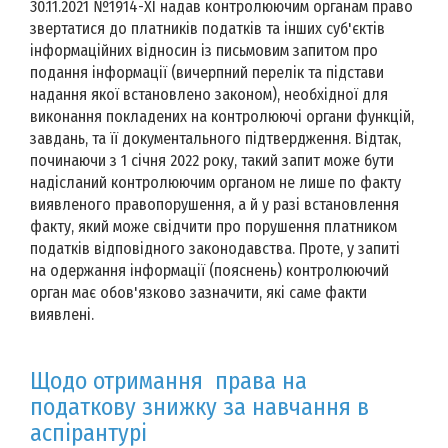
30.11.2021 №1914-ХІ надав контролюючим органам право
звертатися до платників податків та інших суб'єктів
інформаційних відносин із письмовим запитом про
подання інформації (вичерпний перелік та підстави
надання якої встановлено законом), необхідної для
виконання покладених на контролюючі органи функцій,
завдань, та її документального підтвердження. Відтак,
починаючи з 1 січня 2022 року, такий запит може бути
надісланий контролюючим органом не лише по факту
виявленого правопорушення, а й у разі встановлення
факту, який може свідчити про порушення платником
податків відповідного законодавства. Проте, у запиті
на одержання інформації (пояснень) контролюючий
орган має обов'язково зазначити, які саме факти
виявлені.
Щодо отримання права на
податкову знижку за навчання в
аспірантурі