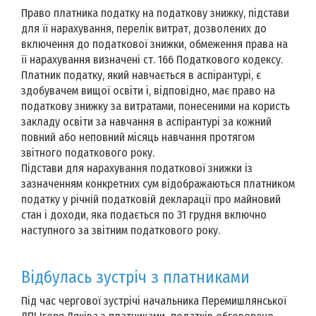
Право платника податку на податкову знижку, підстави
для її нарахування, перелік витрат, дозволених до
включення до податкової знижки, обмеження права на
її нарахування визначені ст. 166 Податкового кодексу.
Платник податку, який навчається в аспірантурі, є
здобувачем вищої освіти і, відповідно, має право на
податкову знижку за витратами, понесеними на користь
закладу освіти за навчання в аспірантурі за кожний
повний або неповний місяць навчання протягом
звітного податкового року.
Підстави для нарахування податкової знижки із
зазначенням конкретних сум відображаються платником
податку у річній податковій декларації про майновий
стан і доходи, яка подається по 31 грудня включно
наступного за звітним податкового року.
Відбулась зустріч з платниками
Під час чергової зустрічі начальника Перемишлянської