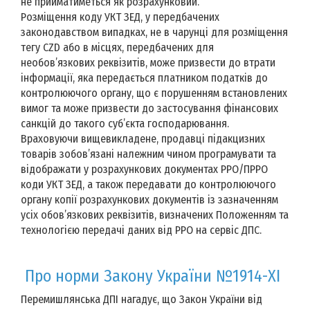
не прийматиметься як розрахунковий.
Розміщення коду УКТ ЗЕД, у передбачених
законодавством випадках, не в чарунці для розміщення
тегу CZD або в місцях, передбачених для
необов’язкових реквізитів, може призвести до втрати
інформації, яка передається платником податків до
контролюючого органу, що є порушенням встановлених
вимог та може призвести до застосування фінансових
санкцій до такого суб’єкта господарювання.
Враховуючи вищевикладене, продавці підакцизних
товарів зобов’язані належним чином програмувати та
відображати у розрахункових документах РРО/ПРРО
коди УКТ ЗЕД, а також передавати до контролюючого
органу копії розрахункових документів із зазначенням
усіх обов’язкових реквізитів, визначених Положенням та
технологією передачі даних від РРО на сервіс ДПС.
Про норми Закону України №1914-XI
Перемишлянська ДПІ нагадує, що Закон України від