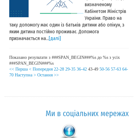
визначеному
Кабінетом Міністрів
України. Право на
таку допомогу має один із батьків дитини або опікун, з
яким дитина постійно проживає. Допомога
призначається на...
[далі]
Показано результати з ###SPAN_BEGIN###%s до %s з усіх
###SPAN_BEGIN###%s
<< Перша
< Попередня
22-28
29-35
36-42
43-49
50-56
57-63
64-
70
Наступна >
Остання >>
Ми в соціальних мережах