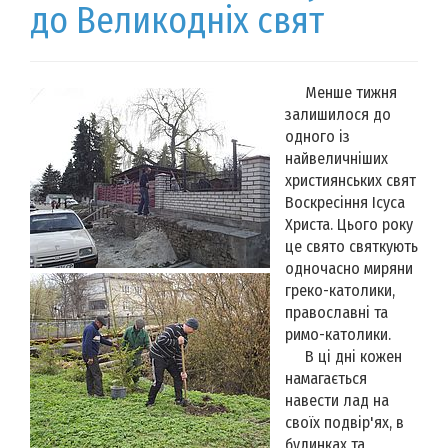
до Великодніх свят
Менше тижня
залишилося до
одного із
найвеличніших
християнських свят
Воскресіння Ісуса
Христа. Цього року
це свято святкують
одночасно миряни
греко-католики,
православні та
римо-католики.
В ці дні кожен
намагається
навести лад на
своїх подвір'ях, в
будинках та