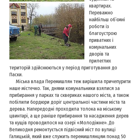
квартирах.
Переважно
найбільш об’ємні
роботи із
благоустрою
приватних і
комунальних
дворів та
прилеглих
територій здійснюються у період приготування до
Паски.
Міська влада Перемишлян теж вирішила причепурити
наше містечко. Так, днями комунальники взялися за
прибирання у парках та сквериках нашого міста, а також
побілили бордюри доріг центральної частини міста та
дерева. Напередодні проходила толока на міському
цвинтарі, а ще раніше прибирання та насадження дерев
та кущів проводилося на озері «Молодіжне». До
Великодня ремонтується підвісний міст по вулиці
Галицькій, який вже служить перемишлянцям понад 50