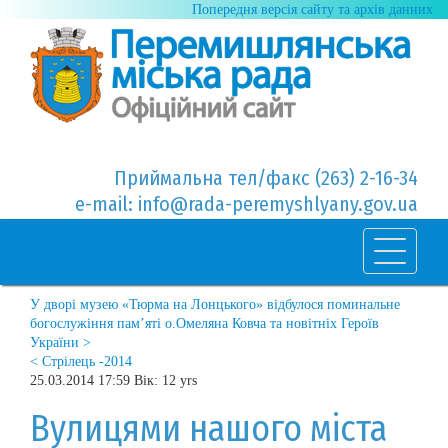
Попередня версія сайту та архів данних
Приймальна тел/факс (263) 2-16-34
e-mail: info@rada-peremyshlyany.gov.ua
У дворі музею «Тюрма на Лонцького» відбулося поминальне
богослужіння пам’яті о.Омеляна Ковча та новітніх Героїв
України >
< Стрілець -2014
25.03.2014 17:59 Вік: 12 yrs
Вулицями нашого міста