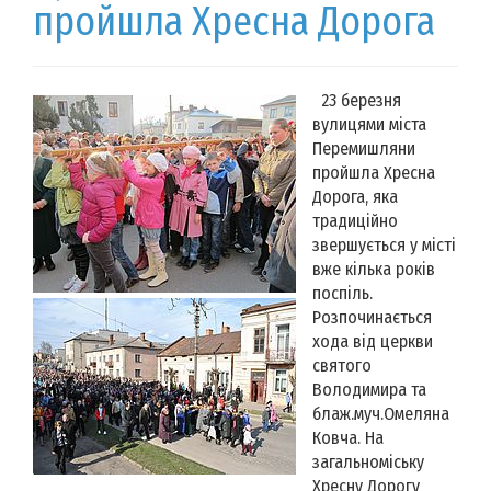
пройшла Хресна Дорога
23 березня
вулицями міста
Перемишляни
пройшла Хресна
Дорога, яка
традиційно
звершується у місті
вже кілька років
поспіль.
Розпочинається
хода від церкви
святого
Володимира та
блаж.муч.Омеляна
Ковча. На
загальноміську
Хресну Дорогу