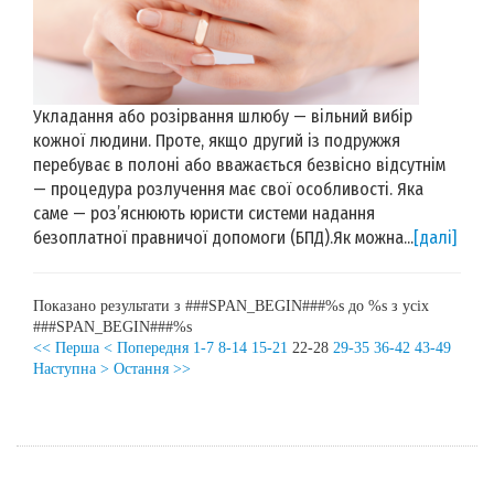
Укладання або розірвання шлюбу — вільний вибір
кожної людини. Проте, якщо другий із подружжя
перебуває в полоні або вважається безвісно відсутнім
— процедура розлучення має свої особливості. Яка
саме — роз’яснюють юристи системи надання
безоплатної правничої допомоги (БПД).Як можна...
[далі]
Показано результати з ###SPAN_BEGIN###%s до %s з усіх
###SPAN_BEGIN###%s
<< Перша
< Попередня
1-7
8-14
15-21
22-28
29-35
36-42
43-49
Наступна >
Остання >>