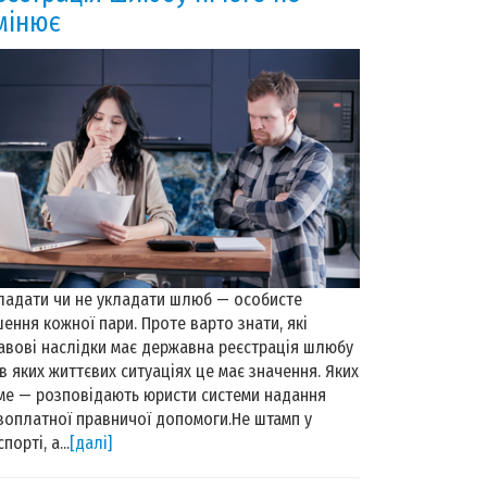
мінює
ладати чи не укладати шлюб — особисте
шення кожної пари. Проте варто знати, які
авові наслідки має державна реєстрація шлюбу
 в яких життєвих ситуаціях це має значення. Яких
ме — розповідають юристи системи надання
зоплатної правничої допомоги.Не штамп у
порті, а...
[далі]