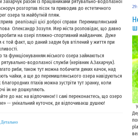
й Захарчук разом із працівниками рятувально-водолазної
29
сноруч розгортав пісок та приводив до естетичного
рег озера та майбутній пляж.
Н
рияв реалізації цієї доброї справи Перемишлянський
ш
лова Олександр Зозуля. Мер міста розповідає, що давно
зробити на озері пляжно-спортивний майданчик. Дуже
 є той факт, що даний задум був втілений у життя при
ливості.
 та функціонуванням міського озера займаються
 рятувально-водолазної служби (керівник А.Захарчук).
гато риби, також тут можна побачити диких качок, над
ють чайки, а ще до перемишлянського озера навідуються
х благородних птахів можна зустріти тут зранку, коли
чі їм не дошкуляють.
е до нас на відпочинок! І самі переконаєтесь, що озеро
» -- унікальний куточок, де відпочиваєш душею!
Уп
Де
по
: Детально
pl
ве