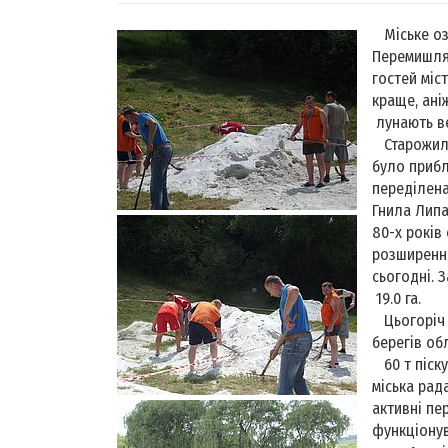
Міське озе
Перемишлян
гостей міс
краще, ані
лунають ве
Старожили 
було прибл
переділена
Гнила Липа,
80-х років
розширення
сьогодні. 
19.0 га.
Цьогоріч 
берегів о
60 т піск
міська рад
активні пе
функціонув