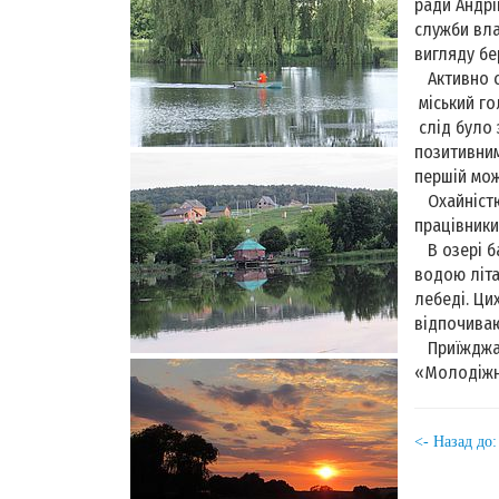
ради Андрі
служби вла
вигляду бе
Активно сп
міський го
слід було 
позитивним
першій мож
Охайністю
працівники
В озері ба
водою літа
лебеді. Ци
відпочиваю
Приїжджайт
«Молодіжне
<- Назад до