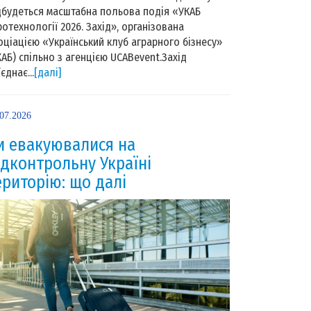
дбудеться масштабна польова подія «УКАБ
ротехнології 2026. Захід», організована
оціацією «Український клуб аграрного бізнесу»
КАБ) спільно з агенцією UCABevent.Захід
єднає...
[далі]
.07.2026
и евакуювалися на
ідконтрольну Україні
ериторію: що далі