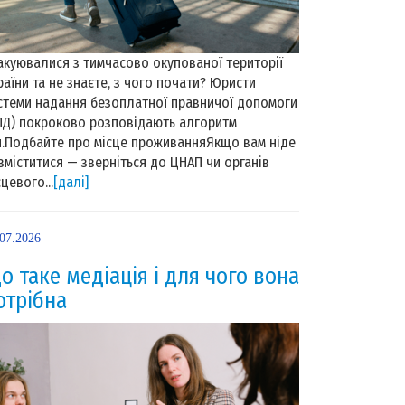
акуювалися з тимчасово окупованої території
раїни та не знаєте, з чого почати? Юристи
стеми надання безоплатної правничої допомоги
ПД) покроково розповідають алгоритм
й.Подбайте про місце проживанняЯкщо вам ніде
зміститися — зверніться до ЦНАП чи органів
сцевого...
[далі]
.07.2026
о таке медіація і для чого вона
отрібна