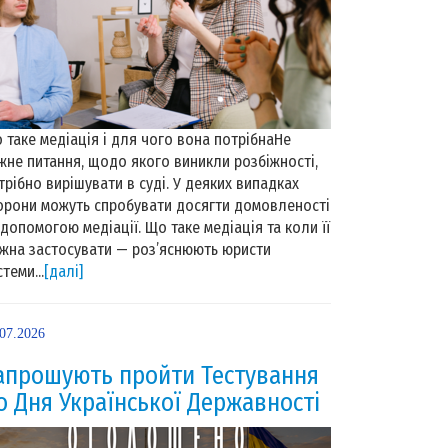
 таке медіація і для чого вона потрібнаНе
жне питання, щодо якого виникли розбіжності,
трібно вирішувати в суді. У деяких випадках
орони можуть спробувати досягти домовленості
 допомогою медіації. Що таке медіація та коли її
жна застосувати — роз’яснюють юристи
теми...
[далі]
.07.2026
апрошують пройти Тестування
о Дня Української Державності