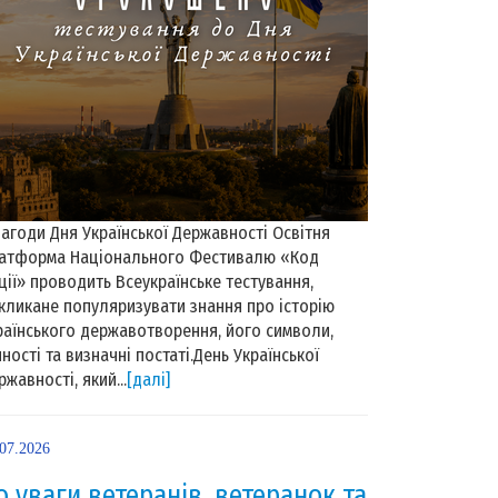
нагоди Дня Української Державності Освітня
атформа Національного Фестивалю «Код
ції» проводить Всеукраїнське тестування,
кликане популяризувати знання про історію
раїнського державотворення, його символи,
нності та визначні постаті.День Української
ржавності, який...
[далі]
.07.2026
о уваги ветеранів, ветеранок та