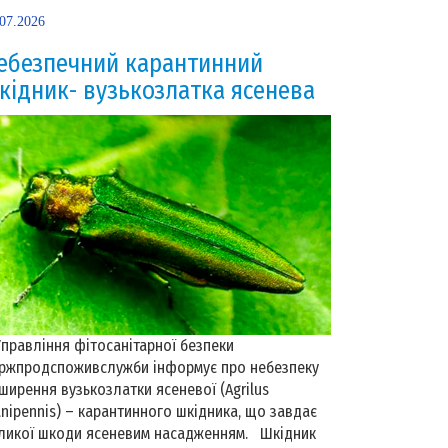
.07.2026
ебезпечний карантинний
кідник- вузькозлатка ясенева
равління фітосанітарної безпеки
ржпродспоживслужби інформує про небезпеку
ширення вузькозлатки ясеневої (Agrilus
anipennis) – карантинного шкідника, що завдає
ликої шкоди ясеневим насадженням. Шкідник