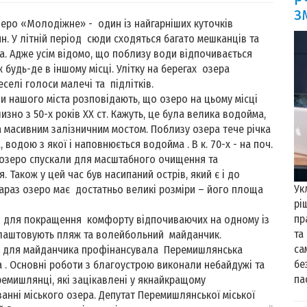
з
ро «Молодіжне» - один із найгарніших куточків
. У літній період сюди сходяться багато мешканців та
та. Адже усім відомо, що поблизу води відпочивається
ж будь-де в іншому місці. Улітку на берегах озера
селі голоси малечі та підлітків.
нашого міста розповідають, що озеро на цьому місці
изно з 50-х років ХХ ст. Кажуть, це була велика водойма,
 масивним залізничним мостом. Поблизу озера тече річка
 водою з якої і наповнюється водойма . В к. 70-х - на поч.
 озеро спускали для масштабного очищення та
. Також у цей час був насипаний острів, який є і до
Ук
Зараз озеро має достатньо великі розміри – його площа
рі
пр
для покращення комфорту відпочиваючих на одному із
та
блаштовують пляж та волейбольний майданчик.
са
у для майданчика профінансувала Перемишлянська
бе
а . Основні роботи з благоустрою виконали небайдужі та
пас
ремишлянці, які зацікавлені у якнайкращому
анні міського озера. Депутат Перемишлянської міської