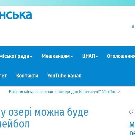
e
міської ради
Мешканцям
ЦНАП
Оголошенн
тет
Контакти
YouTube канал
Вітання міського голови з нагоди дня Конституції України >
 озері можна буде
07
лейбол
М
р