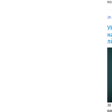
по
28
У
н
л
30
ви