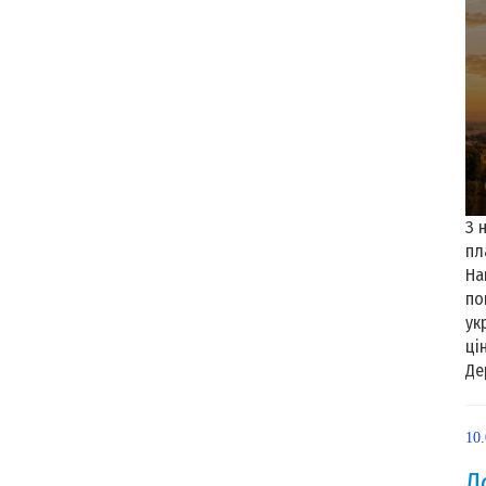
З 
пл
На
по
ук
ці
Де
10
Д