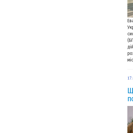
Ев
Ук
си
(Б
ді
ро
мі
17
Щ
п