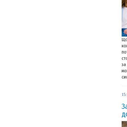
Що
ко
по
ст
за
мо
сис
15
З
д