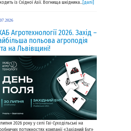
ходить із Східної Азії. Вогнища шкідника...
[далі]
.07.2026
КАБ Агротехнології 2026. Захід –
айбільша польова агроподія
іта на Львівщині!
 липня 2026 року у селі Гаї-Суходільські на
робничих потужностях компанії «Західний Буг»