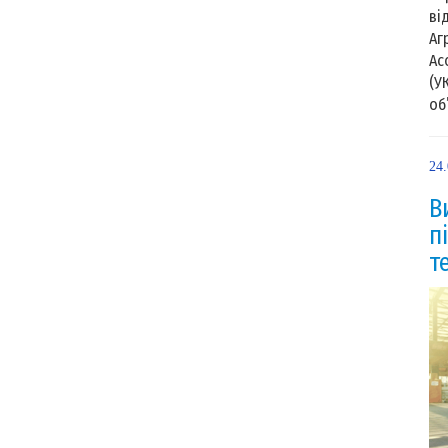
ві
Аг
Ас
(У
об’
24
В
п
т