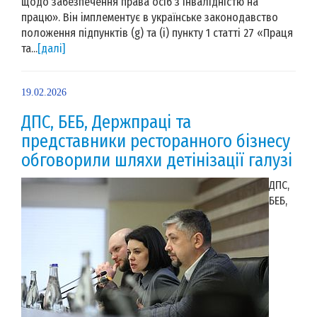
щодо забезпечення права осіб з інвалідністю на
працю». Він імплементує в українське законодавство
положення підпунктів (g) та (i) пункту 1 статті 27 «Праця
та...
[далі]
19.02.2026
ДПС, БЕБ, Держпраці та
представники ресторанного бізнесу
обговорили шляхи детінізації галузі
ДПС,
БЕБ,