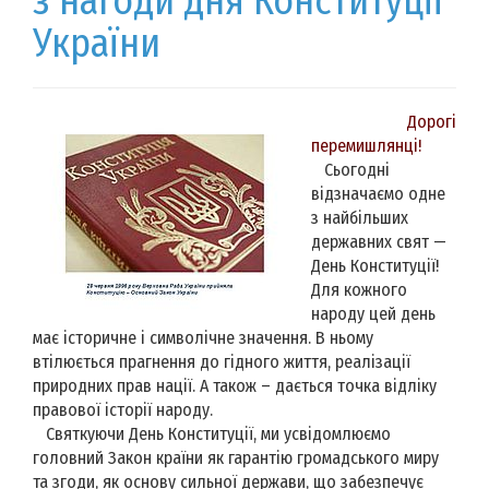
з нагоди дня Конституції
України
Дорогі
перемишлянці!
Сьогодні
відзначаємо одне
з найбільших
державних свят —
День Конституції!
Для кожного
народу цей день
має історичне і символічне значення. В ньому
втілюється прагнення до гідного життя, реалізації
природних прав нації. А також – дається точка відліку
правової історії народу.
Святкуючи День Конституції, ми усвідомлюємо
головний Закон країни як гарантію громадського миру
та згоди, як основу сильної держави, що забезпечує