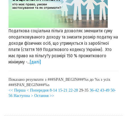
Податкова соціальна пільга дозволяє зменшити суму
оподатковуваного доходу та знизити розмір податку на
доходи фізичних осіб, що утримується із заробітної
плати (стаття 169 Податкового кодексу України). Хто
має право на пільгу?у розмірі 150 % прожиткового
мінімуму -...
[далі]
Показано результати з ###SPAN_BEGIN###%s до %s з усіх
###SPAN_BEGIN###%s
<< Перша
< Попередня
8-14
15-21
22-28
29-35
36-42
43-49
50-
56
Наступна >
Остання >>