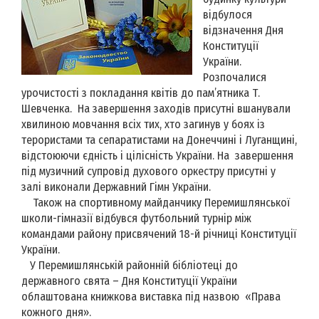
відбулося
відзначення Дня
Конституції
України.
Розпочалися
урочистості з покладання квітів до пам’ятника Т.
Шевченка. На завершення заходів присутні вшанували
хвилиною мовчання всіх тих, хто загинув у боях із
терористами та сепаратистами на Донеччині і Луганщині,
відстоюючи єдність і цілісність України. На завершення
під музичний супровід духового оркестру присутні у
залі виконали Державний Гімн України.
Також на спортивному майданчику Перемишлянської
школи-гімназії відбувся футбольний турнір між
командами району присвячений 18-й річниці Конституції
України.
У Перемишлянській районній бібліотеці до
державного свята – Дня Конституції України
облаштована книжкова виставка під назвою «Права
кожного дня».