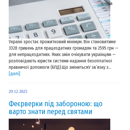
в
Україні зростає прожитковий мінімум. Він становитиме
3328 гривень для працездатних громадян та 2595 грн —
для непрацездатних. Яких змін очікувати українцям —
розповідають юристи системи надання безоплатної
правничої допомоги (БПД).Що змінитьсяУ зв’язку з...
[далі]
29.12.2025
Феєрверки під забороною: що
варто знати перед святами