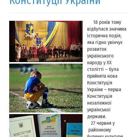
Конституції України
18 років тому
відбулася значима
історична подія,
яка гідно увінчує
розвиток
українського
народу у ХХ
столітті – була
прийнята нова
Конституція
України – перша
Конституція
незалежної
української
держави.
27 червня у
районному
будинку культури