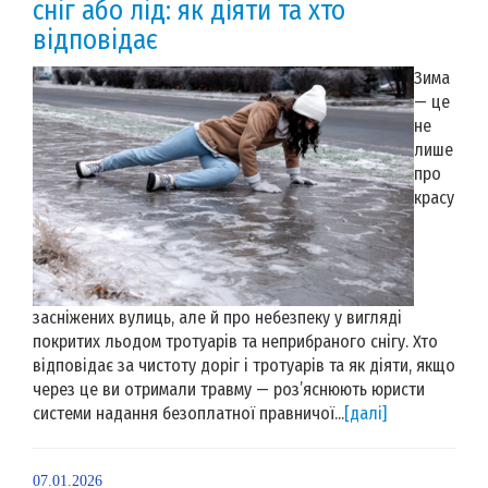
сніг або лід: як діяти та хто
відповідає
Зима
— це
не
лише
про
красу
засніжених вулиць, але й про небезпеку у вигляді
покритих льодом тротуарів та неприбраного снігу. Хто
відповідає за чистоту доріг і тротуарів та як діяти, якщо
через це ви отримали травму — роз’яснюють юристи
системи надання безоплатної правничої...
[далі]
07.01.2026