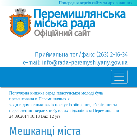
Попередня версія сайту та архів данних
Приймальна тел/факс (263) 2-16-34
e-mail: info@rada-peremyshlyany.gov.ua
Популярна книжка серед пластунської молоді була
презентована в Перемишлянах >
< До відома споживачів послуг із збирання, зберігання та
перевезення твердих побутових відходів в м.Перемишляни
24.09.2014 10:18 Вік: 12 yrs
Мешканці міста