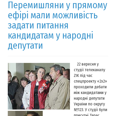
Перемишляни у прямому
ефірі мали можливість
задати питання
кандидатам у народні
депутати
22 вересня у
студії телеканалу
ZIK під час
спецпроекту «2х2»
проходили дебати
між кандидатами у
народні депутати
України по округу
№123. У студії були
присутні Тарас