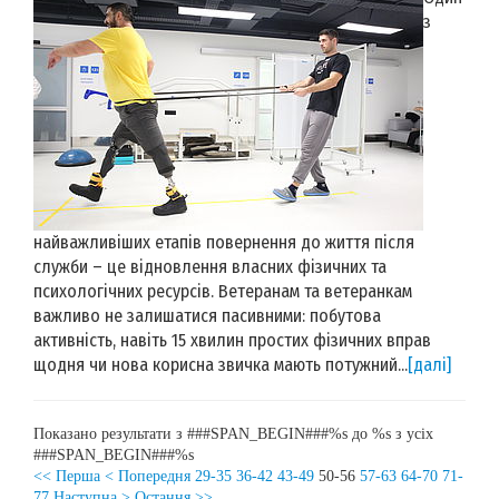
з
найважливіших етапів повернення до життя після
служби ­– це відновлення власних фізичних та
психологічних ресурсів. Ветеранам та ветеранкам
важливо не залишатися пасивними: побутова
активність, навіть 15 хвилин простих фізичних вправ
щодня чи нова корисна звичка мають потужний...
[далі]
Показано результати з ###SPAN_BEGIN###%s до %s з усіх
###SPAN_BEGIN###%s
<< Перша
< Попередня
29-35
36-42
43-49
50-56
57-63
64-70
71-
77
Наступна >
Остання >>