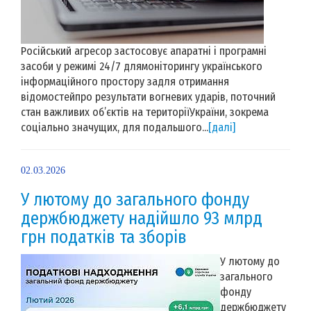
Російський агресор застосовує апаратні і програмні
засоби у режимі 24/7 длямоніторингу українського
інформаційного простору задля отримання
відомостейпро результати вогневих ударів, поточний
стан важливих об’єктів на територіїУкраїни, зокрема
соціально значущих, для подальшого...
[далі]
02.03.2026
У лютому до загального фонду
держбюджету надійшло 93 млрд
грн податків та зборів
У лютому до
загального
фонду
держбюджету