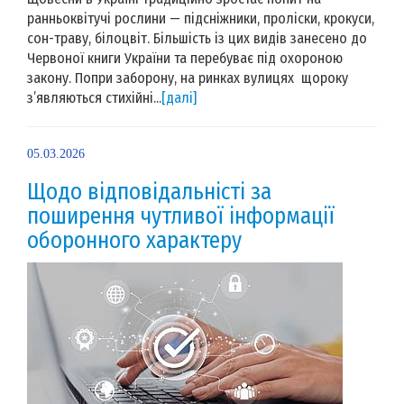
ранньоквітучі рослини — підсніжники, проліски, крокуси,
сон-траву, білоцвіт. Більшість із цих видів занесено до
Червоної книги України та перебуває під охороною
закону. Попри заборону, на ринках вулицях щороку
з’являються стихійні...
[далі]
05.03.2026
Щодо відповідальністі за
поширення чутливої інформації
оборонного характеру