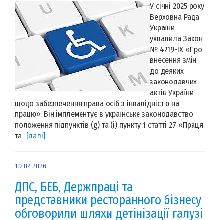
У січні 2025 року
Верховна Рада
України
ухвалила Закон
№ 4219-IX «Про
внесення змін
до деяких
законодавчих
актів України
щодо забезпечення права осіб з інвалідністю на
працю». Він імплементує в українське законодавство
положення підпунктів (g) та (i) пункту 1 статті 27 «Праця
та...
[далі]
19.02.2026
ДПС, БЕБ, Держпраці та
представники ресторанного бізнесу
обговорили шляхи детінізації галузі