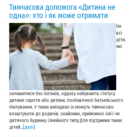
Тимчасова допомога «Дитина не
одна»: хто і як може отримати
Не
всі
діти,
які
залишилися без батьків, одразу набувають статусу
дитини-сироти або дитини, позбавленої батьківського
піклування. У таких випадках їх можуть тимчасово
влаштувати до родичів, знайомих, прийомної сім’ї чи
дитячого будинку сімейного типу.Для підтримки таких
дітей...
[далі]