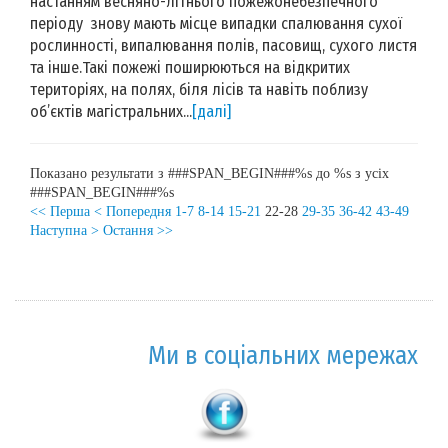
настанням весняно-літнього пожежонебезпечного
періоду знову мають місце випадки спалювання сухої
рослинності, випалювання полів, пасовищ, сухого листя
та інше.Такі пожежі поширюються на відкритих
територіях, на полях, біля лісів та навіть поблизу
об’єктів магістральних...
[далі]
Показано результати з ###SPAN_BEGIN###%s до %s з усіх
###SPAN_BEGIN###%s
<< Перша
< Попередня
1-7
8-14
15-21
22-28
29-35
36-42
43-49
Наступна >
Остання >>
Ми в соціальних мережах