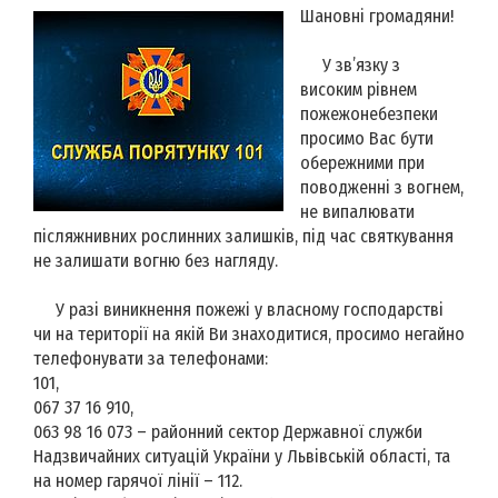
Шановні громадяни!
У зв’язку з
високим рівнем
пожежонебезпеки
просимо Вас бути
обережними при
поводженні з вогнем,
не випалювати
післяжнивних рослинних залишків, під час святкування
не залишати вогню без нагляду.
У разі виникнення пожежі у власному господарстві
чи на території на якій Ви знаходитися, просимо негайно
телефонувати за телефонами:
101,
067 37 16 910,
063 98 16 073 –
районний сектор Державної служби
Надзвичайних ситуацій України у Львівській області, та
на номер
гарячої лінії – 112
.