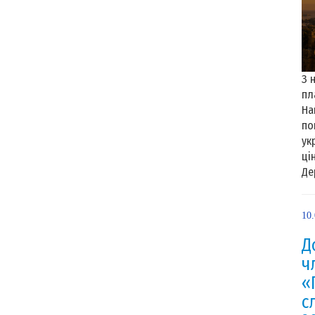
З 
пл
На
по
ук
ці
Де
10
Д
ч
«
с