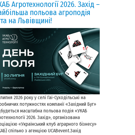
КАБ Агротехнології 2026. Захід –
айбільша польова агроподія
іта на Львівщині!
 липня 2026 року у селі Гаї-Суходільські на
робничих потужностях компанії «Західний Буг»
дбудеться масштабна польова подія «УКАБ
ротехнології 2026. Захід», організована
оціацією «Український клуб аграрного бізнесу»
КАБ) спільно з агенцією UCABevent.Захід