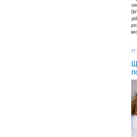
си
(Б
ді
ро
мі
17
Щ
п