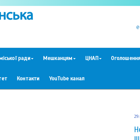
e
міської ради
Мешканцям
ЦНАП
Оголошенн
тет
Контакти
YouTube канал
29
Н
ш