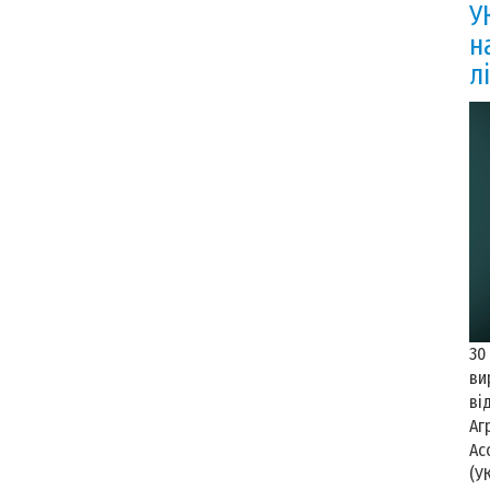
У
н
л
30
ви
ві
Аг
Ас
(У