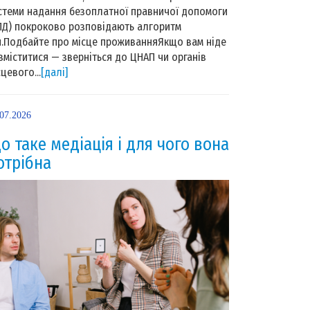
стеми надання безоплатної правничої допомоги
ПД) покроково розповідають алгоритм
й.Подбайте про місце проживанняЯкщо вам ніде
зміститися — зверніться до ЦНАП чи органів
сцевого...
[далі]
.07.2026
о таке медіація і для чого вона
отрібна