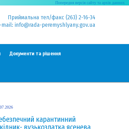
Попередня версія сайту та архів данних
Приймальна тел/факс (263) 2-16-34
-mail: info@rada-peremyshlyany.gov.ua
я
Документи та рішення
.07.2026
ебезпечний карантинний
кідник- вузькозлатка ясенева