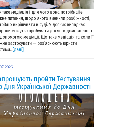
 таке медіація і для чого вона потрібнаНе
жне питання, щодо якого виникли розбіжності,
трібно вирішувати в суді. У деяких випадках
орони можуть спробувати досягти домовленості
 допомогою медіації. Що таке медіація та коли її
жна застосувати — роз’яснюють юристи
теми...
[далі]
.07.2026
апрошують пройти Тестування
о Дня Української Державності