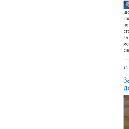
Що
ко
по
ст
за
мо
сис
15
З
д