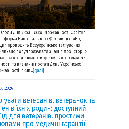
нагоди Дня Української Державності Освітня
атформа Національного Фестивалю «Код
ції» проводить Всеукраїнське тестування,
кликане популяризувати знання про історію
раїнського державотворення, його символи,
нності та визначні постаті.День Української
ржавності, який...
[далі]
.07.2026
о уваги ветеранів, ветеранок та
ленів їхніх родин: доступний
Гід для ветеранів: простими
ловами про медичні гарантії