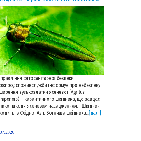
равління фітосанітарної безпеки
ржпродспоживслужби інформує про небезпеку
ширення вузькозлатки ясеневої (Agrilus
anipennis) – карантинного шкідника, що завдає
ликої шкоди ясеневим насадженням. Шкідник
ходить із Східної Азії. Вогнища шкідника...
[далі]
.07.2026