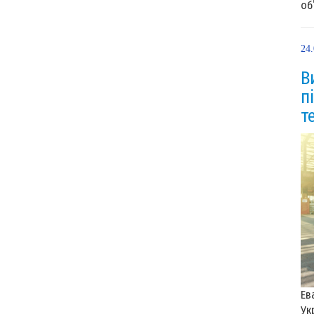
об’
24
В
п
т
Ев
Ук