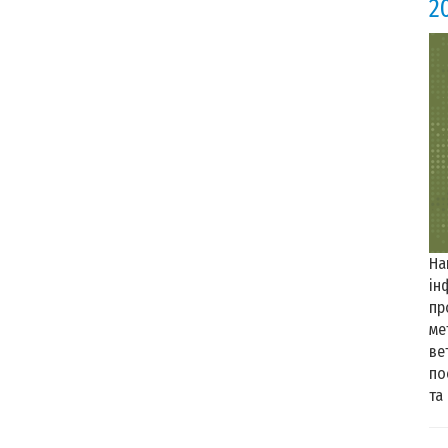
2
На
ін
пр
ме
ве
по
та