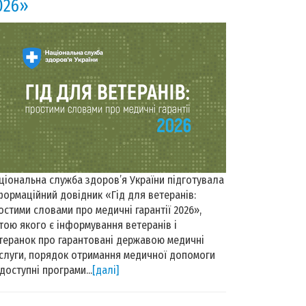
026»
ціональна служба здоров’я України підготувала
формаційний довідник «Гід для ветеранів:
остими словами про медичні гарантії 2026»,
тою якого є інформування ветеранів і
теранок про гарантовані державою медичні
слуги, порядок отримання медичної допомоги
 доступні програми...
[далі]