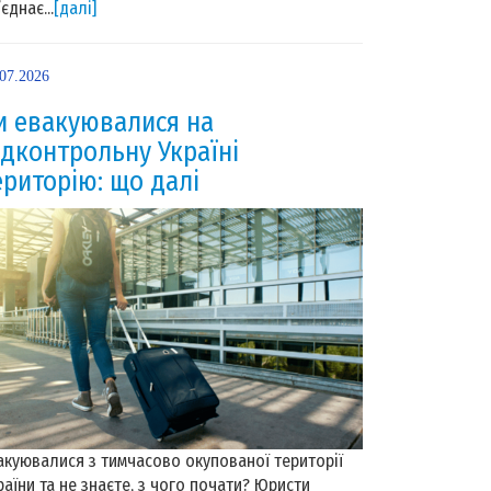
єднає...
[далі]
.07.2026
и евакуювалися на
ідконтрольну Україні
ериторію: що далі
акуювалися з тимчасово окупованої території
раїни та не знаєте, з чого почати? Юристи