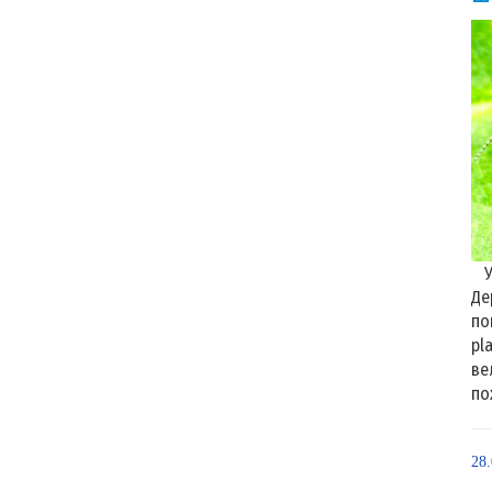
Уп
Де
по
pl
ве
по
28