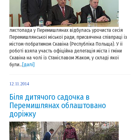
листопада у Перемишлянах відбулась урочиста сесія
Перемишлянської міської ради, присвячена співпраці із
містом-побратимом Скавіна (Республіка Польща). У її
роботі взяла участь офіційна делегація міста і гміни
Скавіна на чолі із Станіславом Жаком, у складі якої
були...
[далі]
12.11.2014
Біля дитячого садочка в
Перемишлянах облаштовано
доріжку