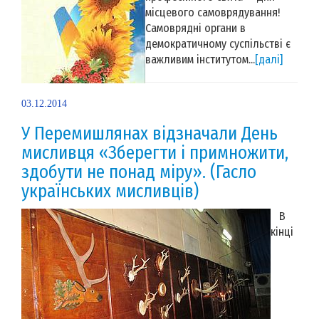
місцевого самоврядування!
Самоврядні органи в
демократичному суспільстві є
важливим інститутом...
[далі]
03.12.2014
У Перемишлянах відзначали День
мисливця «Зберегти і примножити,
здобути не понад міру». (Гасло
українських мисливців)
В
кінці