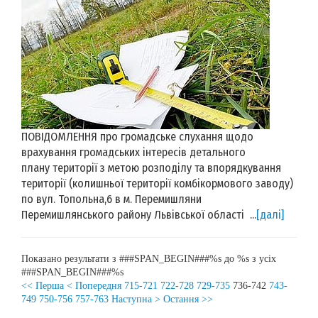
ПОВІДОМЛЕННЯ про громадське слухання щодо
врахування громадських інтересів детального
плану території з метою розподілу та впорядкування
території (колишньої території комбікормового заводу)
по вул. Топольна,6 в м. Перемишляни
Перемишлянського району Львівської області ...
[далі]
Показано результати з ###SPAN_BEGIN###%s до %s з усіх
###SPAN_BEGIN###%s
<< Перша
< Попередня
715-721
722-728
729-735
736-742
743-
749
750-756
757-763
Наступна >
Остання >>