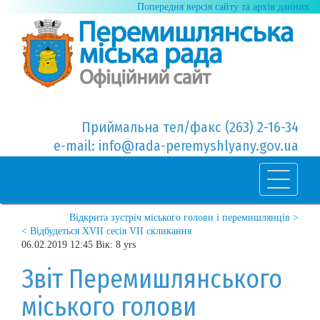
Попередня версія сайту та архів данних
Приймальна тел/факс (263) 2-16-34
e-mail: info@rada-peremyshlyany.gov.ua
Відкрита зустріч міського голови і перемишлянців >
< Відбудеться XVII сесія VII скликання
06.02.2019 12:45 Вік: 8 yrs
Звіт Перемишлянського
міського голови