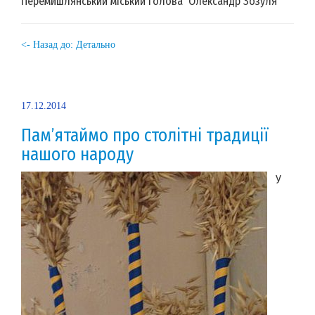
Перемишлянський міський голова Олександр Зозуля
<- Назад до: Детально
17.12.2014
Пам’ятаймо про столітні традиції
нашого народу
У