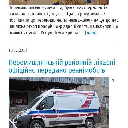
Перемишлянському музеї відбувся майстер-клас із
в’язання різдвяного дідуха. Цього року зима не
поспішала до Перемишлян. Та незважаючи на це до нас
наближаються новорічно-різдвяні свята. Найважливіше
поміж них усіх – Різдво Ісуса Христа. ...
[далі]
10.12.2014
Перемишлянській районній лікарні
офіційно передано реанімобіль
У