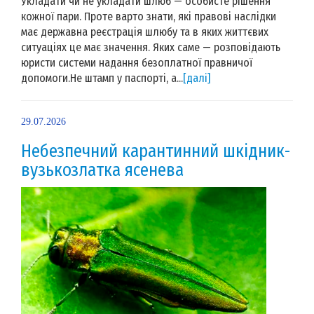
Укладати чи не укладати шлюб — особисте рішення
кожної пари. Проте варто знати, які правові наслідки
має державна реєстрація шлюбу та в яких життєвих
ситуаціях це має значення. Яких саме — розповідають
юристи системи надання безоплатної правничої
допомоги.Не штамп у паспорті, а...
[далі]
29.07.2026
Небезпечний карантинний шкідник-
вузькозлатка ясенева