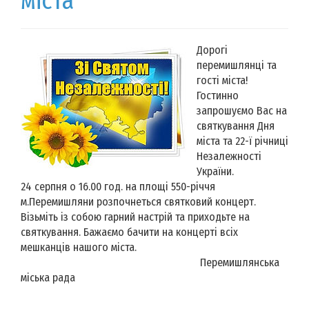
міста
Дорогі
перемишлянці та
гості міста!
Гостинно
запрошуємо Вас на
святкування Дня
міста та 22-ї річниці
Незалежності
України.
24 серпня о 16.00 год. на площі 550-річчя
м.Перемишляни розпочнеться святковий концерт.
Візьміть із собою гарний настрій та приходьте на
святкування. Бажаємо бачити на концерті всіх
мешканців нашого міста.
Перемишлянська
міська рада