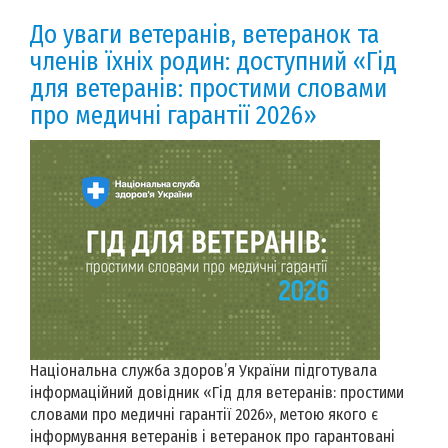
До уваги ветеранів, ветеранок та
членів їхніх родин: доступний «Гід
для ветеранів: простими словами
про медичні гарантії 2026»
Національна служба здоров’я України підготувала
інформаційний довідник «Гід для ветеранів: простими
словами про медичні гарантії 2026», метою якого є
інформування ветеранів і ветеранок про гарантовані