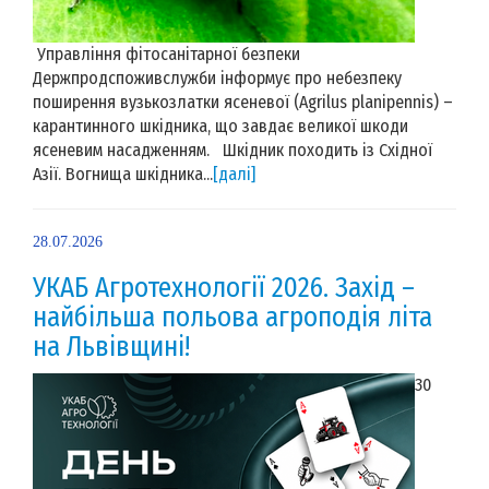
Управління фітосанітарної безпеки
Держпродспоживслужби інформує про небезпеку
поширення вузькозлатки ясеневої (Agrilus planipennis) –
карантинного шкідника, що завдає великої шкоди
ясеневим насадженням. Шкідник походить із Східної
Азії. Вогнища шкідника...
[далі]
28.07.2026
УКАБ Агротехнології 2026. Захід –
найбільша польова агроподія літа
на Львівщині!
30