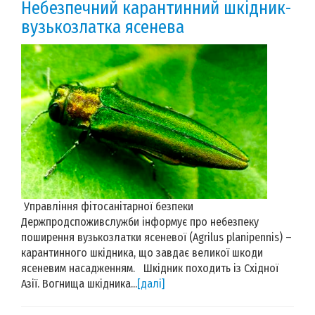
Небезпечний карантинний шкідник-
вузькозлатка ясенева
Управління фітосанітарної безпеки
Держпродспоживслужби інформує про небезпеку
поширення вузькозлатки ясеневої (Agrilus planipennis) –
карантинного шкідника, що завдає великої шкоди
ясеневим насадженням. Шкідник походить із Східної
Азії. Вогнища шкідника...
[далі]