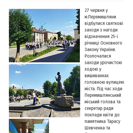
27 червня у
м.Перемишляни
відбулися святкові
заходи з нагоди
відзначення 25-ї
річниці Основного
Закону України.
Розпочалися
заходи урочистою
ходою у
вишиванках
головною вулицею
міста. Під час ходи
Перемишлянський
міський голова та
секретар ради
поклади квіти до
памятника Тарасу
Шевченка та