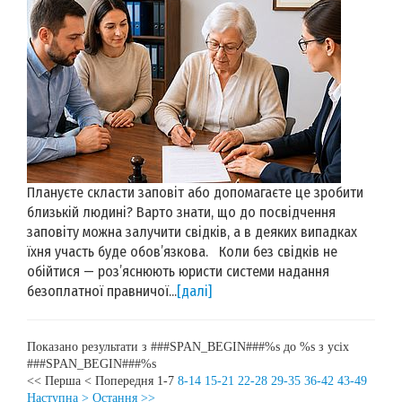
Плануєте скласти заповіт або допомагаєте це зробити
близькій людині? Варто знати, що до посвідчення
заповіту можна залучити свідків, а в деяких випадках
їхня участь буде обов’язкова. Коли без свідків не
обійтися — роз’яснюють юристи системи надання
безоплатної правничої...
[далі]
Показано результати з ###SPAN_BEGIN###%s до %s з усіх
###SPAN_BEGIN###%s
<< Перша
< Попередня
1-7
8-14
15-21
22-28
29-35
36-42
43-49
Наступна >
Остання >>