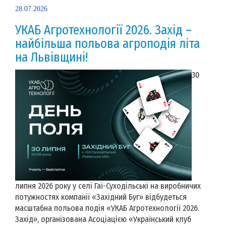
28.07.2026
УКАБ Агротехнології 2026. Захід –
найбільша польова агроподія літа
на Львівщині!
30
липня 2026 року у селі Гаї-Суходільські на виробничих
потужностях компанії «Західний Буг» відбудеться
масштабна польова подія «УКАБ Агротехнології 2026.
Захід», організована Асоціацією «Український клуб