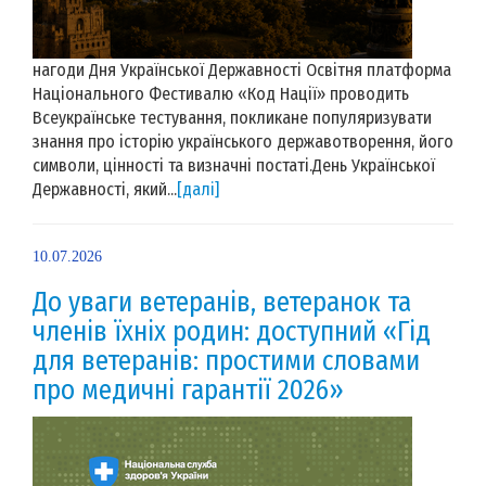
нагоди Дня Української Державності Освітня платформа
Національного Фестивалю «Код Нації» проводить
Всеукраїнське тестування, покликане популяризувати
знання про історію українського державотворення, його
символи, цінності та визначні постаті.День Української
Державності, який...
[далі]
10.07.2026
До уваги ветеранів, ветеранок та
членів їхніх родин: доступний «Гід
для ветеранів: простими словами
про медичні гарантії 2026»