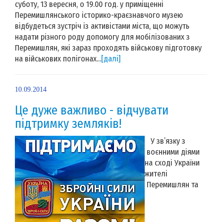
суботу, 13 вересня, о 19.00 год. у приміщенні
Перемишлянського історико-краєзнавчого музею
відбудеться зустріч із активістами міста, що можуть
надати різного роду допомогу для мобілізованих з
Перемишлян, які зараз проходять військову підготовку
на військових полігонах...
[далі]
10.09.2014
Це дуже важливо - відчувати
підтримку земляків!
У зв’язку з
воєнними діями
на сході України
жителі
Перемишлян та