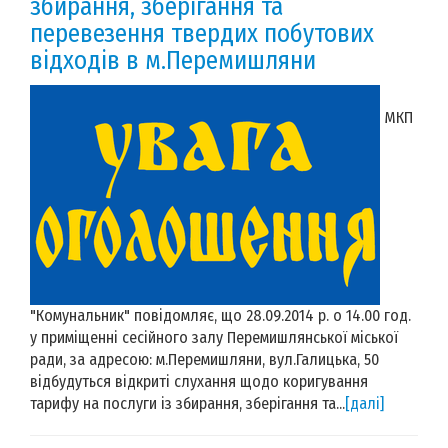
збирання, зберігання та
перевезення твердих побутових
відходів в м.Перемишляни
МКП
"Комунальник" повідомляє, що 28.09.2014 р. о 14.00 год.
у приміщенні сесійного залу Перемишлянської міської
ради, за адресою: м.Перемишляни, вул.Галицька, 50
відбудуться відкриті слухання щодо коригування
тарифу на послуги із збирання, зберігання та...
[далі]