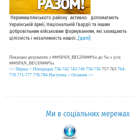
Перемишлянського району активно допомагають
Українській Армії, Національній Гвардії та іншим
добровільним військовим формуванням, які захищають
цілісність і незалежність нашої...
[далі]
Показано результати з ###SPAN_BEGIN###%s до %s з усіх
###SPAN_BEGIN###%s
<< Перша
< Попередня
736-742
743-749
750-756
757-763
764-
770
771-777
778-784
Наступна >
Остання >>
Ми в соціальних мережах