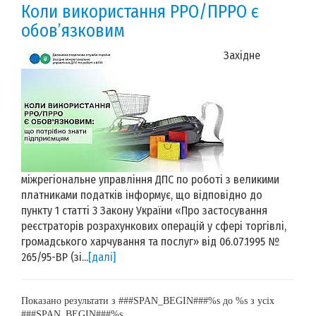
Коли використання РРО/ПРРО є
обов’язковим
Західне
міжрегіональне управління ДПС по роботі з великими
платниками податків інформує, що відповідно до
пункту 1 статті 3 Закону України «Про застосування
реєстраторів розрахункових операцій у сфері торгівлі,
громадського харчування та послуг» від 06.07.1995 №
265/95-ВР (зі...
[далі]
Показано результати з ###SPAN_BEGIN###%s до %s з усіх
###SPAN_BEGIN###%s