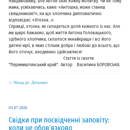
Навдивовижу, але Антон знає кожну молитву. Чи не тому
мама, усміхаючись, каже: «Антошка, може станеш
священиком?», на що хлопчина дипломатично
відповідає: «Хтозна…».
Справді, хтозна, як складеться доля кожного із нас. Але
ми щиро бажаємо, щоб життя Антона Головацького,
здібного хлопчика, склалося якнайкраще і всі його
дитячі мрії, в яких стільки добра і любові до всього, що
його оточує, неодмінно здійснилися!
Стаття із газети
"Перемишлянський край". Автор Василина БОРОВСЬКА.
<- Назад до: Детально
03.07.2026
Свідки при посвідченні заповіту:
коли це обов’язково