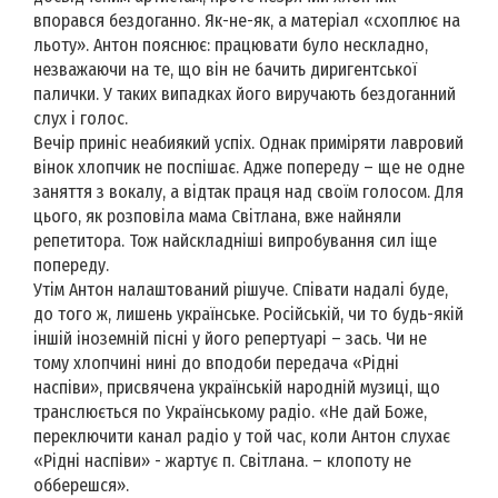
впорався бездоганно. Як-не-як, а матеріал «схоплює на
льоту». Антон пояснює: працювати було нескладно,
незважаючи на те, що він не бачить диригентської
палички. У таких випадках його виручають бездоганний
слух і голос.
Вечір приніс неабиякий успіх. Однак приміряти лавровий
вінок хлопчик не поспішає. Адже попереду – ще не одне
заняття з вокалу, а відтак праця над своїм голосом. Для
цього, як розповіла мама Світлана, вже найняли
репетитора. Тож найскладніші випробування сил іще
попереду.
Утім Антон налаштований рішуче. Співати надалі буде,
до того ж, лишень українське. Російській, чи то будь-якій
іншій іноземній пісні у його репертуарі – зась. Чи не
тому хлопчині нині до вподоби передача «Рідні
наспіви», присвячена українській народній музиці, що
транслюється по Українському радіо. «Не дай Боже,
переключити канал радіо у той час, коли Антон слухає
«Рідні наспіви» - жартує п. Світлана. – клопоту не
обберешся».