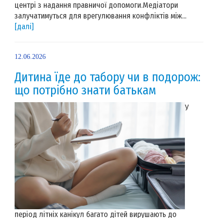
центрі з надання правничої допомоги.Медіатори
залучатимуться для врегулювання конфліктів між...
[далі]
12.06.2026
Дитина їде до табору чи в подорож:
що потрібно знати батькам
У
період літніх канікул багато дітей вирушають до