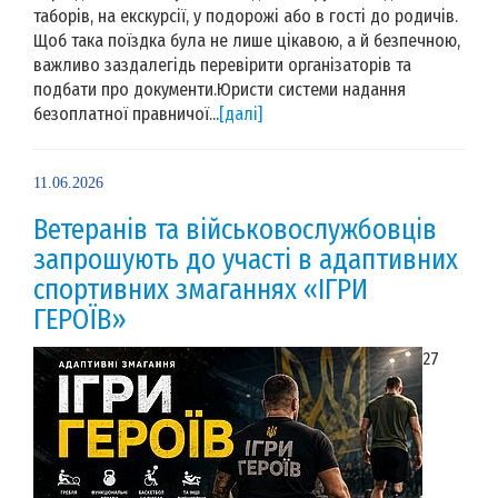
таборів, на екскурсії, у подорожі або в гості до родичів.
Щоб така поїздка була не лише цікавою, а й безпечною,
важливо заздалегідь перевірити організаторів та
подбати про документи.Юристи системи надання
безоплатної правничої...
[далі]
11.06.2026
Ветеранів та військовослужбовців
запрошують до участі в адаптивних
спортивних змаганнях «ІГРИ
ГЕРОЇВ»
27