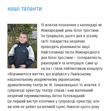
наші таланти
15 жовтня позначене у календарі як
Міжнародний день білої тростини.
За традицією, цього дня в усьому
світі товариства незрячих
проводять різноманітні акції.
Найголовніші гасла Міжнародного
дня білої тростини – толерантність,
рівноправ’я та інтеграція. Саме ці
гасла і стали лейтмотивом концерту
«Відчинилося життя», що відбувся у Львівському
національному академічному українському
драматичному театрі ім. М. Заньковецької 14 жовтня. У
супроводі оркестру театру співав і наш маленький
незрячий перемишлянець Антон Головацький.
Це перший виступ хлопчика у супроводі оркестру, але
аж ніяк не дебют на великій сцені. Навесні цього року