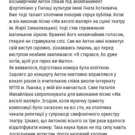
восьмирічний Антон співав під акомпанемент
фортепіано у Палаці культури імені Гната Хоткевича.
Вже тоді талант хлопчини покорив серця публіки. Коли
ж він виконав пісню «Ми веселі малярі» на сцені театру
ім. Марії Заньковецької, тоді став справжньою
маленькою зіркою. Вражені його незвичайним голосом,
глядачі не стримували сліз. Сам же Антон нині коментує
свій виступ скромно, зізнавшись лишень, що перед
виступом неабияк хвилювався: «Я старався, бо дуже
хотів, щоб усе гарно ви-йшло».
Як виявилося, підготовка номера була копіткою.
Задовго до концерту Антон невтомно вправлявся у
вокалі разом із вчителькою співів школи-інтернату
№110 м. Львова, у якій він навчається. Саме Наталія
Михайлівна запропонувала для виконання пісню «Ми
веселі малярі». Згодом, коли музичну грамоту
композиції було засвоєно на всі сто, на хлопчика
чекали репетиції у супроводі симфонічного оркестру
театру. Цікаво, що Антонові всього за три рази вдалося
відшліфувати номер. Така наука буває не під силу навіть
досвідченим артистам, проте незрячий хлопчик