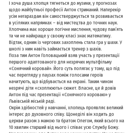
І хоча душа хлопця тягнеться до музики, у прогнозах
щодо майбутньої професії Антон стриманий. Наперекір
усім негараздам він самостверджується та розвивається
в усіляких напрямках – від мистецтва до точних наук.
Хлопчина має хороше логічне мислення, чудову пам’ять
та чи не найкраще у своєму класі знає математику.
Відтак, одним із чергових захоплень стала гра у шахи. У
школі з ним навіть займається тренер з шахів.
Поза тим Антон Головацький взяв участь у презентації
першого адаптованого для незрячих мультфільму
«Сонячний коровай». Його суть полягає у тому, що під
час перегляду у паузах поміж голосами героїв
начитують, що відбувається на екрані. Таким чином
незрячі діти «схоплюють» сюжет. Власне, це й довів
Антон під час презентації «Сонячного короваю» у
Львівській міській раді.
Окрім здібностей у навчанні, хлопець проявляє великий
інтерес до духовного співу. Щонеділі він ходить до
церкви разом з мамою та братом Олегом, який всього на
10 хвилин старший від нього і співає усю Службу Божу.