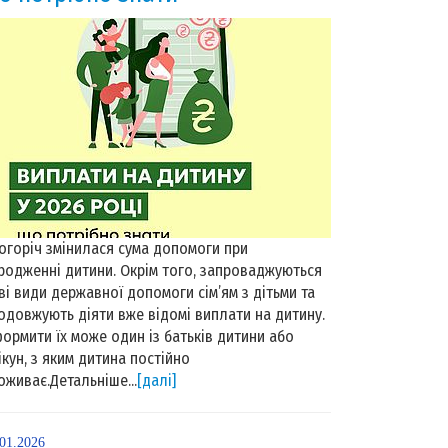
огоріч змінилася сума допомоги при
родженні дитини. Окрім того, запроваджуються
ві види державної допомоги сім’ям з дітьми та
одовжують діяти вже відомі виплати на дитину.
ормити їх може один із батьків дитини або
ікун, з яким дитина постійно
оживає.Детальніше...
[далі]
.01.2026