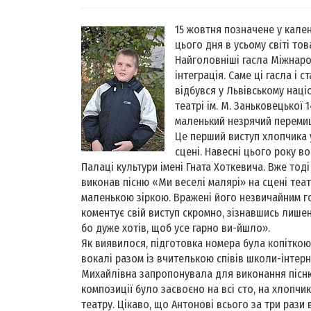
15 жовтня позначене у кален
цього дня в усьому світі тов
Найголовніші гасла Міжнарод
інтеграція. Саме ці гасла і
відбувся у Львівському нац
театрі ім. М. Заньковецької 
маленький незрячий переми
Це перший виступ хлопчика у
сцені. Навесні цього року в
Палаці культури імені Гната Хоткевича. Вже тод
виконав пісню «Ми веселі малярі» на сцені теат
маленькою зіркою. Вражені його незвичайним го
коментує свій виступ скромно, зізнавшись лише
бо дуже хотів, щоб усе гарно ви-йшло».
Як виявилося, підготовка номера була копітко
вокалі разом із вчителькою співів школи-інтерна
Михайлівна запропонувала для виконання пісню
композиції було засвоєно на всі сто, на хлопчи
театру. Цікаво, що Антонові всього за три рази