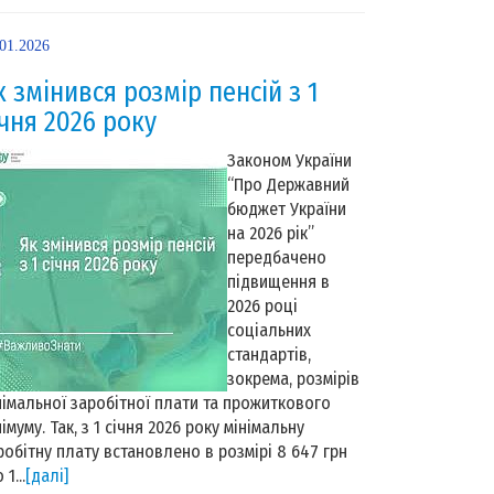
.01.2026
к змінився розмір пенсій з 1
ічня 2026 року
Законом України
“Про Державний
бюджет України
на 2026 рік”
передбачено
підвищення в
2026 році
соціальних
стандартів,
зокрема, розмірів
німальної заробітної плати та прожиткового
німуму. Так, з 1 січня 2026 року мінімальну
робітну плату встановлено в розмірі 8 647 грн
 1...
[далі]