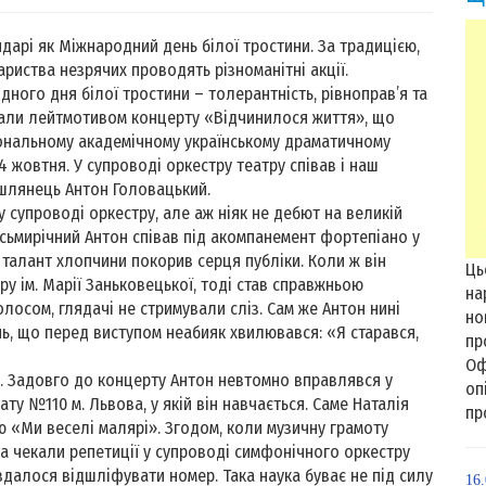
дарі як Міжнародний день білої тростини. За традицією,
ариства незрячих проводять різноманітні акції.
ного дня білої тростини – толерантність, рівноправ’я та
 стали лейтмотивом концерту «Відчинилося життя», що
іональному академічному українському драматичному
14 жовтня. У супроводі оркестру театру співав і наш
шлянець Антон Головацький.
 супроводі оркестру, але аж ніяк не дебют на великій
осьмирічний Антон співав під акомпанемент фортепіано у
і талант хлопчини покорив серця публіки. Коли ж він
Ць
ру ім. Марії Заньковецької, тоді став справжньою
на
лосом, глядачі не стримували сліз. Сам же Антон нині
но
нь, що перед виступом неабияк хвилювався: «Я старався,
пр
Оф
ю. Задовго до концерту Антон невтомно вправлявся у
оп
ту №110 м. Львова, у якій він навчається. Саме Наталія
пр
 «Ми веселі малярі». Згодом, коли музичну грамоту
ка чекали репетиції у супроводі симфонічного оркестру
 вдалося відшліфувати номер. Така наука буває не під силу
16