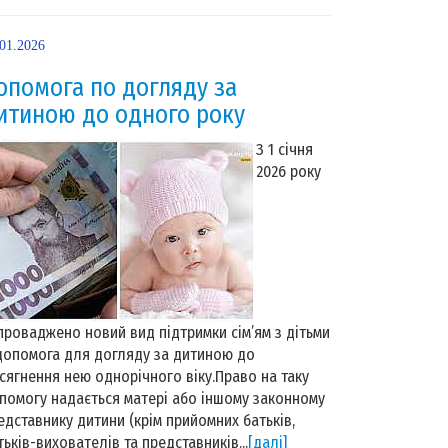
.01.2026
опомога по догляду за
итиною до одного року
З 1 січня
2026 року
проваджено новий вид підтримки сім’ям з дітьми
допомога для догляду за дитиною до
сягнення нею однорічного віку.Право на таку
помогу надається матері або іншому законному
едставнику дитини (крім прийомних батьків,
тьків-вихователів та представників...
[далі]