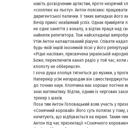
навіть досвідченим артистам, проте незрячий хл
«схоплює на льоту». Антон пояснює: працювати 
диригентської палички. У таких випадках його в
Вечір приніс неабиякий успіх. Однак приміряти
не одне заняття з вокалу, а відтак праця над с
найняли репетитора. Тож найскладніші випробу
Утім Антон налаштований рішуче. Співати надалі 
будь-якій іншій іноземній пісні у його репертуа
«Рідні наспіви», присвячена українській народн
Боже, переключити канал радіо у той час, коли А
клопоту не обберешся».
І хоча душа хлопця тягнеться до музики, у про
Наперекір усім негараздам він самостверджуєтьс
до точних наук. Хлопчина має хороше логічне ми
знає математику. Відтак, одним із чергових захо
тренер з шахів.
Поза тим Антон Головацький взяв участь у пре
«Сонячний коровай». Його суть полягає у тому, 
начитують, що відбувається на екрані. Таким чи
Антон під час презентації «Сонячного короваю» у