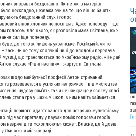
опчик впорався бездоганно. Як-не-як, а матеріал
Ч
було нескладно, незважаючи на те, що він не бачить
иручають бездоганний слух і голос.
о
 лавровий вінок хлопчик не поспішає. Адже попереду – ще
воїм голосом. Для цього, як розповіла мама Світлана, вже
вання сил іще попереду.
буде, до того ж, лишень українське. Російській, чи то
рі – зась. Чи не тому хлопчині нині до вподоби передача
ій музиці, що транслюється по Українському радіо. «Не дай
нтон слухає «Рідні наспіви» - жартує п. Світлана. –
гнозах щодо майбутньої професії Антон стриманий.
я та розвивається в усіляких напрямках – від мистецтва
слення, чудову пам’ять та чи не найкраще у своєму класі
оп
плень стала гра у шахи. У школі з ним навіть займається
га
за
зентації першого адаптованого для незрячих мультфільму
[д
що під час перегляду у паузах поміж голосами героїв
ном незрячі діти «схоплюють» сюжет. Власне, це й довів
 Львівській міській раді.
14