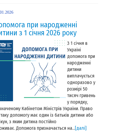
.01.2026
опомога при народженні
итини з 1 січня 2026 року
З 1 січня в
Україні
допомога при
народженні
дитини
виплачується
одноразово у
розмірі 50
тисяч гривень
у порядку,
значеному Кабінетом Міністрів України. Право
 таку допомогу має один із батьків дитини або
ікун, з яким дитина постійно
оживає. Допомога призначається на...
[далі]