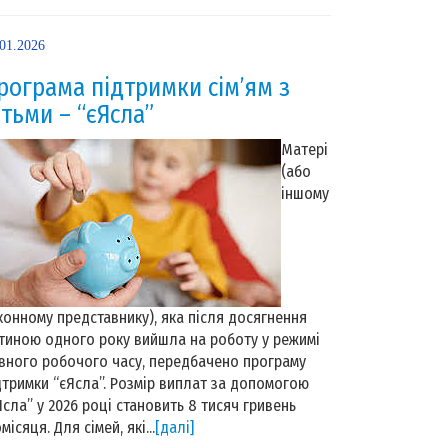
.01.2026
рограма підтримки сім’ям з
ітьми – “єЯсла”
Матері
(або
іншому
конному представнику), яка після досягнення
тиною одного року вийшла на роботу у режимі
вного робочого часу, передбачено програму
дтримки “єЯсла”. Розмір виплат за допомогою
Ясла” у 2026 році становить 8 тисяч гривень
місяця. Для сімей, які...
[далі]