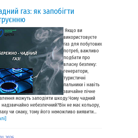
адний газ: як запобігти
труєнню
Якщо ви
використовуєте
газ для побутових
потреб, важливо
подбати про
власну безпеку:
генератори,
туристичні
пальники і навіть
звичайне пічне
алення можуть заподіяти шкоду.Чому чадний
з надзвичайно небезпечний?Він не має кольору,
паху чи смаку, тому його неможливо виявити...
алі]
.01.2026