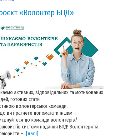
роєкт «Волонтер БПД»
каємо активних, відповідальних та мотивованих
дей, готових стати
стиною волонтерської команди.
що ви прагнете допомагати іншим —
иєднуйтеся до команди волонтерів/
раюристів системи надання БПД! Волонтери та
раюристи –...
[далі]