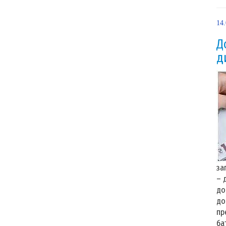
14
Д
д
за
– 
до
до
пр
ба