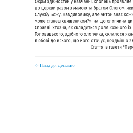
Окрім здібностей у навчанні, хлопець проявляє 
до церкви разом з мамою та братом Олегом, який
Службу Божу. Навдивовижу, але Антон знає кожн
може станеш священиком?», на що хлопчина ди
Справді, хтозна, як складеться доля кожного і
Головацького, здібного хлопчика, склалося якнай
любові до всього, що його оточує, неодмінно з
Стаття із газети "Перемишлянськ
<- Назад до: Детально