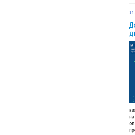
14
Д
д
ви
на
оп
пр