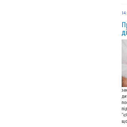
14
П
д
за
ди
по
пі
“є
що