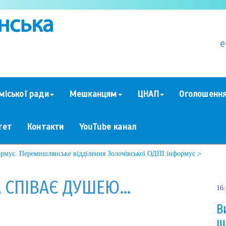
e
міської ради
Мешканцям
ЦНАП
Оголошенн
тет
Контакти
YouTube канал
ормує.
Перемишлянське відділення Золочівської ОДПІ інформує >
А СПІВАЄ ДУШЕЮ…
16
В
щ