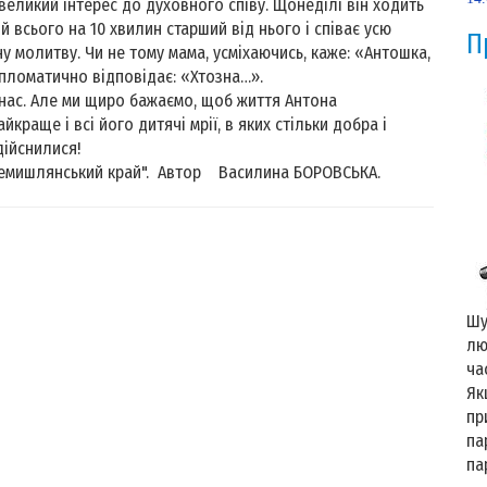
великий інтерес до духовного співу. Щонеділі він ходить
 всього на 10 хвилин старший від нього і співає усю
П
у молитву. Чи не тому мама, усміхаючись, каже: «Антошка,
пломатично відповідає: «Хтозна…».
з нас. Але ми щиро бажаємо, щоб життя Антона
краще і всі його дитячі мрії, в яких стільки добра і
дійснилися!
ий край". Автор Василина БОРОВСЬКА.
Шу
лю
ча
Як
пр
па
па