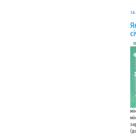
14
Я
с
мі
мі
за
(до