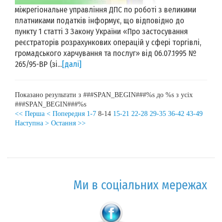
міжрегіональне управління ДПС по роботі з великими
платниками податків інформує, що відповідно до
пункту 1 статті 3 Закону України «Про застосування
реєстраторів розрахункових операцій у сфері торгівлі,
громадського харчування та послуг» від 06.07.1995 №
265/95-ВР (зі...
[далі]
Показано результати з ###SPAN_BEGIN###%s до %s з усіх
###SPAN_BEGIN###%s
<< Перша
< Попередня
1-7
8-14
15-21
22-28
29-35
36-42
43-49
Наступна >
Остання >>
Ми в соціальних мережах