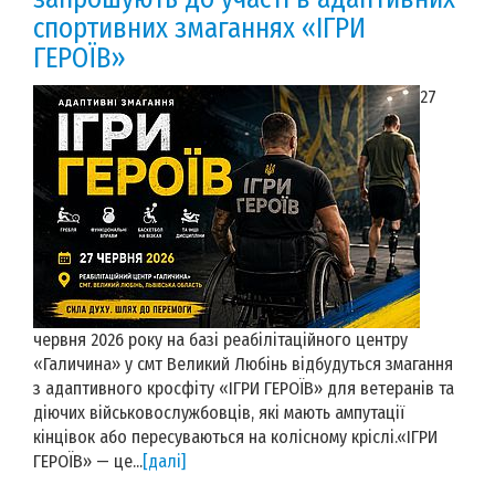
спортивних змаганнях «ІГРИ
ГЕРОЇВ»
27
червня 2026 року на базі реабілітаційного центру
«Галичина» у смт Великий Любінь відбудуться змагання
з адаптивного кросфіту «ІГРИ ГЕРОЇВ» для ветеранів та
діючих військовослужбовців, які мають ампутації
кінцівок або пересуваються на колісному кріслі.«ІГРИ
ГЕРОЇВ» — це...
[далі]