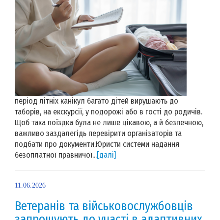
період літніх канікул багато дітей вирушають до
таборів, на екскурсії, у подорожі або в гості до родичів.
Щоб така поїздка була не лише цікавою, а й безпечною,
важливо заздалегідь перевірити організаторів та
подбати про документи.Юристи системи надання
безоплатної правничої...
[далі]
11.06.2026
Ветеранів та військовослужбовців
запрошують до участі в адаптивних