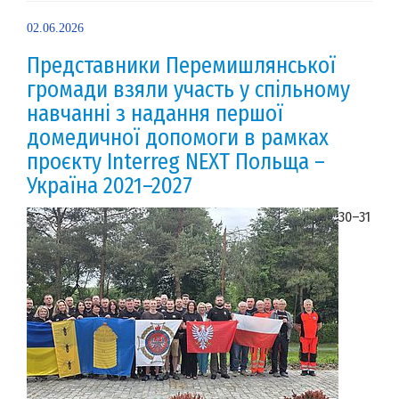
02.06.2026
Представники Перемишлянської
громади взяли участь у спільному
навчанні з надання першої
домедичної допомоги в рамках
проєкту Interreg NEXT Польща –
Україна 2021–2027
30–31