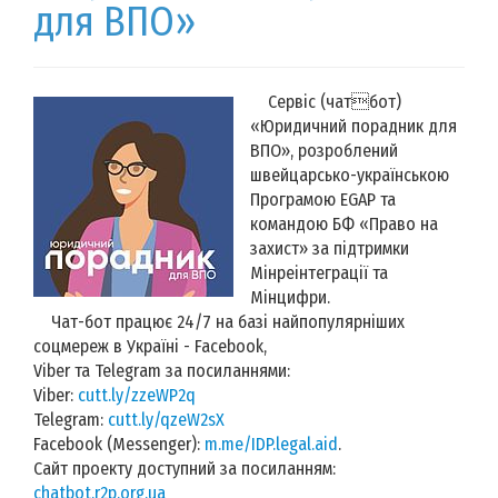
для ВПО»
Сервіс (чатбот)
«Юридичний порадник для
ВПО», розроблений
швейцарсько-українською
Програмою EGAP та
командою БФ «Право на
захист» за підтримки
Мінреінтеграції та
Мінцифри.
Чат-бот працює 24/7 на базі найпопулярніших
соцмереж в Україні - Facebook,
Viber та Telegram за посиланнями:
Viber:
cutt.ly/zzeWP2q
Telegram:
cutt.ly/qzeW2sX
Facebook (Messenger):
m.me/IDP.legal.aid
.
Сайт проекту доступний за посиланням:
chatbot.r2p.org.ua