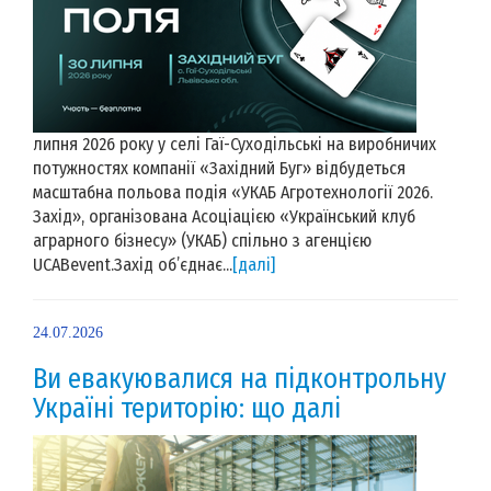
липня 2026 року у селі Гаї-Суходільські на виробничих
потужностях компанії «Західний Буг» відбудеться
масштабна польова подія «УКАБ Агротехнології 2026.
Захід», організована Асоціацією «Український клуб
аграрного бізнесу» (УКАБ) спільно з агенцією
UCABevent.Захід об’єднає...
[далі]
24.07.2026
Ви евакуювалися на підконтрольну
Україні територію: що далі