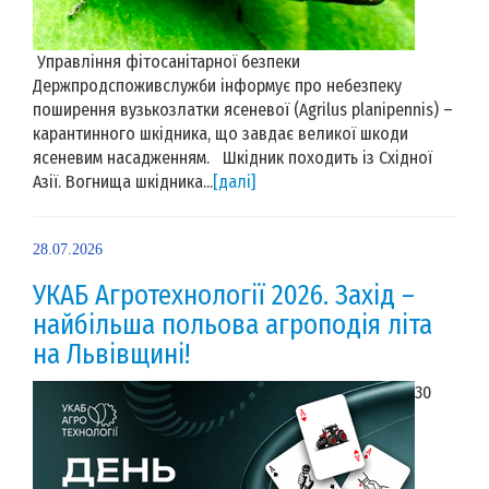
Управління фітосанітарної безпеки
Держпродспоживслужби інформує про небезпеку
поширення вузькозлатки ясеневої (Agrilus planipennis) –
карантинного шкідника, що завдає великої шкоди
ясеневим насадженням. Шкідник походить із Східної
Азії. Вогнища шкідника...
[далі]
28.07.2026
УКАБ Агротехнології 2026. Захід –
найбільша польова агроподія літа
на Львівщині!
30