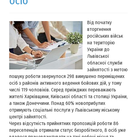
осіб
Від початку
вторгнення
російських військ
на територію
України до
Львівської
обласної служби
зайнятості з метою
пошуку роботи звернулося 298 вимушено переміщених
осіб з районів активного ведення бойових дій, у тому
числі 119 чоловіків. Серед приїжджих переважають
жителі Харківщини, Київської області та столиці України,
а також Донеччини. Понад 60% новоприбулих
отримують соціальні послуги у Львівському міському
центрі зайнятості.
Через відсутність прийнятних пропозицій роботи 86
переселенців отримали статус безробітного, 8 осіб уже
вдалося працевлаштувати на такі робочі місця та