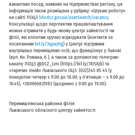
вакантних посад, наявних на підприємствах регіону, ця
інформація також розміщена у рубриці «Шукаю роботу»
на сайті ЛОЦЗ
lviv.dcz.gov.ua/userSearch/vacancy
.
Консультації щодо перспектив працевлаштування
можна отримати у будь-якому центрі зайнятості чи
філії, які клієнтам зручно відвідувати (контакти за
посиланням
bit.ly/3qpaJHg
) у Центрі підтримки
внутрішньо переміщених осіб, що функціонує у Львові
(вул. Кн. Романа, 6 ), а також за допомогою телеграм-
каналу ЛОЦЗ @DCZ_Lviv (https://bit.ly/3tISXjb) та
«гарячих ліній» Львівського ОЦЗ: (032)245 05 45 (у
понеділок-четвер з 9.00 до 18.00, у п‘ятницю – з 9.00 до
16.45), +380966825183 (щоденно з 9.00 до 19.00).
Перемишлянська районна філія
Львівського обласного центру зайнятості