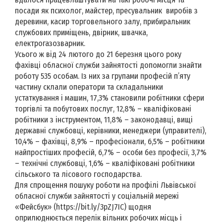
посади як психолог, майстер, пресувальник виробів з
деревини, касир торговельного залу, прибиральник
службових приміщень, двірник, швачка,
електрогазозварник.
Усього ж від 24 лютого до 21 березня цього року
фахівці обласної служби зайнятості допомогли знайти
роботу 535 особам. Із них за групами професій п’яту
частину склали оператори та складальники
устаткування і машин, 17,3% становили робітники сфери
торгівлі та побутових послуг, 12,8% – кваліфіковані
робітники з інструментом, 11,8% – законодавці, вищі
державні службовці, керівники, менеджери (управителі),
10,4% – фахівці, 8,9% – професіонали, 6,5% – робітники
найпростіших професій, 6,7% – особи без професії, 3,7%
– технічні службовці, 1,6% – кваліфіковані робітники
сільського та лісового господарства.
Для спрощення пошуку роботи на профілі Львівської
обласної служби зайнятості у соціальній мережі
«Фейсбук» (https://bit.ly/3pZJ7IC) щодня
оприлюднюється перелік вільних робочих місць і