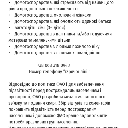
• Домогосподарства, які страждають від найвищого
рівня продовольчої незахищеності
• Домогосподарства, очолювані жінками
• Домогосподарства, які очолюють одинокі батьки
• Багатодітні сім’ї (3+ дітей)
• Домогосподарства з вагітними та/або годуючими
матерями та маленькими дітьми
• Домогосподарства з людьми похилого віку
• Домогосподарства з людьми з інвалідністю
+38 068 318 0943
Номер телефону “гарячої лінії”
Відповідно до політики ФАО і для забезпечення
підзвітності перед постраждалим населенням і
прозорості, ФАО розробила механізм зворотного
зв’язку та подання скарг. Збір відгуків та коментарів
покращить підзвітність перед постраждалим
населенням і допоможе ФАО краще задовольняти
потреби вразливих груп населення.