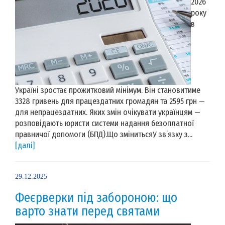
2026
року
в
Україні зростає прожитковий мінімум. Він становитиме
3328 гривень для працездатних громадян та 2595 грн —
для непрацездатних. Яких змін очікувати українцям —
розповідають юристи системи надання безоплатної
правничої допомоги (БПД).Що змінитьсяУ зв’язку з...
[далі]
29.12.2025
Феєрверки під забороною: що
варто знати перед святами