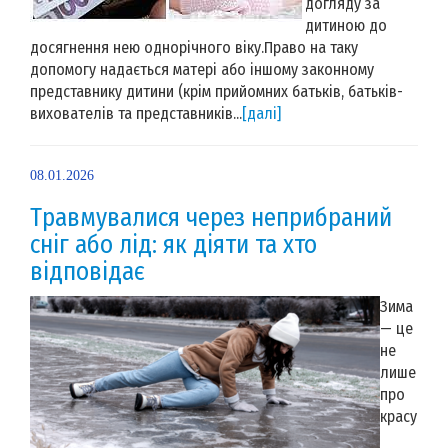
догляду за
дитиною до
досягнення нею однорічного віку.Право на таку
допомогу надається матері або іншому законному
представнику дитини (крім прийомних батьків, батьків-
вихователів та представників...
[далі]
08.01.2026
Травмувалися через неприбраний
сніг або лід: як діяти та хто
відповідає
Зима
— це
не
лише
про
красу