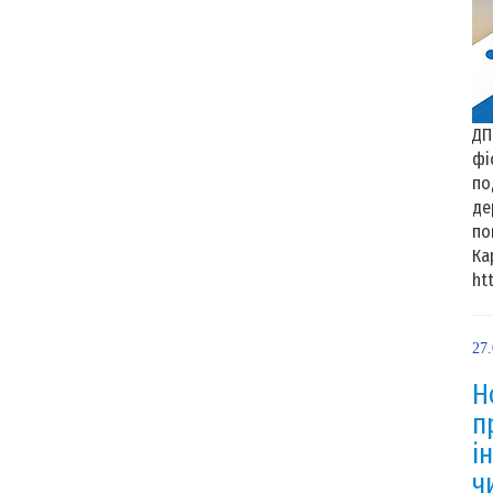
ДП
фі
по
де
по
Ка
htt
27
Н
п
і
ч