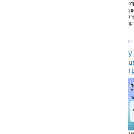
от
уд
те
дл
02
У
д
г
за