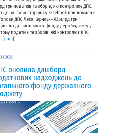
рд грн податків та зборів, які контролює ДПС.
о це на своїй сторінці у Facebook повідомила в.
 Голови ДПС Леся Карнаух.«93 млрд грн –
дійшло до загального фонду держбюджету у
тому податків та зборів, які контролює ДПС.
..
[далі]
.03.2026
ПС оновила дашборд
одаткових надходжень до
агального фонду державного
юджету