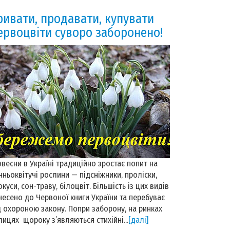
ривати, продавати, купувати
ервоцвіти суворо заборонено!
весни в Україні традиційно зростає попит на
нньоквітучі рослини — підсніжники, проліски,
окуси, сон-траву, білоцвіт. Більшість із цих видів
несено до Червоної книги України та перебуває
д охороною закону. Попри заборону, на ринках
лицях щороку з’являються стихійні...
[далі]