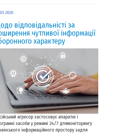
.03.2026
одо відповідальністі за
оширення чутливої інформації
боронного характеру
сійський агресор застосовує апаратні і
ограмні засоби у режимі 24/7 длямоніторингу
раїнського інформаційного простору задля