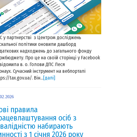
С у партнерстві з Центром досліджень
скальної політики оновили дашборд
даткових надходжень до загального фонду
ржбюджету. Про це на своїй сторінці у Facebook
відомила в. о. Голови ДПС Леся
рнаух. Сучасний інструмент на вебпорталі
ps://tax.gov.ua/. Він...
[далі]
.02.2026
ові правила
рацевлаштування осіб з
нвалідністю набирають
инності з 1 січня 2026 року