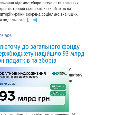
римання відомостейпро результати вогневих
арів, поточний стан важливих об’єктів на
риторіїУкраїни, зокрема соціально значущих,
я подальшого...
[далі]
.03.2026
 лютому до загального фонду
ержбюджету надійшло 93 млрд
рн податків та зборів
У
лютому
до
гального фонду держбюджету надійшло 93