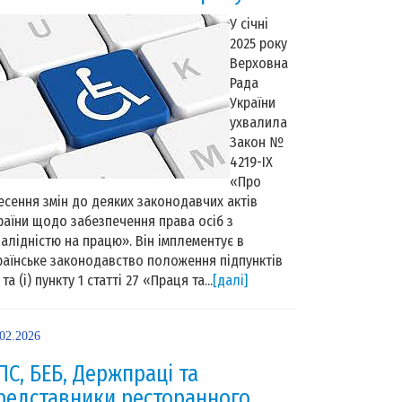
У січні
2025 року
Верховна
Рада
України
ухвалила
Закон №
4219-IX
«Про
есення змін до деяких законодавчих актів
раїни щодо забезпечення права осіб з
валідністю на працю». Він імплементує в
раїнське законодавство положення підпунктів
 та (i) пункту 1 статті 27 «Праця та...
[далі]
.02.2026
ПС, БЕБ, Держпраці та
редставники ресторанного