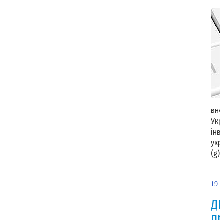
вн
Ук
ін
ук
(g)
19
Д
п