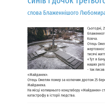
синів і дочок третьог
слова Блаженнішого Любомира
Сьогодні, 
блаженног
Ковча.
Отець Оме
жертовност
тисячі житт
«Тут я бач
наших релі
- так писав
«Майданек».
Отець Омелян помер за колючим дротом 25 бере
Майданека.
На місці колишнього концтабору «Майданек» ст
катастрофу в історії людства.