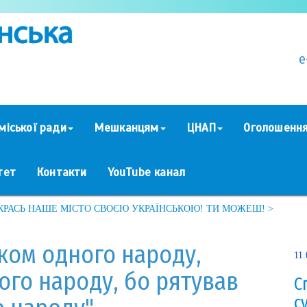
e
міської ради
Мешканцям
ЦНАП
Оголошенн
тет
Контакти
YouTube канал
КРАСЬ НАШЕ МІСТО СВОЄЮ УКРАЇНСЬКОЮ! ТИ МОЖЕШ! >
ком одного народу,
11.
гого народу, бо рятував
С
с