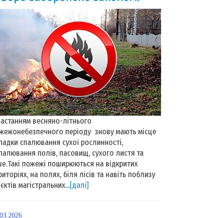
настанням весняно-літнього
жежонебезпечного періоду знову мають місце
падки спалювання сухої рослинності,
палювання полів, пасовищ, сухого листя та
ше.Такі пожежі поширюються на відкритих
риторіях, на полях, біля лісів та навіть поблизу
’єктів магістральних...
[далі]
.03.2026