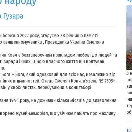
о народу"
 Гузара
25 березня 2022 року, згадуємо 78 річницю пам’яті
о священномученика , Праведника України Омеляна
лян Ковч є беззаперечним прикладом любові до людей та
і заради інших. Ціною власного життя він врятував
ів.
З 
у Бога – Бога, який однаковий для всіх нас, незалежно від
по
гійних відмінностей. Отець Омелян Ковч, в’язень № 2399»,
ви
 він у своїх листах, перебуваючи в концтаборі
ви
ін
зня 1944 року, не доживши кілька місяців до визволення
те
об
ворено музей-меморіал, що увічнює пам’ять про жахливу
10