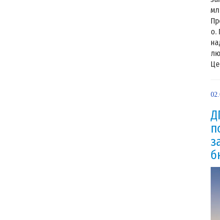
мл
Пр
о.
на
лю
Це.
02
Д
п
з
б