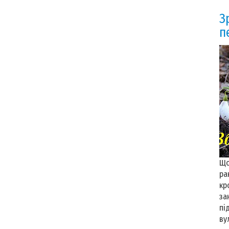
З
п
Що
ра
кр
за
пі
ву