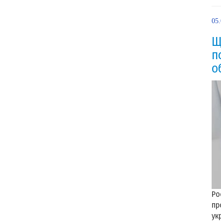
05
Щ
п
о
Ро
пр
ук