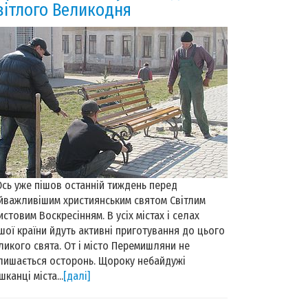
вітлого Великодня
ь уже пішов останній тиждень перед
йважливішим християнським святом Світлим
истовим Воскресінням. В усіх містах і селах
шої країни йдуть активні приготування до цього
ликого свята. От і місто Перемишляни не
лишається осторонь. Щороку небайдужі
шканці міста...
[далі]