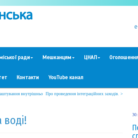
e
міської ради
Мешканцям
ЦНАП
Оголошенн
тет
Контакти
YouTube канал
лаштування внутрішньо
Про проведення інтеграційних заходів. >
30
 воді!
П
с