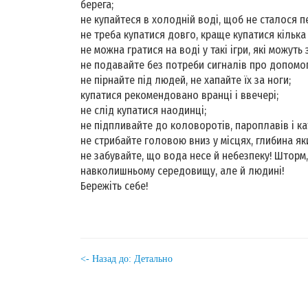
берега;
не купайтеся в холодній воді, щоб не сталося 
не треба купатися довго, краще купатися кiлька р
не можна гратися на воді у такі ігри, які можуть
не подавайте без потреби сигналів про допомог
не пірнайте під людей, не хапайте їх за ноги;
купатися рекомендовано вранці i ввечері;
не слід купатися наодинці;
не підпливайте до коловоротів, пароплавів i ка
не стрибайте головою вниз у місцях, глибина як
не забувайте, що вода несе й небезпеку! Шторм,
навколишньому середовищу, але й людині!
Бережіть себе!
<- Назад до: Детально