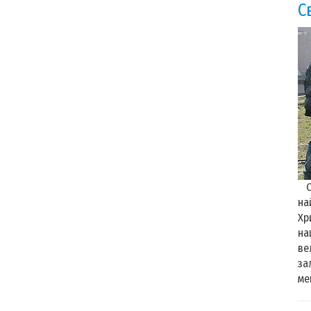
С
Ос
на
Хр
на
ве
за
ме