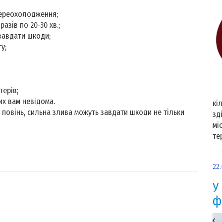
переохолодження;
азів по 20-30 хв.;
 завдати шкоди;
у;
терів;
их вам невідома.
кі
 повінь, сильна злива можуть завдати шкоди не тiльки
зд
мі
те
22
У
ф