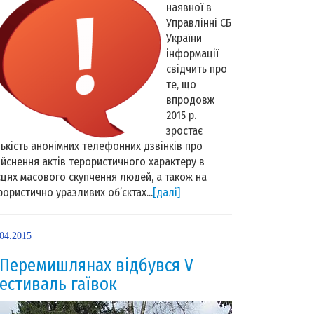
наявної в
Управлінні СБ
України
інформації
свідчить про
те, що
впродовж
2015 р.
зростає
лькість анонімних телефонних дзвінків про
ійснення актів терористичного характеру в
сцях масового скупчення людей, а також на
рористично уразливих об’єктах...
[далі]
.04.2015
 Перемишлянах відбувся V
естиваль гаївок