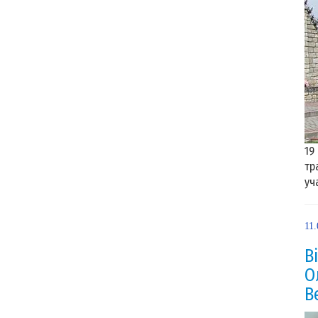
19
тр
уч
11.
В
О
В