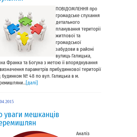
ПОВІДОМЛЕННЯ про
громадське слухання
детального
планування території
житлової та
громадської
забудови в районі
вулиць Галицька,
ана Франка та Богуна з метою її впорядкування
 визначення параметрів прибудинкової території
д будинком № 48 по вул. Галицька в м.
ремишляни...
[далі]
.04.2015
о уваги мешканців
еремишлян
Аналіз