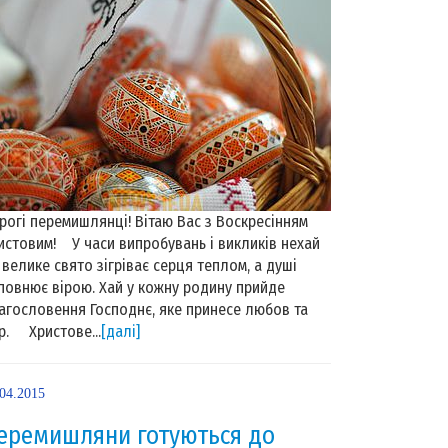
рогі перемишлянці! Вітаю Вас з Воскресінням
истовим! У часи випробувань і викликів нехай
 велике свято зігріває серця теплом, а душі
повнює вірою. Хай у кожну родину прийде
агословення Господнє, яке принесе любов та
р. Христове...
[далі]
.04.2015
еремишляни готуються до