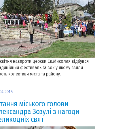
 квітня навпроти церкви Св.Миколая відбувся
адиційний фестиваль гаївок у якому взяли
асть колективи міста та району.
04.2015
ітання міського голови
лександра Зозулі з нагоди
еликодніх свят