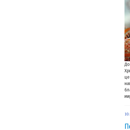
До
Хр
це
на
бл
ми
10
П