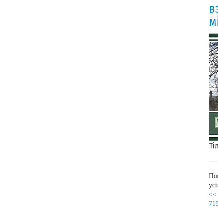
в
м
Ті
По
ус
<<
71