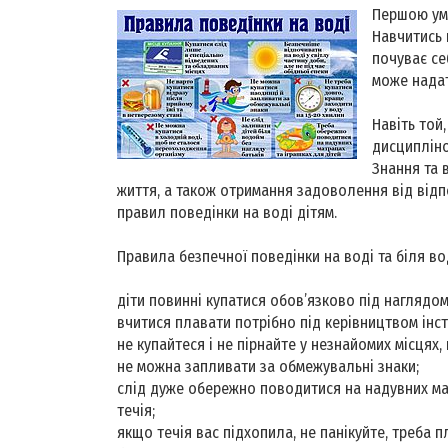
Першою умо
Навчитись 
почуває се
може надат
Навіть той
дисципліно
Знання та 
життя, а також отримання задоволення від відп
правил поведінки на воді дітям.
Правила безпечної поведінки на воді та біля во
діти повинні купатися обов’язково під наглядо
вчитися плавати потрібно під керівництвом інст
не купайтеся i не пірнайте у незнайомих місцях
не можна запливати за обмежувальні знаки;
слід дуже обережно поводитися на надувних мат
течія;
якщо течія вас підхопила, не панікуйте, треба 