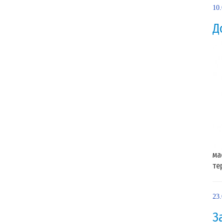
10
Д
ма
те
23
З