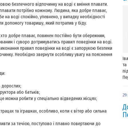
вою безпечного відпочинку на воді є вміння плавати.
плавати потрібно кожному. Людина, яка добре плаває,
бе на воді спокійно, упевнено, у випадку необхідності
и допомогу товаришу, який потрапив у біду.
, хто добре плаває, повинен постійно бути обережним,
ваним і суворо дотримуватись правил поведінки на воді.
виконання правил поведінки на воді є запорукою безпеки
очинку. Необхідно звернути особливу увагу на пояснення
Ів
та
пі
ди:
Пе
м дорослих;
руктора або батьків;
29
, це можна робити у спеціально відведених місцях;
Д
рацах та іграшках, особливо, коли є вітер або сильна
П
пливти за течією, поступово i плавно повертаючи до