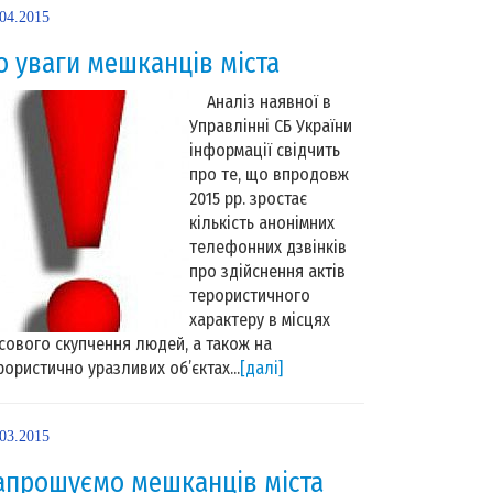
.04.2015
о уваги мешканців міста
Аналіз наявної в
Управлінні СБ України
інформації свідчить
про те, що впродовж
2015 рр. зростає
кількість анонімних
телефонних дзвінків
про здійснення актів
терористичного
характеру в місцях
сового скупчення людей, а також на
рористично уразливих об’єктах...
[далі]
.03.2015
апрошуємо мешканців міста