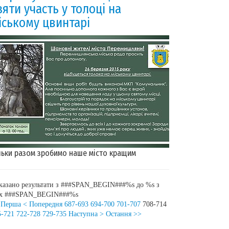
зяти участь у толоці на
іському цвинтарі
льки разом зробимо наше місто кращим
казано результати з ###SPAN_BEGIN###%s до %s з
іх ###SPAN_BEGIN###%s
 Перша
< Попередня
687-693
694-700
701-707
708-714
5-721
722-728
729-735
Наступна >
Остання >>