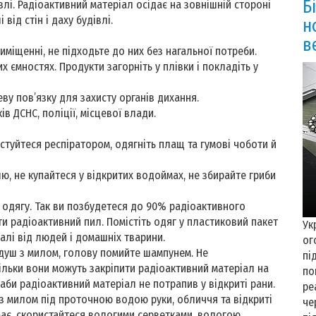
Б
влі. Радіоактивний матеріал осідає на зовнішній стороні
від стін і даху будівлі.
н
в
риміщенні, не підходьте до них без нагальної потреби.
 ємностях. Продукти загорніть у плівки і покладіть у
ву пов’язку для захисту органів дихання.
в ДСНС, поліції, місцевої влади.
стуйтеся респіратором, одягніть плащ та гумові чоботи й
лю, не купайтеся у відкритих водоймах, не збирайте гриби
 одягу. Так ви позбудетеся до 90% радіоактивного
ти радіоактивний пил. Помістіть одяг у пластиковий пакет
Ук
алі від людей і домашніх тварини.
ог
 душ з милом, голову помийте шампунем. Не
пі
льки вони можуть закріпити радіоактивний матеріал на
по
 аби радіоактивний матеріал не потрапив у відкриті рани.
ре
з милом під проточною водою руки, обличчя та відкриті
че
має, скористайтеся вологими серветками, вологою