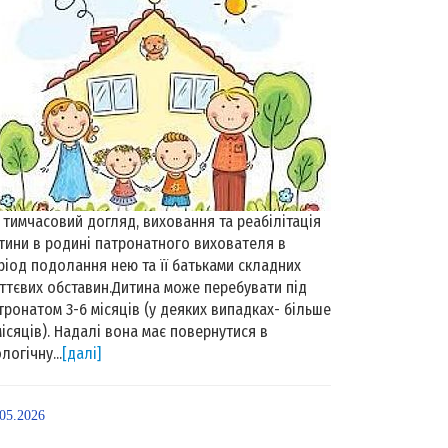
 тимчасовий догляд, виховання та реабілітація
тини в родині патронатного вихователя в
ріод подолання нею та її батьками складних
ттєвих обставин.Дитина може перебувати під
тронатом 3-6 місяців (у деяких випадках- більше
місяців). Надалі вона має повернутися в
логічну...
[далі]
.05.2026