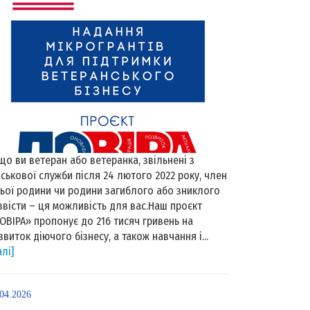
що ви ветеран або ветеранка, звільнені з
йськової служби після 24 лютого 2022 року, член
ньої родини чи родини загиблого або зниклого
звісти – ця можливість для вас.Наш проєкт
ОВІРА» пропонує до 216 тисяч гривень на
звиток діючого бізнесу, а також навчання і...
алі]
.04.2026