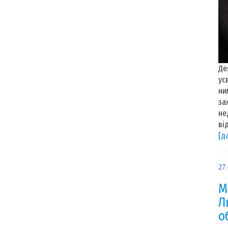
Де
ус
ни
за
не
ві
[д
27
М
Л
о