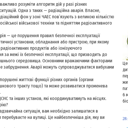
важливо розуміти алгоритм дій у разі різних
итуацій. Одна з таких — радіаційна аварія. Власне,
діаційний фон у зоні ЧАЕС пов’язують з великою кількістю
сійської військової техніки та підняттям радіоактивного
арія — це порушення правил безпечної експлуатації
тичної установки, обладнання або пристрою, при якому
 радіоактивних продуктів або іонізуючого
 за межі їх безпечної експлуатації, що призводить до
лишнього середовища. Основними вражаючими факторами
Це
вне забруднення. Аварії можуть супроводжуватися вибухами
ди
пе
орушені життєві функції різних органів (органи
жи
шкового тракту тощо) та може розвиватися променева
па
.
6 
НС та інших установ, які координуватимуть на місцях.
біо
рію?
надзвичайна ситуація, вам необхідно залишатися в
 перебуваєте на вулиці. Це найбезпечніша дія, яку ви
28