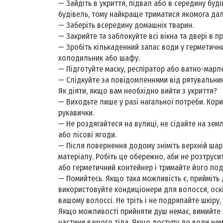
— Зайдіть в укриття, підвал або в середину буді
будівель, тому найкраще триматися якомога далі 
— Заберіть всередину домашніх тварин.
— Закрийте та заблокуйте всі вікна та двері в п
— Зробіть кількаденний запас води у герметичних
холодильник або шафу.
— Підготуйте маску, респіратор або ватно-марле
— Слідкуйте за повідомленнями від рятувальникі
Як діяти, якщо вам необхідно вийти з укриття?
— Виходьте лише у разі нагальної потреби. Кори
рукавички.
— Не роздягайтеся на вулиці, не сідайте на зем
або лісові ягоди.
— Після повернення додому зніміть верхній шар
матеріалу. Робіть це обережно, аби не розтруси
або герметичний контейнер і тримайте його под
— Помийтесь. Якщо така можливість є, прийміть
використовуйте кондиціонери для волосся, оскі
вашому волоссі. Не тріть і не подряпайте шкіру,
Якщо можливості прийняти душ немає, вимийте 
частини вашого тіла. Якщо доступу до води не