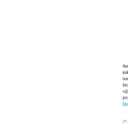
Як
ві
їх
бе
«Д
ро
[д
27