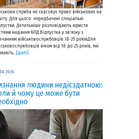
йськова служба не скасовує право військових на
віту. Для цього передбачені спеціальні
дпустки. Детальніше розповідають юристи
стеми надання БПД.Відпустка у зв'язку з
вчанням військовослужбовців 18-25 роківДля
йськовослужбовців віком від 18 до 25 років, які
 мають...
[далі]
.04.2026
изнання людини недієздатною:
оли й чому це може бути
еобхідно