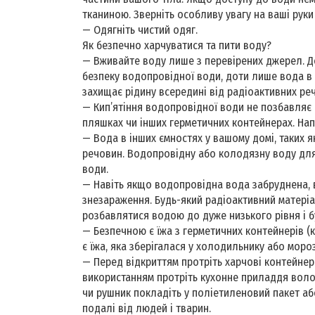
тканиною. Зверніть особливу увагу на ваші руки й
— Одягніть чистий одяг.
Як безпечно харчуватися та пити воду?
— Вживайте воду лише з перевірених джерел. Д
безпеку водопровідної води, доти лише вода в
захищає рідину всередині від радіоактивних ре
— Кип’ятіння водопровідної води не позбавляє 
пляшках чи інших герметичних контейнерах. Нап
— Вода в інших ємностях у вашому домі, таких я
речовин. Водопровідну або колодязну воду для 
води.
— Навіть якщо водопровідна вода забруднена, 
знезараження. Будь-який радіоактивний матеріа
розбавлятися водою до дуже низького рівня і б
— Безпечною є їжа з герметичних контейнерів (
є їжа, яка зберігалася у холодильнику або мороз
— Перед відкриттям протріть харчові контейне
використанням протріть кухонне приладдя воло
чи рушник покладіть у поліетиленовий пакет аб
подалі від людей і тварин.