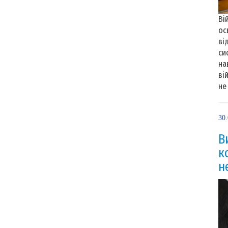
Ві
ос
ві
си
на
ві
не
30
В
к
н