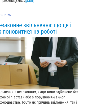
дприємницьких...
[далі]
.05.2026
езаконне звільнення: що це і
к поновитися на роботі
ільнення є незаконним, якщо воно здійснене без
конної підстави або з порушенням вимог
конодавства. Тобто як причина звільнення, так і