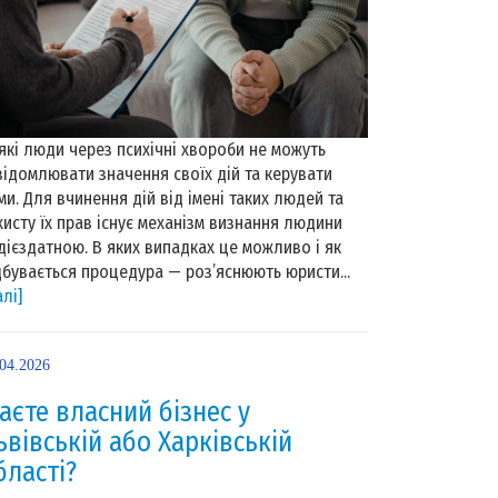
які люди через психічні хвороби не можуть
відомлювати значення своїх дій та керувати
ми. Для вчинення дій від імені таких людей та
хисту їх прав існує механізм визнання людини
дієздатною. В яких випадках це можливо і як
дбувається процедура — роз’яснюють юристи...
алі]
.04.2026
аєте власний бізнес у
ьвівській або Харківській
бласті?