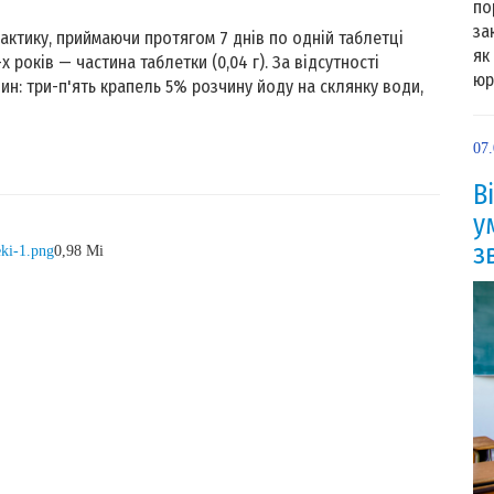
по
за
актику, приймаючи протягом 7 днів по одній таблетці
як
-х років — частина таблетки (0,04 г). За відсутності
юр
н: три-п'ять крапель 5% розчину йоду на склянку води,
07
В
у
з
eki-1.png
0,98 Mi