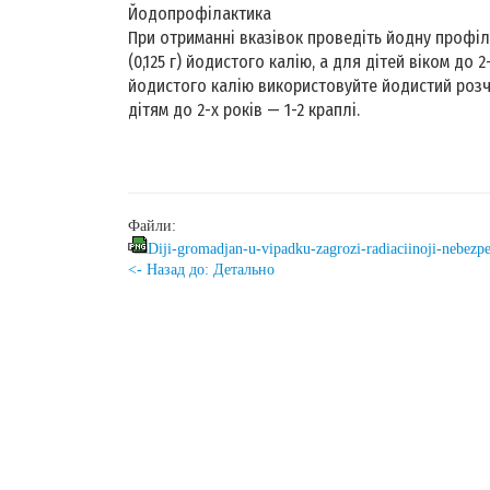
Йодопрофілактика
При отриманні вказівок проведіть йодну профіл
(0,125 г) йодистого калію, а для дітей віком до 2
йодистого калію використовуйте йодистий розчи
дітям до 2-х років — 1-2 краплі.
Файли:
Diji-gromadjan-u-vipadku-zagrozi-radiaciinoji-nebezp
<- Назад до: Детально