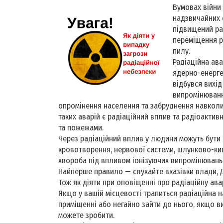
Вумовах війни 
надзвичайних с
підвищений ра
переміщення ро
пилу.
Радіаційна ав
ядерно-енерге
відбувся вихід
випромінювання
опромінення населення та забруднення навко
таких аварій є радіаційний вплив та радіоакти
та пожежами.
Через радіаційний вплив у людини можуть бути п
кровотворення, нервової системи, шлунково-ки
хвороба під впливом іонізуючих випромінювань
Найперше правило — слухайте вказівки влади, ДС
Тож як діяти при оповіщенні про радіаційну ава
Якщо у вашій місцевості трапиться радіаційна 
приміщенні або негайно зайти до нього, якщо ви
можете зробити.