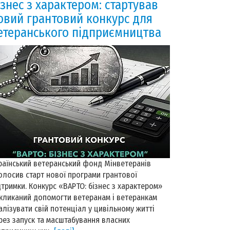
ізнес з характером: стартував
овий грантовий конкурс для
етеранського підприємництва
раїнський ветеранський фонд Мінветеранів
олосив старт нової програми грантової
дтримки. Конкурс «ВАРТО: бізнес з характером»
кликаний допомогти ветеранам і ветеранкам
алізувати свій потенціал у цивільному житті
рез запуск та масштабування власних