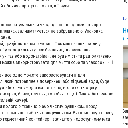
пі
 обличчя протріть повіки, вії, вуха.
15
опоки рятувальники чи влада не повідомляють про
Н
 пляшках залишатиметься не забрудненою. Упаковка
я
човин.
від радіоактивних речовин. Тож майте запас води у
ої у холодильнику теж безпечні для вживання.
к унітаз або водонагрівач, не буде містити радіоактивних
можна використовувати для миття себе та упаковок їжі і
ви все одно можете використовувати її для
л, який потрапляє в поверхневі або підземні води, буде
уде безпечним для миття шкіри, волосся та одягу.
консерви, банки, пляшки, коробки тощо). Також безпечною
ильній камері.
ри вологою тканиною або чистим рушником. Перед
Зв
гою тканиною або чистим рушником. Використану тканину
за
о герметичний контейнер і залиште у недоступному місці,
за