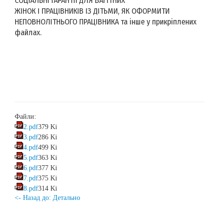
СОЦІАЛЬНІ ГАРАНТІЇ ДЛЯ ВАГІТНИХ
ЖІНОК І ПРАЦІВНИКІВ ІЗ ДІТЬМИ, ЯК ОФОРМИТИ
НЕПОВНОЛІТНЬОГО ПРАЦІВНИКА та інше у прикріплених
файлах.
Файли:
2.pdf
379 Ki
3.pdf
286 Ki
4.pdf
499 Ki
5.pdf
363 Ki
6.pdf
377 Ki
7.pdf
375 Ki
8.pdf
314 Ki
<- Назад до: Детально