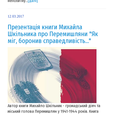
непохитну...
[далі]
12.03.2017
Презентація книги Михайла
Шкільника про Перемишляни "Як
міг, боронив справедливість..."
Автор книги Михайло Шкільник - громадський діяч та
міський голова Перемишлян у 1941-1944 років. Книга