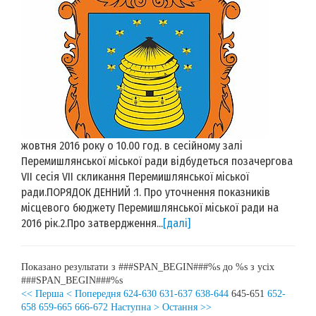
жовтня 2016 року о 10.00 год. в сесійному залі
Перемишлянської міської ради відбудеться позачергова
VIІ сесія VII скликання Перемишлянської міської
ради.ПОРЯДОК ДЕННИЙ :1. Про уточнення показників
місцевого бюджету Перемишлянської міської ради на
2016 рік.2.Про затвердження...
[далі]
Показано результати з ###SPAN_BEGIN###%s до %s з усіх
###SPAN_BEGIN###%s
<< Перша
< Попередня
624-630
631-637
638-644
645-651
652-
658
659-665
666-672
Наступна >
Остання >>