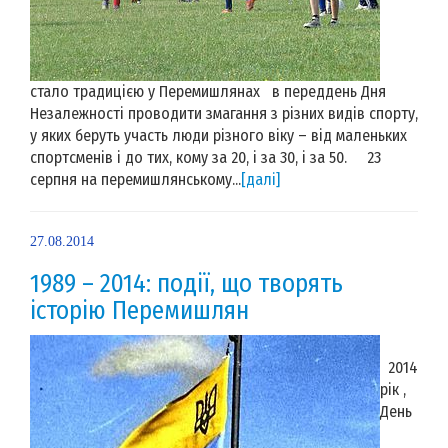
стало традицією у Перемишлянах в переддень Дня
Незалежності проводити змагання з різних видів спорту,
у яких беруть участь люди різного віку – від маленьких
спортсменів і до тих, кому за 20, і за 30, і за 50. 23
серпня на перемишлянському...
[далі]
27.08.2014
1989 – 2014: події, що творять
історію Перемишлян
2014
рік ,
День