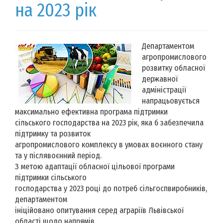
на 2023 рік
Департаментом
агропромислового
розвитку обласної
державної
адміністрації
напрацьовується
максимально ефективна програма підтримки
сільського господарства на 2023 рік, яка б забезпечила
підтримку та розвиток
агропромислового комплексу в умовах воєнного стану
та у післявоєнний період.
З метою адаптації обласної цільової програми
підтримки сільського
господарства у 2023 році до потреб сільгоспвиробників,
департаментом
ініційовано опитування серед аграріїв Львівської
області щодо напрямів