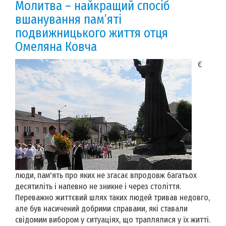
Молитва – найкращий спосіб
вшанування пам’яті
подвижницького життя отця
Омеляна Ковча
Є
люди, пам'ять про яких не згасає впродовж багатьох
десятиліть і напевно не зникне і через століття.
Переважно життєвий шлях таких людей тривав недовго,
але був насичений добрими справами, які ставали
свідомим вибором у ситуаціях, що траплялися у їх житті.