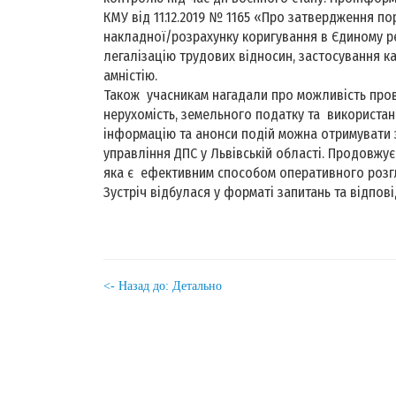
КМУ від 11.12.2019 № 1165 «Про затвердження по
накладної/розрахунку коригування в Єдиному р
легалізацію трудових відносин, застосування к
амністію.
Також учасникам нагадали про можливість пров
нерухомість, земельного податку та використан
інформацію та анонси подій можна отримувати з 
управління ДПС у Львівській області. Продовжує
яка є ефективним способом оперативного розг
Зустріч відбулася у форматі запитань та відпові
<- Назад до: Детально