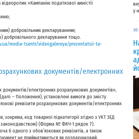
 відеоролик «Кампанію податкової амністії
вн
у 
анню;
ьним) добровільним декларуванням;
10
го) добровільного декларування тощо.
Н
v.ua/media-tsentr/videogalereya/prezentatsii-ta-
к
а
й
розрахункових документів/електронних
 документів/електронних розрахункових документів»,
(далі – Положення), установлені вимоги до змісту
’язкові реквізити розрахункових документів/електронних
и, зокрема, код товарної підкатегорії згідно з УКТ ЗЕД
м законодавством) (Форма № ФКЧ-1 рядок 7).
оча б одного з обов’язкових реквізитів, а також
окумент не прийматиметься як розрахунковий.