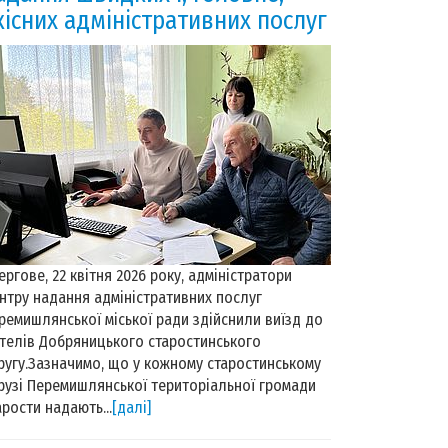
кісних адміністративних послуг
ергове, 22 квітня 2026 року, адміністратори
нтру надання адміністративних послуг
ремишлянської міської ради здійснили виїзд до
телів Добряницького старостинського
ругу.Зазначимо, що у кожному старостинському
рузі Перемишлянської територіальної громади
арости надають...
[далі]