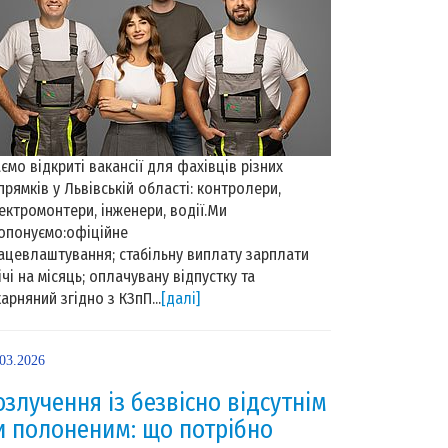
ємо відкриті вакансії для фахівців різних
прямків у Львівській області: контролери,
ектромонтери, інженери, водії.Ми
опонуємо:офіційне
ацевлаштування; стабільну виплату зарплати
ічі на місяць; оплачувану відпустку та
карняний згідно з КЗпП...
[далі]
.03.2026
озлучення із безвісно відсутнім
и полоненим: що потрібно