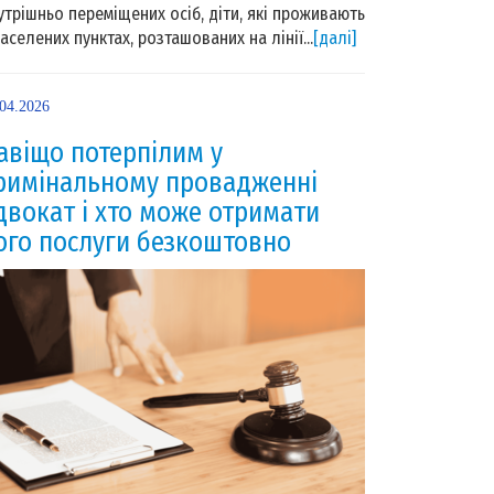
утрішньо переміщених осіб, діти, які проживають
населених пунктах, розташованих на лінії...
[далі]
.04.2026
авіщо потерпілим у
римінальному провадженні
двокат і хто може отримати
ого послуги безкоштовно