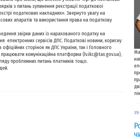
рядків з питань зупинення реєстрації податкової
еєстрі податкових накладних». Звернуто увагу на
асових апаратів та використання права на податкову
едення звірки даних із нарахованого податку на
ня електронних сервісів ДПС. Податкові новини, корисну
офіційних сторінок як ДПС України, так і Головного
Ма
 працювати комунікаційна платформа (lv.ikc@tax.gov.ua),
на
ляду проблемних питань платників тощо.
ел
дей.
пр
пр
дв
лі
19
Р
ч