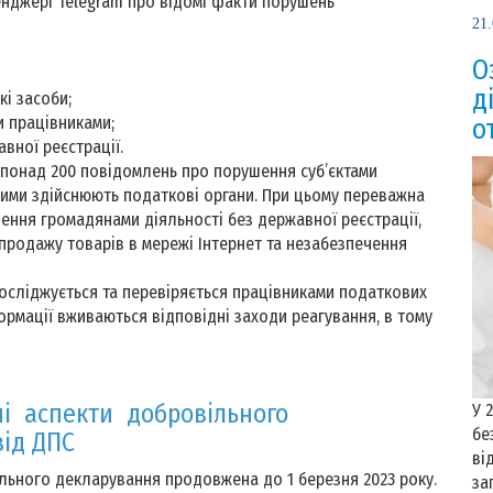
енджері Telegram про відомі факти порушень
21
О
д
кі засоби;
 працівниками;
о
вної реєстрації.
 понад 200 повідомлень про порушення суб’єктами
ими здійснюють податкові органи. При цьому переважна
нення громадянами діяльності без державної реєстрації,
продажу товарів в мережі Інтернет та незабезпечення
досліджується та перевіряється працівниками податкових
ормації вживаються відповідні заходи реагування, в тому
ні аспекти добровільного
У 
бе
від ДПС
ві
льного декларування продовжена до 1 березня 2023 року.
за