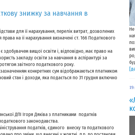
ткову знижку за навчання в
Не
дстави для її нарахування, перелік витрат, дозволених
на
права на її нарахування визначені ст. 166 Податкового
по
ви
 є здобувачем вищої освіти і, відповідно, має право на
ро
ористь закладу освіти за навчання в аспірантурі за
бу
ротягом звітного податкового року.
[д
з зазначенням конкретних сум відображаються платником
новий стан і доходи, яка подається по 31 грудня включно
19
«
к
нської ДПІ Ігоря Дяківа з платниками податків
 податкового законодавства.
іністрування податків, єдиного внеску та податкового
овано про зміни, що внесені у жовтні п.р. до постанови