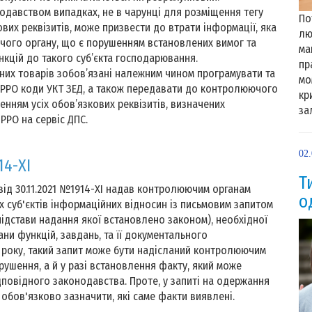
одавством випадках, не в чарунці для розміщення тегу
По
вих реквізитів, може призвести до втрати інформації, яка
лю
ого органу, що є порушенням встановлених вимог та
ма
кцій до такого суб’єкта господарювання.
пр
их товарів зобов’язані належним чином програмувати та
мо
ПРРО коди УКТ ЗЕД, а також передавати до контролюючого
кр
енням усіх обов’язкових реквізитів, визначених
за
РРО на сервіс ДПС.
02
4-XI
Т
від 30.11.2021 №1914-ХІ надав контролюючим органам
о
х суб'єктів інформаційних відносин із письмовим запитом
підстави надання якої встановлено законом), необхідної
и функцій, завдань, та її документального
22 року, такий запит може бути надісланий контролюючим
ушення, а й у разі встановлення факту, який може
повідного законодавства. Проте, у запиті на одержання
обов'язково зазначити, які саме факти виявлені.