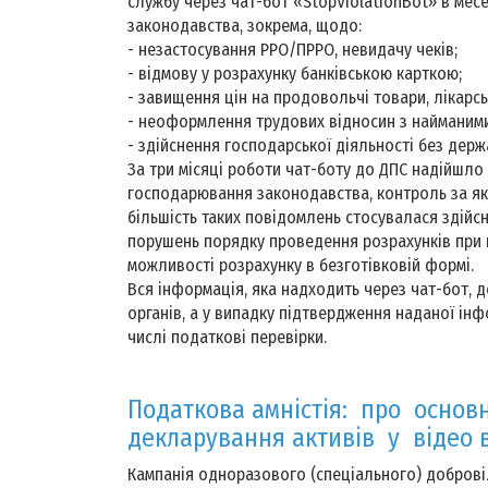
службу через чат-бот «StopViolationBot» в мес
законодавства, зокрема, щодо:
- незастосування РРО/ПРРО, невидачу чеків;
- відмову у розрахунку банківською карткою;
- завищення цін на продовольчі товари, лікарсь
- неоформлення трудових відносин з найманими
- здійснення господарської діяльності без держа
За три місяці роботи чат-боту до ДПС надійшло
господарювання законодавства, контроль за як
більшість таких повідомлень стосувалася здійс
порушень порядку проведення розрахунків при 
можливості розрахунку в безготівковій формі.
Вся інформація, яка надходить через чат-бот, 
органів, а у випадку підтвердження наданої інф
числі податкові перевірки.
Податкова амністія: про основ
декларування активів у відео 
Кампанія одноразового (спеціального) доброві