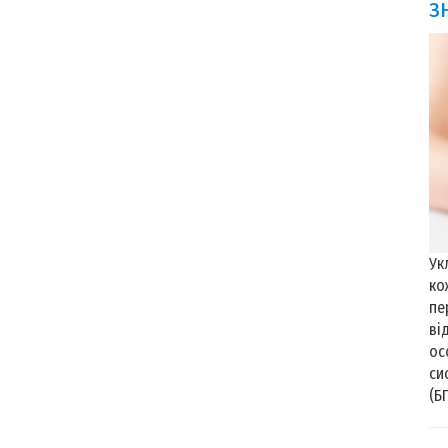
з
Ук
ко
пе
ві
ос
си
(Б