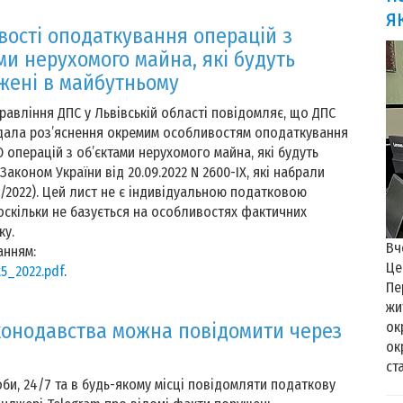
я
вості оподаткування операцій з
ми нерухомого майна, які будуть
жені в майбутньому
равління ДПС у Львівській області повідомляє, що ДПС
дала роз’яснення окремим особливостям оподаткування
 операцій з об’єктами нерухомого майна, які будуть
коном України від 20.09.2022 N 2600-IX, які набрали
5/2022). Цей лист не є індивідуальною податковою
оскільки не базується на особливостях фактичних
ку.
Вч
анням:
Це
t5_2022.pdf
.
Пе
жи
конодавства можна повідомити через
ок
ок
ст
би, 24/7 та в будь-якому місці повідомляти податкову