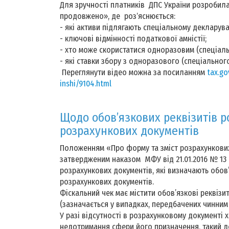
Для зручності платників ДПС України розробила
продовжено», де розʼяснюється:
- які активи підлягають спеціальному декларув
- ключові відмінності податкової амністії;
- хто може скористатися одноразовим (спеціал
- які ставки збору з одноразового (спеціально
Переглянути відео можна за посиланням
tax.go
inshi/9104.html
Щодо обов’язкових реквізитів 
розрахункових документів
Положенням «Про форму та зміст розрахункових
затвердженим наказом МФУ від 21.01.2016 № 13 
розрахункових документів, які визначають обов
розрахункових документів.
Фіскальний чек має містити обов’язкові реквізит
(зазначається у випадках, передбачених чинни
У разі відсутності в розрахунковому документі х
недотримання сфери його призначення, такий д