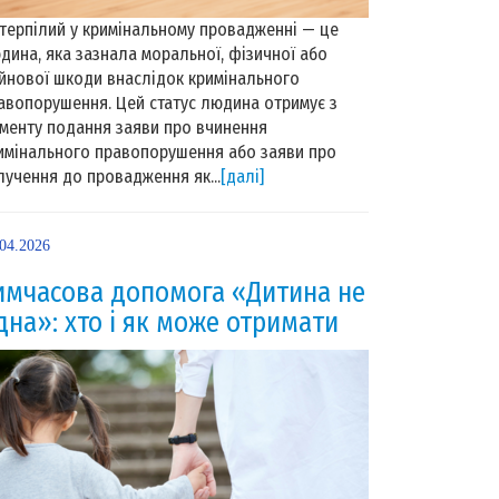
терпілий у кримінальному провадженні — це
дина, яка зазнала моральної, фізичної або
йнової шкоди внаслідок кримінального
авопорушення. Цей статус людина отримує з
менту подання заяви про вчинення
имінального правопорушення або заяви про
лучення до провадження як...
[далі]
.04.2026
имчасова допомога «Дитина не
дна»: хто і як може отримати