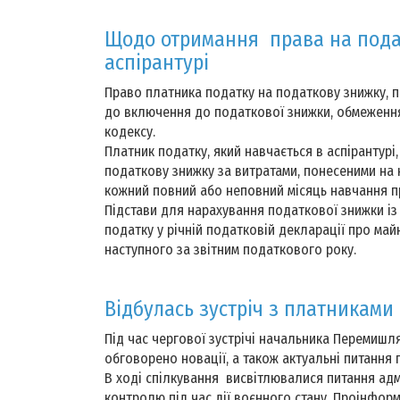
Щодо отримання права на пода
аспірантурі
Право платника податку на податкову знижку, пі
до включення до податкової знижки, обмеження 
кодексу.
Платник податку, який навчається в аспірантурі,
податкову знижку за витратами, понесеними на к
кожний повний або неповний місяць навчання п
Підстави для нарахування податкової знижки і
податку у річній податковій декларації про май
наступного за звітним податкового року.
Відбулась зустріч з платниками
Під час чергової зустрічі начальника Перемишля
обговорено новації, а також актуальні питання
В ході спілкування висвітлювалися питання адм
контролю під час дії воєнного стану. Проінформ