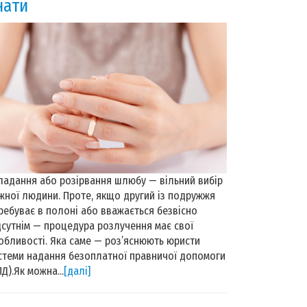
нати
ладання або розірвання шлюбу — вільний вибір
жної людини. Проте, якщо другий із подружжя
ребуває в полоні або вважається безвісно
дсутнім — процедура розлучення має свої
обливості. Яка саме — роз’яснюють юристи
стеми надання безоплатної правничої допомоги
ПД).Як можна...
[далі]