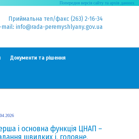
Попередня версія сайту та архів данних
Приймальна тел/факс (263) 2-16-34
-mail: info@rada-peremyshlyany.gov.ua
я
Документи та рішення
.04.2026
ерша і основна функція ЦНАП –
адання швидких і, головне,