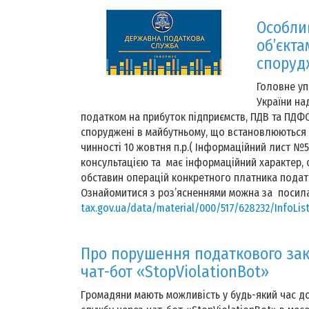
Особли
об’єкта
споруд
Головне уп
України на
податком на прибуток підприємств, ПДВ та ПДФО
споруджені в майбутньому, що встановлюються За
чинності 10 жовтня п.р.( Інформаційний лист №
консультацією та має інформаційний характер, 
обставин операцій конкретного платника подат
Ознайомитися з роз’ясненнями можна за посил
tax.gov.ua/data/material/000/517/628232/InfoLis
Про порушення податкового за
чат-бот «StopViolationBot»
Громадяни мають можливість у будь-який час до