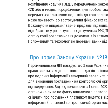
Розміщення коду УКТ ЗЕД, у передбачених закон
CZD або в місцях, передбачених для необов’язко
передається платником податків до контролююч
може призвести до застосування фінансових сан
Враховуючи вищевикладене, продавці підакцизн
відображати у розрахункових документах РРО/
органу копії розрахункових документів із зазнач
Положенням та технологією передачі даних від 
Про норми Закону України №191
Перемишлянська ДПІ нагадує, що Закон України 
право звертатися до платників податків та інши
про подання інформації (вичерпний перелік та 
для виконання покладених на контролюючі орган
підтвердження. Відтак, починаючи з 1 січня 20
органом не лише по факту виявленого правопор
свідчити про порушення платником податків від
інформації (пояснень) контролюючий орган має 