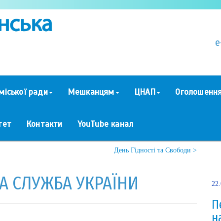
e
міської ради
Мешканцям
ЦНАП
Оголошенн
тет
Контакти
YouTube канал
День Гідності та Свободи >
А СЛУЖБА УКРАЇНИ
22
П
н