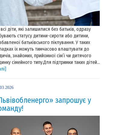
 всі діти, які залишилися без батьків, одразу
бувають статусу дитини-сироти або дитини,
збавленої батьківського піклування. У таких
падках їх можуть тимчасово влаштувати до
дичів, знайомих, прийомної сім’ї чи дитячого
динку сімейного типу.Для підтримки таких дітей...
алі]
.03.2026
Львівобленерго» запрошує у
оманду!