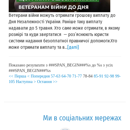
Ветерани війни можуть отримати грошову виплату до
Дня Незалежності України. Раніше таку виплату
надавали до 5 травня. Хто саме може отримати, в якому
розмірі та куди звертатися — роз’яснюють юристи
системи надання безоплатної правничої допомоги.Хто
може отримати виплату та в...
[далі]
Показано результати з ###SPAN_BEGIN###%s до %s з усіх
###SPAN_BEGIN###%s
<< Перша
< Попередня
57-63
64-70
71-77
78-84
85-91
92-98
99-
105
Наступна >
Остання >>
Ми в соціальних мережах