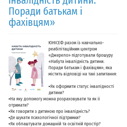
інвалідність дитини.
Поради батькам і
фахівцям»
ЮНІСЕФ разом із навчально-
реабілітаційним центром
«Джерело» підготували брошуру
«Набута інвалідність дитини.
Поради батькам і фахівцям», яка
містить відповіді на такі запитання:
▪️Як оформити статус інвалідності
дитини?
▪️На яку допомогу можна розраховувати та як її
отримати?
▪️Як говорити з дитиною про інвалідність?
▪️Де шукати психологічної підтримки?
▪️Як облаштувати домашній та освітній простір?