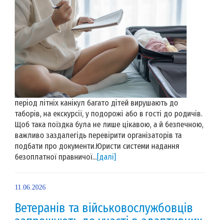
період літніх канікул багато дітей вирушають до
таборів, на екскурсії, у подорожі або в гості до родичів.
Щоб така поїздка була не лише цікавою, а й безпечною,
важливо заздалегідь перевірити організаторів та
подбати про документи.Юристи системи надання
безоплатної правничої...
[далі]
11.06.2026
Ветеранів та військовослужбовців