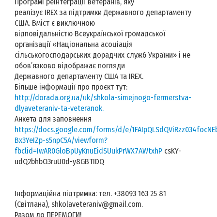
Програмі реінтеграції ветеранів, яку
реалізує IREX за підтримки Державного департаменту
США. Вміст є виключною
відповідальністю Всеукраїнської громадської
організації «Національна асоціація
сільськогосподарських дорадчих служб України» і не
обов’язково відображає погляди
Державного департаменту США та IREX.
Більше інформації про проєкт тут:
http://dorada.org.ua/uk/shkola-simejnogo-fermerstva-
dlyaveteraniv-ta-veteranok.
Анкета для заповнення
https://docs.google.com/forms/d/e/1FAIpQLSdQViRzz034focNE
Bx3YeIZp-s5npC5A/viewform?
fbclid=IwAR0GloBpUyKnuEidSUukPrWX7AWtxhP
csKY-
udQ2bhbO3ruU0d-y8GBTIDQ
Інформаційна підтримка: тел. +38093 163 25 81
(Світлана), shkolaveteraniv@gmail.com.
Разом до ПЕРЕМОГИ!