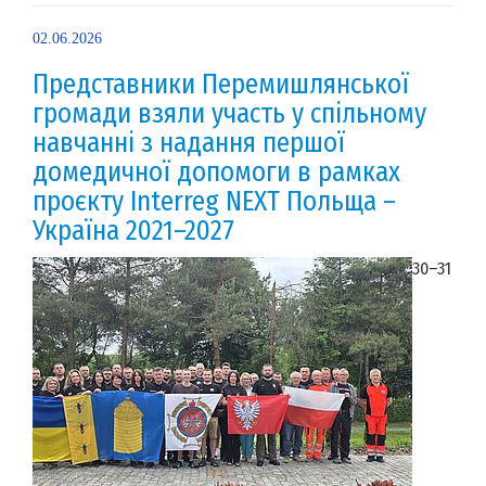
02.06.2026
Представники Перемишлянської
громади взяли участь у спільному
навчанні з надання першої
домедичної допомоги в рамках
проєкту Interreg NEXT Польща –
Україна 2021–2027
30–31