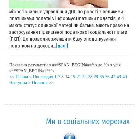
міжрегіональне управління ДПС по роботі з великими
платниками податків інформує.Платники податків, які
мають статус одинокої матері чи батька, мають право на
застосування підвищеної податкової соціальної пільги
(ПСП). Це дозволяє зменшити базу оподаткування
податком на доходи...
[далі]
Показано результати з ###SPAN_BEGIN###%s до %s з усіх
###SPAN_BEGIN###%s
<< Перша
< Попередня
1-7
8-14
15-21
22-28
29-35
36-42
43-49
Наступна >
Остання >>
Ми в соціальних мережах