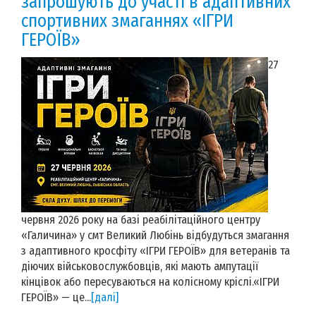
запрошують до участі в адаптивних
спортивних змаганнях «ІГРИ
ГЕРОЇВ»
27
червня 2026 року на базі реабілітаційного центру
«Галичина» у смт Великий Любінь відбудуться змагання
з адаптивного кросфіту «ІГРИ ГЕРОЇВ» для ветеранів та
діючих військовослужбовців, які мають ампутації
кінцівок або пересуваються на колісному кріслі.«ІГРИ
ГЕРОЇВ» — це...
[далі]