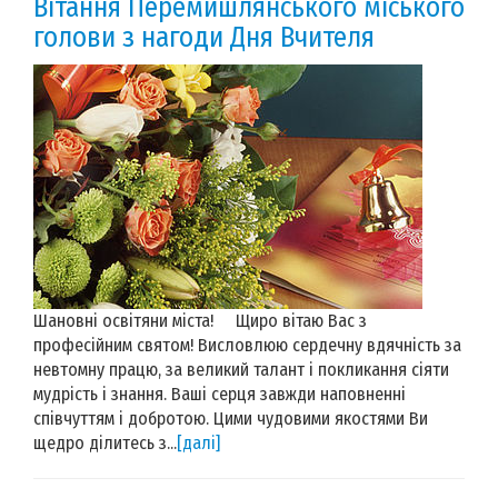
Вітання Перемишлянського міського
голови з нагоди Дня Вчителя
Шановні освітяни міста! Щиро вітаю Вас з
професійним святом! Висловлюю сердечну вдячність за
невтомну працю, за великий талант і покликання сіяти
мудрість і знання. Ваші серця завжди наповненні
співчуттям і добротою. Цими чудовими якостями Ви
щедро ділитесь з...
[далі]