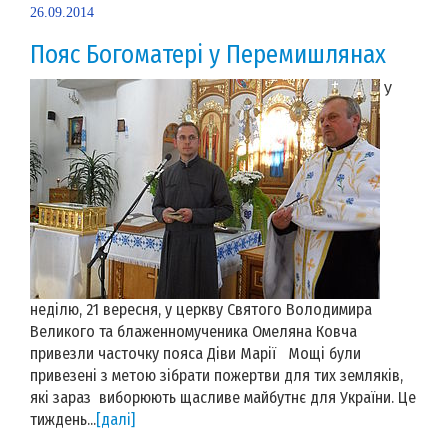
26.09.2014
Пояс Богоматері у Перемишлянах
У
неділю, 21 вересня, у церкву Святого Володимира
Великого та блаженномученика Омеляна Ковча
привезли часточку пояса Діви Марії Мощі були
привезені з метою зібрати пожертви для тих земляків,
які зараз виборюють щасливе майбутнє для України. Це
тиждень...
[далі]