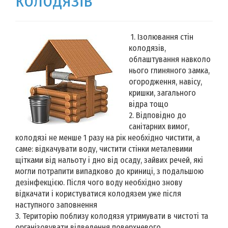
колодязів
1. Ізолювання стін
колодязів,
облаштування навколо
нього глиняного замка,
огородження, навісу,
кришки, загального
відра тощо
2. Відповідно до
санітарних вимог,
колодязі не менше 1 разу на рік необхідно чистити, а
саме: відкачувати воду, чистити стінки металевими
щітками від нальоту і дно від осаду, зайвих речей, які
могли потрапити випадково до криниці, з подальшою
дезінфекцією. Після чого воду необхідно знову
відкачати і користуватися колодязем уже після
наступного заповнення
3. Територію поблизу колодязя утримувати в чистоті та
організовувати відведення поверхневого