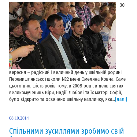
30
вересня – радісний і величний день у шкільній родині
Перемишлянської школи №2 імені Омеляна Ковча. Саме
цього дня, шість років тому, в 2008 році, в день святих
великомучениць Віри, Надії, Любові та їх матері Софії,
було відкрито та освячено шкільну капличку, яка...
[далі]
08.10.2014
Спільними зусиллями зробимо свій