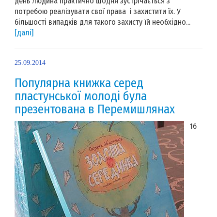
день людина практично щодня зустрічається з
потребою реалізувати свої права і захистити їх. У
більшості випадків для такого захисту їй необхідно...
[далі]
25.09.2014
Популярна книжка серед
пластунської молоді була
презентована в Перемишлянах
16