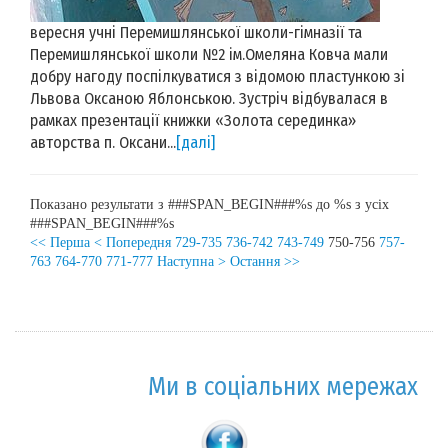
вересня учні Перемишлянської школи-гімназії та
Перемишлянської школи №2 ім.Омеляна Ковча мали
добру нагоду поспілкуватися з відомою пластункою зі
Львова Оксаною Яблонською. Зустріч відбувалася в
рамках презентації книжки «Золота серединка»
авторства п. Оксани...
[далі]
Показано результати з ###SPAN_BEGIN###%s до %s з усіх
###SPAN_BEGIN###%s
<< Перша
< Попередня
729-735
736-742
743-749
750-756
757-
763
764-770
771-777
Наступна >
Остання >>
Ми в соціальних мережах