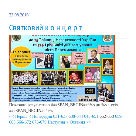
22.08.2016
Святковий к о н ц е р т
Показано результати з ###SPAN_BEGIN###%s до %s з усіх
###SPAN_BEGIN###%s
<< Перша
< Попередня
631-637
638-644
645-651
652-658
659-
665
666-672
673-679
Наступна >
Остання >>