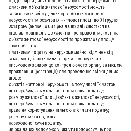
Щодо звірки даних про об’єкти житлової нерухомості
Власники об’єктів житлової нерухомості можуть
здійснювати звірку даних про об’єкти житлової
нерухомості та розміри їх житлової площі до 31 грудня
2013 року (включно). Звірка даних здійснюється на
підставі оригіналів документів про право власності на
об’єкти житлової нерухомості та про житлову площу
таких об’єктів.
Платникам податку на нерухоме майно, відмінне від
земельної ділянки надано право звернутися з
письмовою заявою до контролюючого органу за місцем
проживання (реєстрації) для проведення звірки даних
щодо:
об'єктів житлової нерухомості, в тому числі їх часток,
що перебувають у власності платника податку;
розміру житлової площі об'єктів житлової нерухомості,
що перебувають у власності платника податку;
права на користування пільгою із сплати податку;
розміру ставки податку;
нарахованої суми податку.
Звірка даних допоможе уникнути непорозумінь при