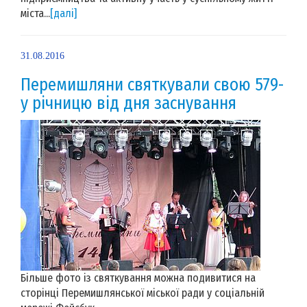
міста...
[далі]
31.08.2016
Перемишляни святкували свою 579-
у річницю від дня заснування
Більше фото із святкування можна подивитися на
сторінці Перемишлянської міської ради у соціальній