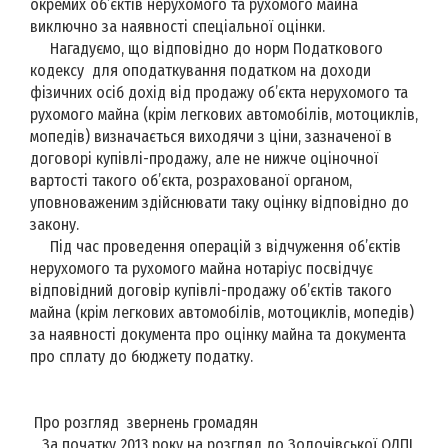
окремих об’єктів нерухомого та рухомого майна
виключно за наявності спеціальної оцінки.
Нагадуємо, що відповідно до норм Податкового
кодексу для оподаткування податком на доходи
фізичних осіб дохід від продажу об’єкта нерухомого та
рухомого майна (крім легкових автомобілів, мотоциклів,
мопедів) визначається виходячи з ціни, зазначеної в
договорі купівлі-продажу, але не нижче оціночної
вартості такого об’єкта, розрахованої органом,
уповноваженим здійснювати таку оцінку відповідно до
закону.
Під час проведення операцій з відчуження об’єктів
нерухомого та рухомого майна нотаріус посвідчує
відповідний договір купівлі-продажу об’єктів такого
майна (крім легкових автомобілів, мотоциклів, мопедів)
за наявності документа про оцінку майна та документа
про сплату до бюджету податку.
Про розгляд звернень громадян
За початку 2013 року на розгляд до Золочівської ОДПІ