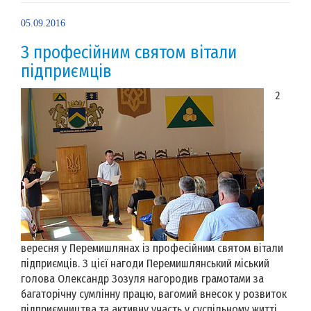
05.09.2016
З професійним святом вітали
підприємців
2
вересня у Перемишлянах із професійним святом вітали
підприємців. З цієї нагоди Перемишлянський міський
голова Олександр Зозуля нагородив грамотами за
багаторічну сумлінну працю, вагомий внесок у розвиток
підприємництва та активну участь у суспільному житті