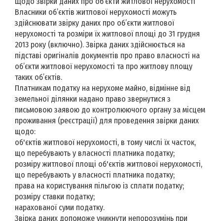
Щодо звірки даних про об’єкти житлової нерухомості
Власники об’єктів житлової нерухомості можуть
здійснювати звірку даних про об’єкти житлової
нерухомості та розміри їх житлової площі до 31 грудня
2013 року (включно). Звірка даних здійснюється на
підставі оригіналів документів про право власності на
об’єкти житлової нерухомості та про житлову площу
таких об’єктів.
Платникам податку на нерухоме майно, відмінне від
земельної ділянки надано право звернутися з
письмовою заявою до контролюючого органу за місцем
проживання (реєстрації) для проведення звірки даних
щодо:
об'єктів житлової нерухомості, в тому числі їх часток,
що перебувають у власності платника податку;
розміру житлової площі об'єктів житлової нерухомості,
що перебувають у власності платника податку;
права на користування пільгою із сплати податку;
розміру ставки податку;
нарахованої суми податку.
Звірка даних допоможе уникнути непорозумінь при