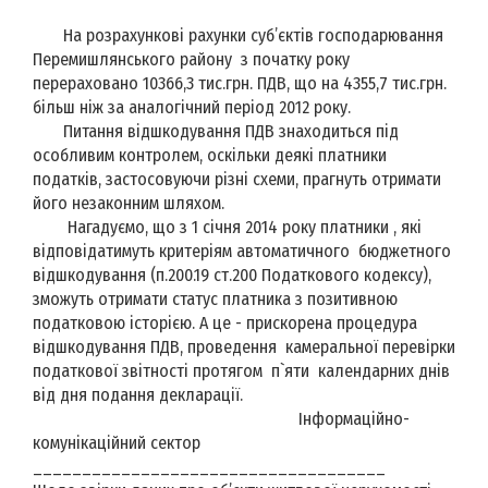
На розрахункові рахунки суб’єктів господарювання
Перемишлянського району з початку року
перераховано 10366,3 тис.грн. ПДВ, що на 4355,7 тис.грн.
більш ніж за аналогічний період 2012 року.
Питання відшкодування ПДВ знаходиться під
особливим контролем, оскільки деякі платники
податків, застосовуючи різні схеми, прагнуть отримати
його незаконним шляхом.
Нагадуємо, що з 1 січня 2014 року платники , які
відповідатимуть критеріям автоматичного бюджетного
відшкодування (п.200.19 ст.200 Податкового кодексу),
зможуть отримати статус платника з позитивною
податковою історією. А це - прискорена процедура
відшкодування ПДВ, проведення камеральної перевірки
податкової звітності протягом п`яти календарних днів
від дня подання декларації.
Інформаційно-
комунікаційний сектор
____________________________________