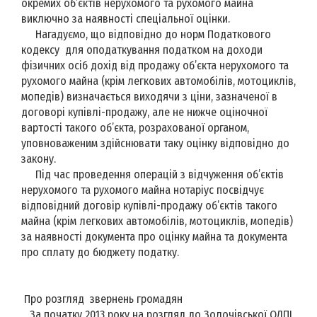
окремих об’єктів нерухомого та рухомого майна
виключно за наявності спеціальної оцінки.
Нагадуємо, що відповідно до норм Податкового
кодексу для оподаткування податком на доходи
фізичних осіб дохід від продажу об’єкта нерухомого та
рухомого майна (крім легкових автомобілів, мотоциклів,
мопедів) визначається виходячи з ціни, зазначеної в
договорі купівлі-продажу, але не нижче оціночної
вартості такого об’єкта, розрахованої органом,
уповноваженим здійснювати таку оцінку відповідно до
закону.
Під час проведення операцій з відчуження об’єктів
нерухомого та рухомого майна нотаріус посвідчує
відповідний договір купівлі-продажу об’єктів такого
майна (крім легкових автомобілів, мотоциклів, мопедів)
за наявності документа про оцінку майна та документа
про сплату до бюджету податку.
Про розгляд звернень громадян
За початку 2013 року на розгляд до Золочівської ОДПІ