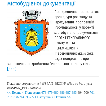
містобудівної документації
Повідомлення про початок
процедури розгляду та
врахування пропозицій
громадськості у проекті
містобудівної документації
ПРОЕКТ ГЕНЕРАЛЬНОГО
ПЛАНУ МІСТА
ПЕРЕМИШЛЯНИ
Перемишлянська міська
рада повідомляє про
завершення розроблення Генерального плану сіл...
[далі]
Показано результати з ###SPAN_BEGIN###%s до %s з усіх
###SPAN_BEGIN###%s
<< Перша
< Попередня
673-679
680-686
687-693
694-700
701-
707
708-714
715-721
Наступна >
Остання >>