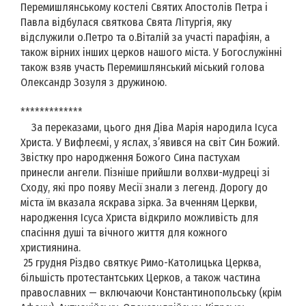
Перемишлянському костелі Святих Апостолів Петра і
Павла відбулася святкова Свята Літургія, яку
відслужили о.Петро та о.Віталій за участі парафіян, а
також вірних інших церков нашого міста. У Богослужінні
також взяв участь Перемишлянський міський голова
Олександр Зозуля з дружиною.
*************
За переказами, цього дня Діва Марія народила Ісуса
Христа. У Вифлеємі, у яслах, з’явився на світ Син Божий.
Звістку про народження Божого Сина пастухам
принесли ангели. Пізніше прийшли волхви-мудреці зі
Сходу, які про появу Месії знали з легенд. Дорогу до
міста їм вказала яскрава зірка. За вченням Церкви,
народження Ісуса Христа відкрило можливість для
спасіння душі та вічного життя для кожного
християнина.
25 грудня Різдво святкує Римо-Католицька Церква,
більшість протестантських Церков, а також частина
православних — включаючи Константинопольську (крім