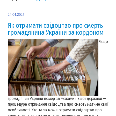
24.04.2025
Як отримати свідоцтво про смерть
громадянина України за кордоном
Якщо
громадянин України помер за межами нашої держави —
процедура отримання свідоцтва про смерть матиме свої
особливості. Хто та як може отримати свідоцтво про
смерть, куди звертатися та які документи для цього