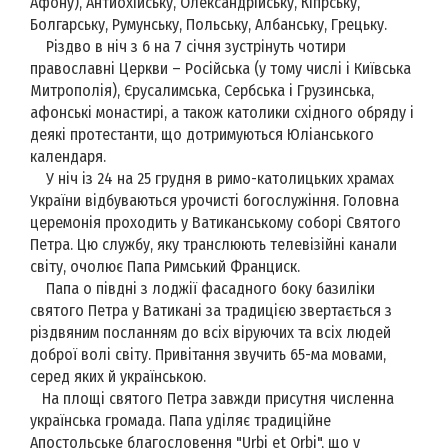
Афону), Антиохійську, Олександрійську, Кіпрську,
Болгарську, Румунську, Польську, Албанську, Грецьку.
Різдво в ніч з 6 на 7 січня зустрінуть чотири
православні Церкви – Російська (у тому числі і Київська
Митрополія), Єрусалимська, Сербська і Грузинська,
афонські монастирі, а також католики східного обряду і
деякі протестанти, що дотримуються Юліанського
календаря.
У ніч із 24 на 25 грудня в римо-католицьких храмах
України відбуваються урочисті богослужіння. Головна
церемонія проходить у Ватиканському соборі Святого
Петра. Цю службу, яку транслюють телевізійні канали
світу, очолює Папа Римський Франциск.
Папа о півдні з лоджії фасадного боку базиліки
святого Петра у Ватикані за традицією звертається з
різдвяним посланням до всіх віруючих та всіх людей
доброї волі світу. Привітання звучить 65-ма мовами,
серед яких й українською.
На площі святого Петра завжди присутня численна
українська громада. Папа уділяє традиційне
Апостольське благословення "Urbi et Orbi", що у