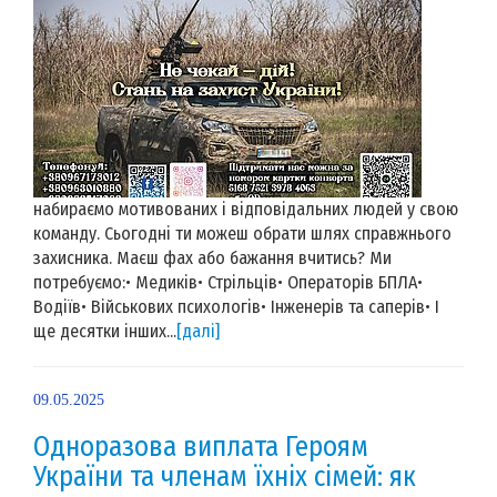
набираємо мотивованих і відповідальних людей у свою
команду. Сьогодні ти можеш обрати шлях справжнього
захисника. Маєш фах або бажання вчитись? Ми
потребуємо:• Медиків• Стрільців• Операторів БПЛА•
Водіїв• Військових психологів• Інженерів та саперів• І
ще десятки інших...
[далі]
09.05.2025
Одноразова виплата Героям
України та членам їхніх сімей: як