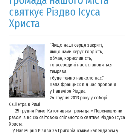
громада нашого міста
святкує Різдво Ісуса
Христа
“Якщо наші серця закриті,
якщо нами керує гордість,
обман, корисливість,
то всередині нас встановиться
темрява,
і буде темно навколо нас,”
–
Папа Франциск під час проповіді
у Навечіря Різдва
24 грудня 2013 року у соборі
Св.Петра в Римі
25 грудня Римо-Католицька громада м.Перемишляни
разом із всією світовою спільнотою святкує Різдво Ісуса
Христа.
У Навечірня Різдва за Григоріанським календарем у