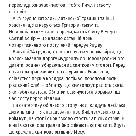
перекладі означає «містові, тобто Риму, і всьому
світові».
А 24 грудня католики латинської традиції та інші
християни, які керуються Григоріанським та
Новоюліанським календарями, мають Святу Вечерю.
Святий вечір — це власне останній день
чотиритижневого посту, який передує Різдву.
Ввечері 24 грудня, коли загоряється перша зірка, що
колись вказала дорогу мудрецям до новонародженого
дитяти, родини збираються за святковим столом. Перед
початком трапези читається уривок з Євангелія,
співається перша колядка, потім усі переломлюють
різдвяний хліб — облатку, що символізує радість свята,
яке наближається. Облатки освячуються в храмах під
час посту перед Різдвом.
На скатертину обіднього столу іноді кладуть декілька
джгутів сіна — як нагадування про Вифлеємські ясла.
Крім куті, на столі обов’язково стоять 12 пісних страв. В
кінці Святвечора традиційно співають колядки та йдуть
до храму на святкову різдвяну Месу.