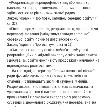
«Реорганізація, перепрофілювання, або ліквідація
навчальних закладів комунальної форми власності
здійснюється за рішенням місцевої ради».
Закону України «Про повну загальну середню освіту» (
ст. 32).
«Рішення про утворення, реорганізацію, ліквідацію чи
перепрофілювання (зміну типу) закладу загальної
середньої освіти приймає його засновник».
Закону України «Про освіту»: (стаття 25):
«Засновник закладу освіти зобов’язаний: у разі
реорганізації чи ліквідації закладу освіти забезпечити
здобувачам освіти можливість продовжити навчання на
відповідному рівні освіти».
На сьогодні, на території Перемишлянської міської
ради функціонують 29 ЗЗСО, з них: шість шкіл І-ІІІ
ступенів, чотирнадцять шкіл І-ІІ ступенів, 9 філій.
Розрахункова наповнюваність класів визначається з
урахуванням кількості населення та щільності його
проживання і є основною складовою у розрахунку
субвенції з державного бюджету, яка передбачена на