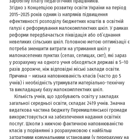
заробітну плату педагогічних працівників.
Згідно з Концепцією розвитку освіти України на період
2015–2025 років одним із напрямів підвищення
ефективності розподілу бюджетних коштів в освітній
галузі є реформування малокомплектних шкіл. У рамках
реформи передбачається ліквідація або об’єднання
невеликих сільських шкіл. Головною метою оптимізації є
потреба зменшити витрати на утримання шкіл у
малонаселених пунктах (селах, селищах, смт), які зараз
у розрахунку на одного учня обходяться державі в 5–10
разів дорожче, ніж відповідні міські заклади освіти.
Причина – низька наповнюваність класів (часто до 5
учнів) і необхідність утримувати матеріально-технічну
та викладацьку базу малокомплектних шкіл.
Кількість учнів, що здобувають освіту у закладах
загальної середньої освіти, складає 2419 учнів. Значна
видаткова частина бюджету Перемишлянської громади
використовується на забезпечення надання освітніх
послуг. Школи з нижчою фактичною наповнюваністю
класів у порівнянні з розрахунковою є найбільш
затратними комунальними установами (у перерахунку на