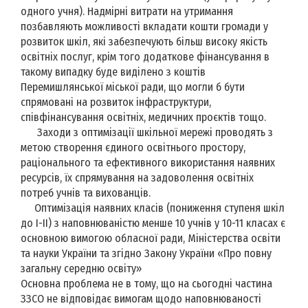
одного учня). Надмірні витрати на утримання
позбавляють можливості вкладати кошти громади у
розвиток шкіл, які забезпечують більш високу якість
освітніх послуг, крім того додаткове фінансування в
такому випадку буде виділено з коштів
Перемишлянської міської ради, що могли б бути
спрямовані на розвиток інфраструктури,
співфінансування освітніх, медичних проєктів тощо.
Заходи з оптимізації шкільної мережі проводять з
метою створення єдиного освітнього простору,
раціонального та ефективного використання наявних
ресурсів, їх спрямування на задоволення освітніх
потреб учнів та вихованців.
Оптимізація наявних класів (пониження ступеня шкіл
до І-ІІ) з наповнюваністю менше 10 учнів у 10-11 класах є
основною вимогою обласної ради, Міністерства освіти
та науки України та згідно Закону України «Про повну
загальну середню освіту»
Основна проблема не в тому, що на сьогодні частина
ЗЗСО не відповідає вимогам щодо наповнюваності