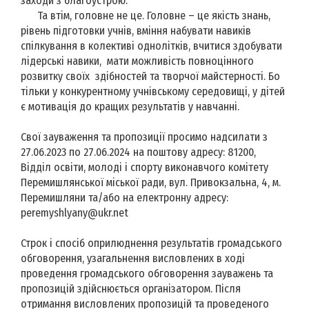
заходи з благоустрою.
Та втім, головне не це. Головне – це якість знань,
рівень підготовки учнів, вміння набувати навиків
спілкування в колективі однолітків, вчитися здобувати
лідерські навики, мати можливість повноцінного
розвитку своїх здібностей та творчої майстерності. Бо
тільки у конкурентному учнівському середовищі, у дітей
є мотивація до кращих результатів у навчанні.
Свої зауваження та пропозиції просимо надсилати з
27.06.2023 по 27.06.2024 на поштову адресу: 81200,
Відділ освіти, молоді і спорту виконавчого комітету
Перемишлянської міської ради, вул. Привокзальна, 4, м.
Перемишляни та/або на електронну адресу:
peremyshlyany@ukr.net
Строк і спосіб оприлюднення результатів громадського
обговорення, узагальнення висловлених в ході
проведення громадського обговорення зауважень та
пропозицій здійснюється організатором. Після
отримання висловлених пропозицій та проведеного