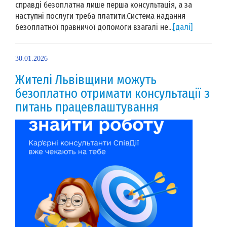
справді безоплатна лише перша консультація, а за
наступні послуги треба платити.Система надання
безоплатної правничої допомоги взагалі не...
[далі]
30.01.2026
Жителі Львівщини можуть
безоплатно отримати консультації з
питань працевлаштування