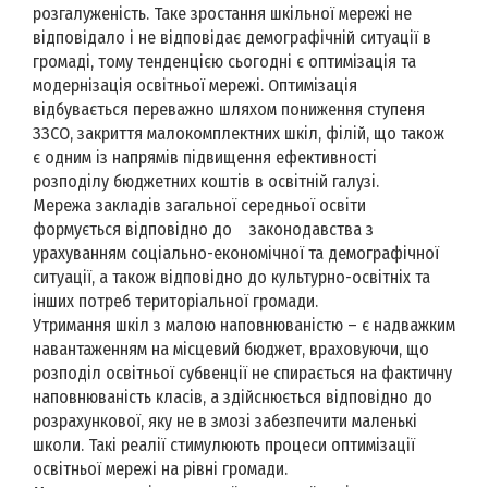
розгалуженість. Таке зростання шкільної мережі не
відповідало і не відповідає демографічній ситуації в
громаді, тому тенденцією сьогодні є оптимізація та
модернізація освітньої мережі. Оптимізація
відбувається переважно шляхом пониження ступеня
ЗЗСО, закриття малокомплектних шкіл, філій, що також
є одним із напрямів підвищення ефективності
розподілу бюджетних коштів в освітній галузі.
Мережа закладів загальної середньої освіти
формується відповідно до законодавства з
урахуванням соціально-економічної та демографічної
ситуації, а також відповідно до культурно-освітніх та
інших потреб територіальної громади.
Утримання шкіл з малою наповнюваністю – є надважким
навантаженням на місцевий бюджет, враховуючи, що
розподіл освітньої субвенції не спирається на фактичну
наповнюваність класів, а здійснюється відповідно до
розрахункової, яку не в змозі забезпечити маленькі
школи. Такі реалії стимулюють процеси оптимізації
освітньої мережі на рівні громади.