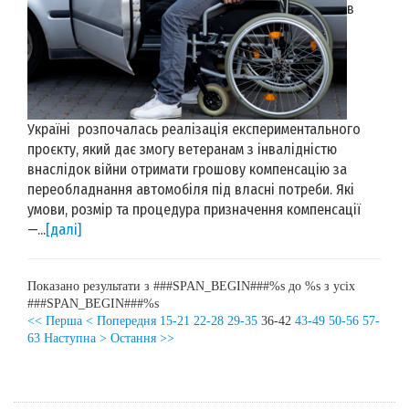
в
Україні розпочалась реалізація експериментального
проєкту, який дає змогу ветеранам з інвалідністю
внаслідок війни отримати грошову компенсацію за
переобладнання автомобіля під власні потреби. Які
умови, розмір та процедура призначення компенсації
—...
[далі]
Показано результати з ###SPAN_BEGIN###%s до %s з усіх
###SPAN_BEGIN###%s
<< Перша
< Попередня
15-21
22-28
29-35
36-42
43-49
50-56
57-
63
Наступна >
Остання >>