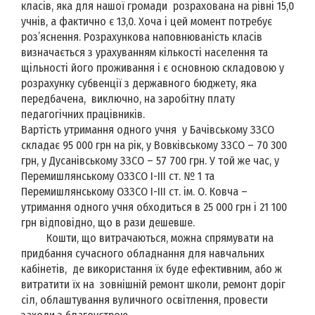
класів, яка для нашої громади розрахована на рівні 15,0
учнів, а фактично є 13,0. Хоча і цей момент потребує
роз’яснення. Розрахункова наповнюваність класів
визначається з урахуванням кількості населення та
щільності його проживання і є основною складовою у
розрахунку субвенції з державного бюджету, яка
передбачена, виключно, на заробітну плату
педагогічних працівників.
Вартість утримання одного учня у Бачівському ЗЗСО
складає 95 000 грн на рік, у Вовківському ЗЗСО – 70 300
грн, у Дусанівському ЗЗСО – 57 700 грн. У той же час, у
Перемишлянському ОЗЗСО І-ІІІ ст. № 1 та
Перемишлянському ОЗЗСО І-ІІІ ст. ім. О. Ковча –
утримання одного учня обходиться в 25 000 грн і 21 100
грн відповідно, що в рази дешевше.
Кошти, що витрачаються, можна спрямувати на
придбання сучасного обладнання для навчальних
кабінетів, де використання їх буде ефективним, або ж
витратити їх на зовнішній ремонт школи, ремонт доріг
сіл, облаштування вуличного освітлення, провести