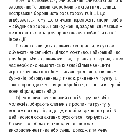
Крім того, пошкоджуючи рослини, слимаки сприяють
зараженню їх такими хворобами, як сіра гниль суниці,
несправжня борошниста роса гороху та інші. Це
відбувається тому, що слимаки переносять спори грибів
– збудників хвороб. Пошкодження, завдані слимаками –
це відкриті ворота для проникнення грибної та іншої
інфекції.
Повністю знищити слимаків складно, але суттєво
обмежити чисельність цілком можливо. Найкращий час
для боротьби з слимаками – від травня до серпня, в цей
час необхідно намагатись їх якнайбільше знищити
агротехнічним способом., насамперед виполюванням
бур»янів, обкошуванням ділянок, рихленням грунту, а
також проводити міжрядні обробітки, оскільки в серпні
вони відкладають яйця.
Ефективним є механічний спосіб – ручний збір
молюсків. Збирають слимаків з рослин та грунту у
вологу погоду, після дощу, вночі та вранці по росі. В
цей час молюски активно рухаються і харчуються.
Дієвим способом є встановлення пасток з
використанням пива або суміші дріжджів та меду.