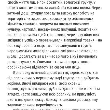
спосіб життя лише при достатній вологості грунту. У
роки з вологим літом зазвичай є їх масова поява. Через
затяжні дощі, хмарну погоду та високу вологість на
території сільськогосподарських угідь збільшилась
кількість слимаків, зокрема на площах овочевих
культур, картоплі, насадженнях полуниці. Позитивний
вплив на це мала ще й тепла зима, через яку яйця цих
шкідників успішно перезимували. Наприкінці травня - на
початку червня з яєць , що перезимували в грунті,
народжуються молоді слимаки, які розвиваються два
місяці, досягають за цей час зрілого віку і починають
розмножуватися. Слимаки – гермафродити, кожна
особина може відкласти за сезон 400 яєць.
Вони ведуть нічний спосіб життя, вдень ховаються
під рослинами, у верхньому шарі грунту, де під»їдають
коріння. Вночі вибираються зі своїх сховищ і
пошкоджують рослини, грубо виїдаючи дірки в листі та
ягодах, часто знищуючи всю рослину. На присутність
цього шкідника вказує блискуча слизова доріжка, яку
залишає слимак, переміщуючись.