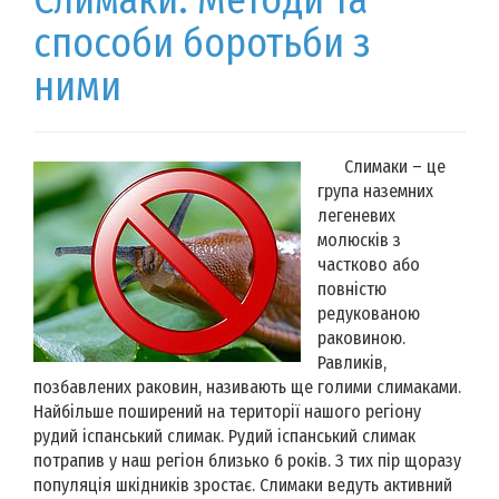
способи боротьби з
ними
Слимаки – це
група наземних
легеневих
молюсків з
частково або
повністю
редукованою
раковиною.
Равликів,
позбавлених раковин, називають ще голими слимаками.
Найбільше поширений на території нашого регіону
рудий іспанський слимак. Рудий іспанський слимак
потрапив у наш регіон близько 6 років. З тих пір щоразу
популяція шкідників зростає. Слимаки ведуть активний