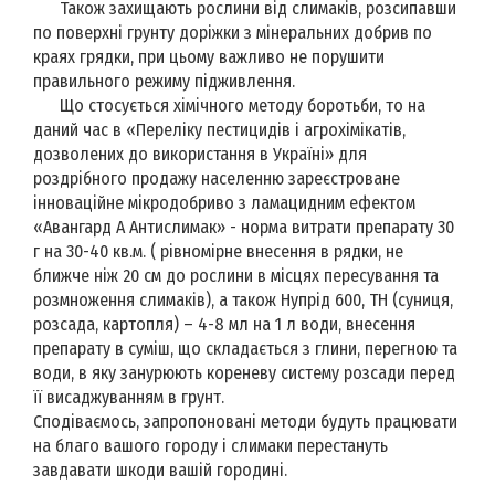
Також захищають рослини від слимаків, розсипавши
по поверхні грунту доріжки з мінеральних добрив по
краях грядки, при цьому важливо не порушити
правильного режиму підживлення.
Що стосується хімічного методу боротьби, то на
даний час в «Переліку пестицидів і агрохімікатів,
дозволених до використання в Україні» для
роздрібного продажу населенню зареєстроване
інноваційне мікродобриво з ламацидним ефектом
«Авангард А Антислимак» - норма витрати препарату 30
г на 30-40 кв.м. ( рівномірне внесення в рядки, не
ближче ніж 20 см до рослини в місцях пересування та
розмноження слимаків), а також Нупрід 600, ТН (суниця,
розсада, картопля) – 4-8 мл на 1 л води, внесення
препарату в суміш, що складається з глини, перегною та
води, в яку занурюють кореневу систему розсади перед
її висаджуванням в грунт.
Сподіваємось, запропоновані методи будуть працювати
на благо вашого городу і слимаки перестануть
завдавати шкоди вашій городині.