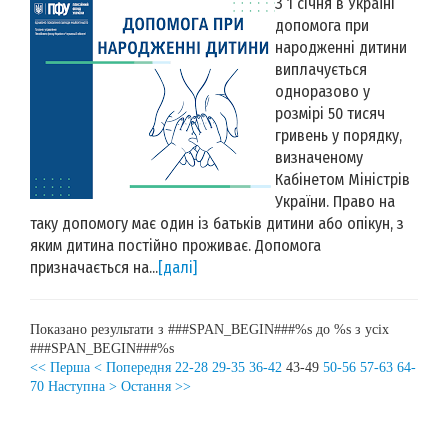
З 1 січня в Україні
допомога при
народженні дитини
виплачується
одноразово у
розмірі 50 тисяч
гривень у порядку,
визначеному
Кабінетом Міністрів
України. Право на
таку допомогу має один із батьків дитини або опікун, з
яким дитина постійно проживає. Допомога
призначається на...
[далі]
Показано результати з ###SPAN_BEGIN###%s до %s з усіх
###SPAN_BEGIN###%s
<< Перша
< Попередня
22-28
29-35
36-42
43-49
50-56
57-63
64-
70
Наступна >
Остання >>