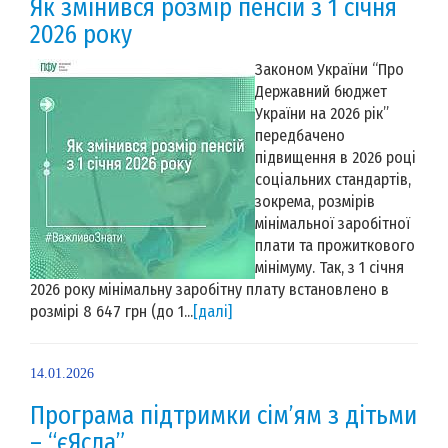
Як змінився розмір пенсій з 1 січня
2026 року
Законом України “Про
Державний бюджет
України на 2026 рік”
передбачено
підвищення в 2026 році
соціальних стандартів,
зокрема, розмірів
мінімальної заробітної
плати та прожиткового
мінімуму. Так, з 1 січня
2026 року мінімальну заробітну плату встановлено в
розмірі 8 647 грн (до 1...
[далі]
14.01.2026
Програма підтримки сім’ям з дітьми
– “єЯсла”