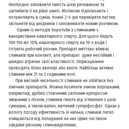
Необхідно заповнити ємкість цією речовиною та
заглибити її на рівні землі. Молюски підповзають і
потрапляють в суміш. Кожні 2-4 дні перевіряти пастки,
звільняти від шкідників і заповнювати новим розчином.
Одним із методів боротьби з слимаками є
використання нашатирного спирту. Для цього беруть
100-150 мл 10% нашатирного спирту на 10 л води і
готують робочий розчин. Препарат миттєво вбиває
слимаків при контакті, але препарат дуже нестійкий і
швидко втрачає свої властивості. Оприскування
проводять пізно ввечері або вночі. Найбільш активні
слимаки між 21 та 2 годинами ночі.
При високій чисельності слимаків не обійтися без
хімічних препаратів. Можна посипати землю порошками,
наприклад, дрібно стовченим залізним купоросом
змішаним з піском, слимаки гинуть від зіткнення з цією
сумішшю, а також вапно, мелений суперфосфат. Однак у
вологу погоду ефективність їх низька, слимаки легко
очищаються від попадання на них їдких частинок
завдяки рясному слиновиділенню.