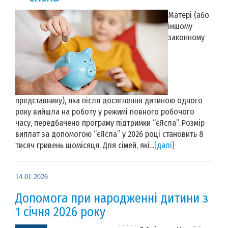
Матері (або
іншому
законному
представнику), яка після досягнення дитиною одного
року вийшла на роботу у режимі повного робочого
часу, передбачено програму підтримки “єЯсла”. Розмір
виплат за допомогою “єЯсла” у 2026 році становить 8
тисяч гривень щомісяця. Для сімей, які...
[далі]
14.01.2026
Допомога при народженні дитини з
1 січня 2026 року