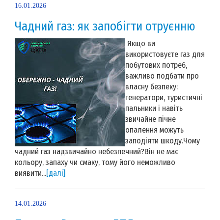
16.01.2026
Чадний газ: як запобігти отруєнню
Якщо ви
використовуєте газ для
побутових потреб,
важливо подбати про
власну безпеку:
генератори, туристичні
пальники і навіть
звичайне пічне
опалення можуть
заподіяти шкоду.Чому
чадний газ надзвичайно небезпечний?Він не має
кольору, запаху чи смаку, тому його неможливо
виявити...
[далі]
14.01.2026