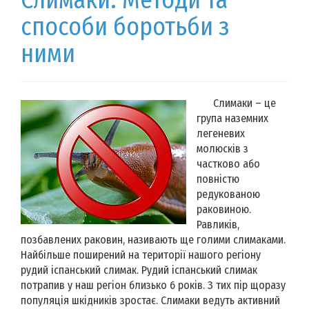
способи боротьби з
ними
Слимаки – це
група наземних
легеневих
молюсків з
частково або
повністю
редукованою
раковиною.
Равликів,
позбавлених раковин, називають ще голими слимаками.
Найбільше поширений на території нашого регіону
рудий іспанський слимак. Рудий іспанський слимак
потрапив у наш регіон близько 6 років. З тих пір щоразу
популяція шкідників зростає. Слимаки ведуть активний