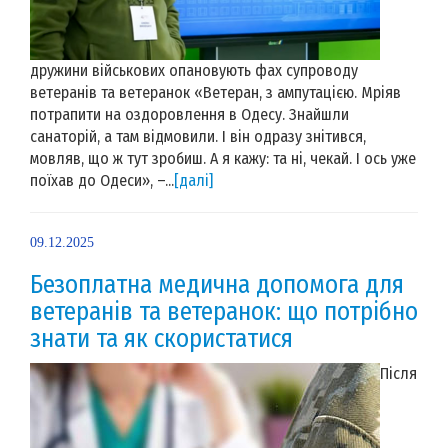
дружини військових опановують фах супроводу
ветеранів та ветеранок «Ветеран, з ампутацією. Мріяв
потрапити на оздоровлення в Одесу. Знайшли
санаторій, а там відмовили. І він одразу знітився,
мовляв, що ж тут зробиш. А я кажу: та ні, чекай. І ось уже
поїхав до Одеси», –...
[далі]
09.12.2025
Безоплатна медична допомога для
ветеранів та ветеранок: що потрібно
знати та як скористатися
Після