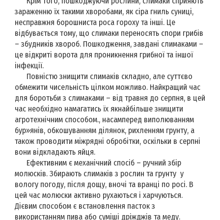
Крім того, пошкоджуючи рослини, слимаки сприяють
зараженню їх такими хворобами, як сіра гниль суниці,
несправжня борошниста роса гороху та інші. Це
відбувається тому, що слимаки переносять спори грибів
– збудників хвороб. Пошкодження, завдані слимаками –
це відкриті ворота для проникнення грибної та іншої
інфекції.
Повністю знищити слимаків складно, але суттєво
обмежити чисельність цілком можливо. Найкращий час
для боротьби з слимаками – від травня до серпня, в цей
час необхідно намагатись їх якнайбільше знищити
агротехнічним способом., насамперед виполюванням
бур»янів, обкошуванням ділянок, рихленням грунту, а
також проводити міжрядні обробітки, оскільки в серпні
вони відкладають яйця.
Ефективним є механічний спосіб – ручний збір
молюсків. Збирають слимаків з рослин та грунту у
вологу погоду, після дощу, вночі та вранці по росі. В
цей час молюски активно рухаються і харчуються.
Дієвим способом є встановлення пасток з
використанням пива або суміші дріжджів та меду.