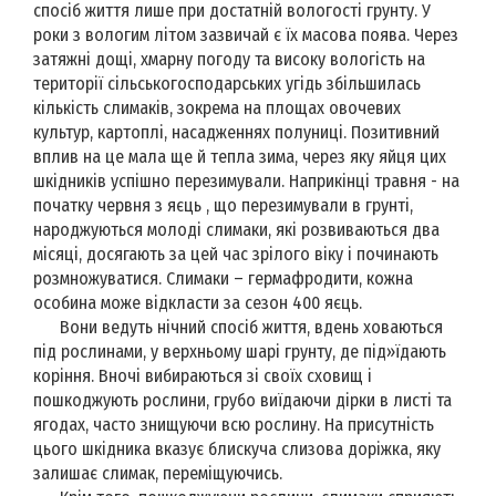
спосіб життя лише при достатній вологості грунту. У
роки з вологим літом зазвичай є їх масова поява. Через
затяжні дощі, хмарну погоду та високу вологість на
території сільськогосподарських угідь збільшилась
кількість слимаків, зокрема на площах овочевих
культур, картоплі, насадженнях полуниці. Позитивний
вплив на це мала ще й тепла зима, через яку яйця цих
шкідників успішно перезимували. Наприкінці травня - на
початку червня з яєць , що перезимували в грунті,
народжуються молоді слимаки, які розвиваються два
місяці, досягають за цей час зрілого віку і починають
розмножуватися. Слимаки – гермафродити, кожна
особина може відкласти за сезон 400 яєць.
Вони ведуть нічний спосіб життя, вдень ховаються
під рослинами, у верхньому шарі грунту, де під»їдають
коріння. Вночі вибираються зі своїх сховищ і
пошкоджують рослини, грубо виїдаючи дірки в листі та
ягодах, часто знищуючи всю рослину. На присутність
цього шкідника вказує блискуча слизова доріжка, яку
залишає слимак, переміщуючись.