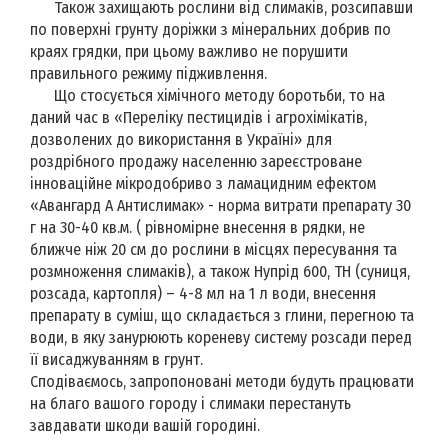
Також захищають рослини від слимаків, розсипавши
по поверхні грунту доріжки з мінеральних добрив по
краях грядки, при цьому важливо не порушити
правильного режиму підживлення.
Що стосується хімічного методу боротьби, то на
даний час в «Переліку пестицидів і агрохімікатів,
дозволених до використання в Україні» для
роздрібного продажу населенню зареєстроване
інноваційне мікродобриво з ламацидним ефектом
«Авангард А Антислимак» - норма витрати препарату 30
г на 30-40 кв.м. ( рівномірне внесення в рядки, не
ближче ніж 20 см до рослини в місцях пересування та
розмноження слимаків), а також Нупрід 600, ТН (суниця,
розсада, картопля) – 4-8 мл на 1 л води, внесення
препарату в суміш, що складається з глини, перегною та
води, в яку занурюють кореневу систему розсади перед
її висаджуванням в грунт.
Сподіваємось, запропоновані методи будуть працювати
на благо вашого городу і слимаки перестануть
завдавати шкоди вашій городині.