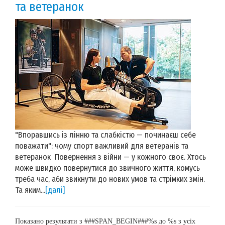
та ветеранок
"Впоравшись із лінню та слабкістю — починаєш себе
поважати": чому спорт важливий для ветеранів та
ветеранок Повернення з війни — у кожного своє. Хтось
може швидко повернутися до звичного життя, комусь
треба час, аби звикнути до нових умов та стрімких змін.
Та яким...
[далі]
Показано результати з ###SPAN_BEGIN###%s до %s з усіх