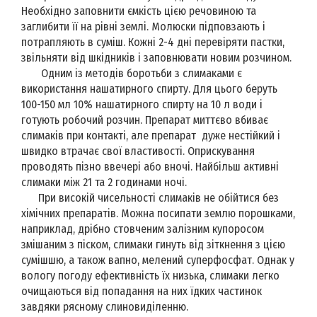
Необхідно заповнити ємкість цією речовиною та
заглибити її на рівні землі. Молюски підповзають і
потрапляють в суміш. Кожні 2-4 дні перевіряти пастки,
звільняти від шкідників і заповнювати новим розчином.
Одним із методів боротьби з слимаками є
використання нашатирного спирту. Для цього беруть
100-150 мл 10% нашатирного спирту на 10 л води і
готують робочий розчин. Препарат миттєво вбиває
слимаків при контакті, але препарат дуже нестійкий і
швидко втрачає свої властивості. Оприскування
проводять пізно ввечері або вночі. Найбільш активні
слимаки між 21 та 2 годинами ночі.
При високій чисельності слимаків не обійтися без
хімічних препаратів. Можна посипати землю порошками,
наприклад, дрібно стовченим залізним купоросом
змішаним з піском, слимаки гинуть від зіткнення з цією
сумішшю, а також вапно, мелений суперфосфат. Однак у
вологу погоду ефективність їх низька, слимаки легко
очищаються від попадання на них їдких частинок
завдяки рясному слиновиділенню.