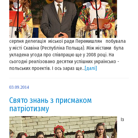
серпня делегація міської ради Перемишлян побувала
у місті Скавіна (Республіка Польща). Між містами була
укладена угода про співпрацю ще у 2008 році. На
сьогодні реалізовано десятки успішних українсько -
польських проектів. І ось зараз ще...
[далі]
03.09.2014
Свято знань з присмаком
патріотизму
Із