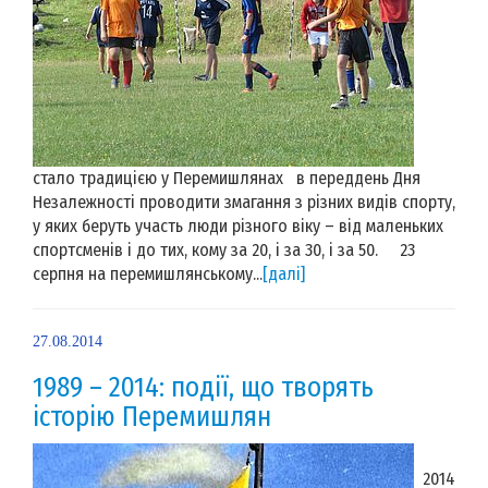
стало традицією у Перемишлянах в переддень Дня
Незалежності проводити змагання з різних видів спорту,
у яких беруть участь люди різного віку – від маленьких
спортсменів і до тих, кому за 20, і за 30, і за 50. 23
серпня на перемишлянському...
[далі]
27.08.2014
1989 – 2014: події, що творять
історію Перемишлян
2014