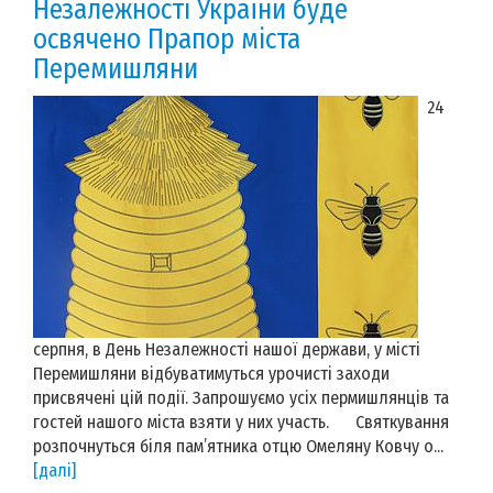
Незалежності України буде
освячено Прапор міста
Перемишляни
24
серпня, в День Незалежності нашої держави, у місті
Перемишляни відбуватимуться урочисті заходи
присвячені цій події. Запрошуємо усіх пермишлянців та
гостей нашого міста взяти у них участь. Святкування
розпочнуться біля пам’ятника отцю Омеляну Ковчу о...
[далі]