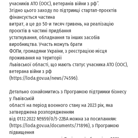
учасників АТО (ООС), ветеранів війни з рф”.
Згідно цього заходу по підтримці стартап-проєктів
фінансується частина
витрат, а це до 50-и тисяч гривень, на реалізацію
проєктів в частині придбання
устаткування, обладнання та інших засобів
виробництва. Участь можуть брати
ФОПи, громадяни України, з реєстрацією місця
проживання на території
Львівської області, що мають статус учасника АТО (ООС),
ветерана війни з рф
(https://loda.gov.ua/news/74596).
Детально ознайомитись з Програмою підтримки бізнесу
у Львівській
області на період воєнного стану на 2023 рік, яка
затверджена розпорядженням
від 01.12.2022 №659/0/5-22ВА можна за посиланням:
(https://loda.gov.ua/documents/71896), з Програмою
підвищення