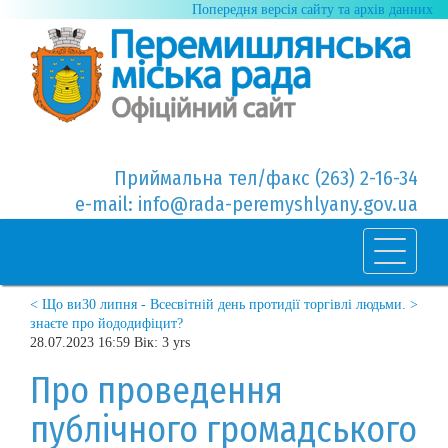
Попередня версія сайту та архів данних
Приймальна тел/факс (263) 2-16-34
e-mail: info@rada-peremyshlyany.gov.ua
< Що ви
30 липня - Всесвітній день протидії торгівлі людьми. >
знаєте про йододифіцит?
28.07.2023 16:59 Вік: 3 yrs
Про проведення
публічного громадського