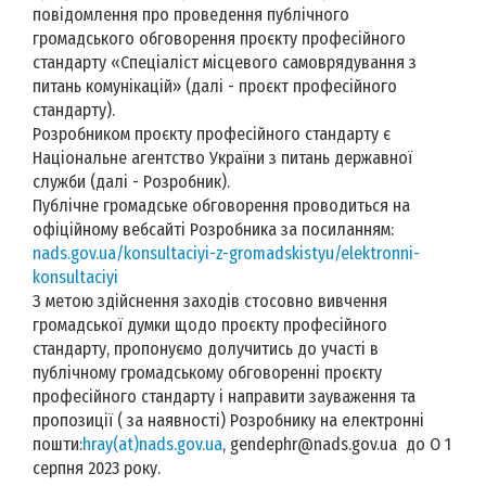
повідомлення про проведення публічного
громадського обговорення проєкту професійного
стандарту «Спеціаліст місцевого самоврядування з
питань комунікацій» (далі - проєкт професійного
стандарту).
Розробником проєкту професійного стандарту є
Національне агентство України з питань державної
служби (далі - Розробник).
Публічне громадське обговорення проводиться на
офіційному вебсайті Розробника за посиланням:
nads.gov.ua/konsultaciyi-z-gromadskistyu/elektronni-
konsultaciyi
З метою здійснення заходів стосовно вивчення
громадської думки щодо проєкту професійного
стандарту, пропонуємо долучитись до участі в
публічному громадському обговоренні проєкту
професійного стандарту і направити зауваження та
пропозиції ( за наявності) Розробнику на електронні
пошти:
hray(at)nads.gov.ua
, gendephr@nads.gov.ua до О 1
серпня 2023 року.