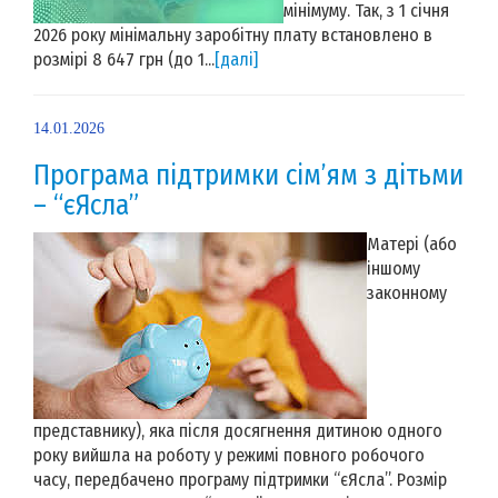
мінімуму. Так, з 1 січня
2026 року мінімальну заробітну плату встановлено в
розмірі 8 647 грн (до 1...
[далі]
14.01.2026
Програма підтримки сім’ям з дітьми
– “єЯсла”
Матері (або
іншому
законному
представнику), яка після досягнення дитиною одного
року вийшла на роботу у режимі повного робочого
часу, передбачено програму підтримки “єЯсла”. Розмір