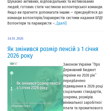
Шукаємо активних, відповідальних та мотивованих
людей, готових стати частиною волонтерської команди.
Якщо ви прагнете допомагати іншим — приєднуйтеся до
команди волонтерів/параюристів системи надання БПД!
Волонтери та параюристи –...
[далі]
14.01.2026
Як змінився розмір пенсій з 1 січня
2026 року
Законом України “Про
Державний бюджет
України на 2026 рік”
передбачено
підвищення в 2026 році
соціальних стандартів,
зокрема, розмірів
мінімальної заробітної
плати та прожиткового