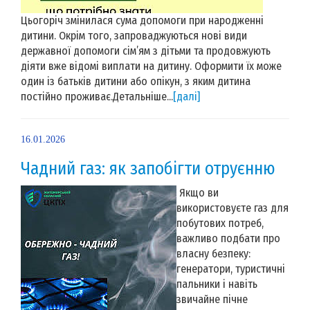
Цьогоріч змінилася сума допомоги при народженні
дитини. Окрім того, запроваджуються нові види
державної допомоги сім’ям з дітьми та продовжують
діяти вже відомі виплати на дитину. Оформити їх може
один із батьків дитини або опікун, з яким дитина
постійно проживає.Детальніше...
[далі]
16.01.2026
Чадний газ: як запобігти отруєнню
Якщо ви
використовуєте газ для
побутових потреб,
важливо подбати про
власну безпеку:
генератори, туристичні
пальники і навіть
звичайне пічне