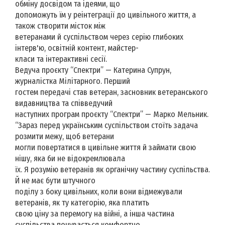
обміну досвідом та ідеями, що
допоможуть їм у реінтеграції до цивільного життя, а
також створити місток між
ветеранами й суспільством через серію глибоких
інтерв'ю, освітній контент, майстер-
класи та інтерактивні сесії.
Ведуча проєкту “Спектри” — Катерина Супрун,
журналістка Мілітарного. Перший
гостем передачі став ветеран, засновник ветеранського
видавництва та співведучий
наступних програм проєкту “Спектри” — Марко Мельник.
“Зараз перед українським суспільством стоїть задача
розмити межу, щоб ветерани
могли повертатися в цивільне життя й займати свою
нішу, яка би не відокремлювала
їх. Я розумію ветеранів як органічну частину суспільства.
Й не має бути штучного
поділу з боку цивільних, коли вони відмежували
ветеранів, як ту категорію, яка платить
свою ціну за перемогу на війні, а інша частина
суспільства почувається комфортно,