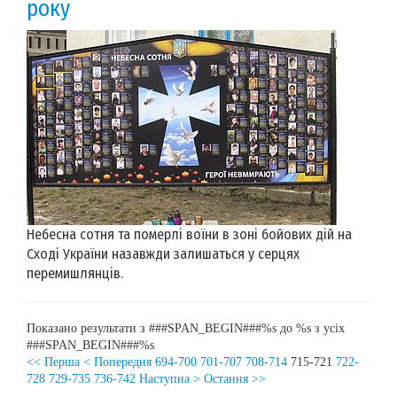
року
Небесна сотня та померлі воїни в зоні бойових дій на
Сході України назавжди залишаться у серцях
перемишлянців.
Показано результати з ###SPAN_BEGIN###%s до %s з усіх
###SPAN_BEGIN###%s
<< Перша
< Попередня
694-700
701-707
708-714
715-721
722-
728
729-735
736-742
Наступна >
Остання >>