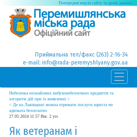
Попередня версія сайту та архів данних
Приймальна тел/факс (263) 2-16-34
e-mail: info@rada-peremyshlyany.gov.ua
Небезпека незнайомих вибухонебезпечних предметів та
алгоритм дій при їх виявленні >
< Де на Львівщині можна отримати послуги юриста чи
адвоката безоплатно
27.05.2024 11:57 Вік: 2 yrs
Як ветеранам і