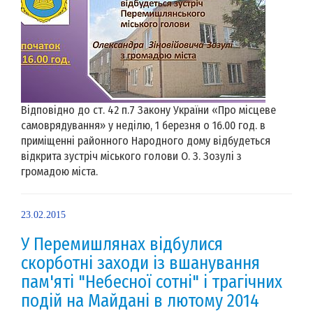
Відповідно до ст. 42 п.7 Закону України «Про місцеве
самоврядування» у неділю, 1 березня о 16.00 год. в
приміщенні районного Народного дому відбудеться
відкрита зустріч міського голови О. З. Зозулі з
громадою міста.
23.02.2015
У Перемишлянах відбулися
скорботні заходи із вшанування
пам'яті "Небесної сотні" і трагічних
подій на Майдані в лютому 2014