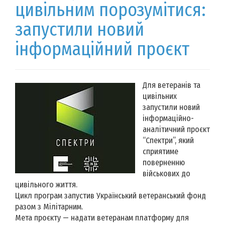
цивільним порозумітися:
запустили новий
інформаційний проєкт
Для ветеранів та
цивільних
запустили новий
інформаційно-
аналітичний проєкт
“Спектри”, який
сприятиме
поверненню
військових до
цивільного життя.
Цикл програм запустив Український ветеранський фонд
разом з Мілітарним.
Мета проєкту — надати ветеранам платформу для